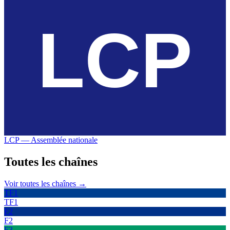
LCP — Assemblée nationale
Toutes les
chaînes
Voir toutes les chaînes →
TF1
TF1
F2
F2
F3