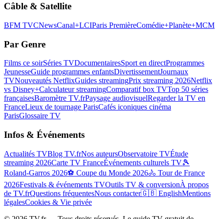
Câble & Satellite
BFM TV
CNews
Canal+
LCI
Paris Première
Comédie+
Planète+
MCM
Par Genre
Films ce soir
Séries TV
Documentaires
Sport en direct
Programmes
Jeunesse
Guide programmes enfants
Divertissement
Journaux
TV
Nouveautés Netflix
Guides streaming
Prix streaming 2026
Netflix
vs Disney+
Calculateur streaming
Comparatif box TV
Top 50 séries
françaises
Baromètre TV.fr
Paysage audiovisuel
Regarder la TV en
France
Lieux de tournage Paris
Cafés iconiques cinéma
Paris
Glossaire TV
Infos & Événements
Actualités TV
Blog TV.fr
Nos auteurs
Observatoire TV
Étude
streaming 2026
Carte TV France
Événements culturels TV
🎾
Roland-Garros 2026
⚽ Coupe du Monde 2026
🚴 Tour de France
2026
Festivals & événements TV
Outils TV & conversion
À propos
de TV.fr
Questions fréquentes
Nous contacter
🇬🇧 English
Mentions
légales
Cookies & Vie privée
©
2026
TV.fr — Tous droits réservés. Le guide TV gratuit de