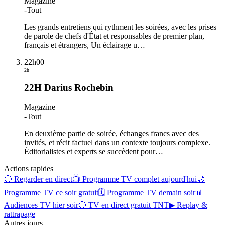
Magazine
-
Tout
Les grands entretiens qui rythment les soirées, avec les prises
de parole de chefs d'État et responsables de premier plan,
français et étrangers, Un éclairage u
…
22h00
2h
22H Darius Rochebin
Magazine
-
Tout
En deuxième partie de soirée, échanges francs avec des
invités, et récit factuel dans un contexte toujours complexe.
Éditorialistes et experts se succèdent pour
…
Actions rapides
🔴 Regarder en direct
📺 Programme TV complet aujourd'hui
🌙
Programme TV ce soir gratuit
🗓 Programme TV demain soir
📊
Audiences TV hier soir
🔴 TV en direct gratuit TNT
▶ Replay &
rattrapage
Autres jours