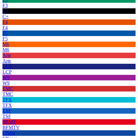
F3
C+
C+
F4
F4
F5
F5
M6
M6
Arte
Arte
LCP
LCP
W9
W9
TMC
TMC
TFX
TFX
TSF
TSF
BFMT
BFMTV
CNew