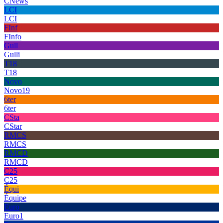
CNews
LCI
LCI
FInf
FInfo
Gull
Gulli
T18
T18
Novo
Novo19
6ter
6ter
CSta
CStar
RMCS
RMCS
RMCD
RMCD
C25
C25
Équi
Équipe
Euro
Euro1