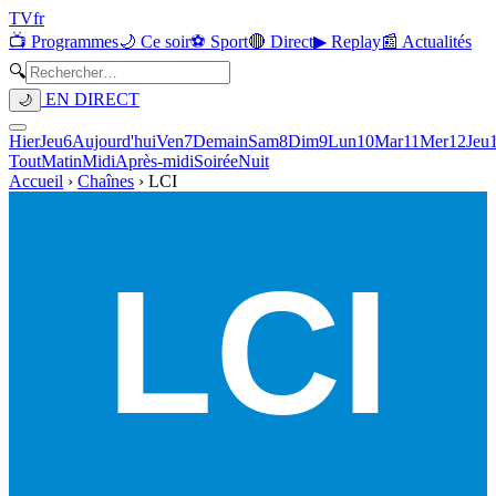
TV
fr
📺 Programmes
🌙 Ce soir
⚽ Sport
🔴 Direct
▶ Replay
📰 Actualités
🔍
EN DIRECT
🌙
Hier
Jeu
6
Aujourd'hui
Ven
7
Demain
Sam
8
Dim
9
Lun
10
Mar
11
Mer
12
Jeu
Tout
Matin
Midi
Après-midi
Soirée
Nuit
Accueil
›
Chaînes
›
LCI