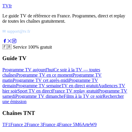
TV
fr
Le guide TV de référence en France. Programmes, direct et replay
de toutes les chaînes gratuitement.
✉ support@tv.fr
🇫🇷
Service 100% gratuit
Guide TV
Programme TV aujourd'hui
Ce soir à la TV — toutes
chaînes
Programme TV en ce moment
Programme TV
matin
Programme TV cet après-midi
Programme TV
demain
Programme TV semaine
TV en direct gratuit
Audiences TV
hier soir
Sport TV en direct
France TV replay gratuit
Programme TV
samedi
Programme TV dimanche
Films à la TV ce soir
Rechercher
une émission
Chaînes TNT
TF1
France 2
France 3
France 4
France 5
M6
Arte
W9