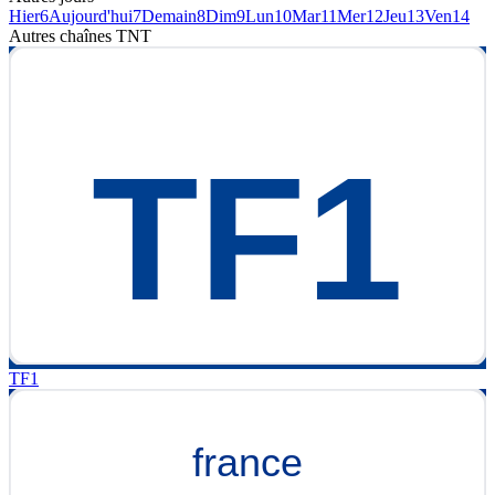
Hier
6
Aujourd'hui
7
Demain
8
Dim
9
Lun
10
Mar
11
Mer
12
Jeu
13
Ven
14
Autres chaînes
TNT
TF1