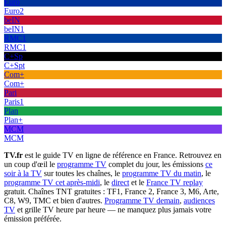
Euro
Euro2
beIN
beIN1
RMC1
RMC1
C+Sp
C+Spt
Com+
Com+
Pari
Paris1
Plan
Plan+
MCM
MCM
TV.fr
est le guide TV en ligne de référence en France. Retrouvez en
un coup d'œil le
programme TV
complet du jour, les émissions
ce
soir à la TV
sur toutes les chaînes, le
programme TV du matin
, le
programme TV cet après-midi
, le
direct
et le
France TV replay
gratuit. Chaînes TNT gratuites : TF1, France 2, France 3, M6, Arte,
C8, W9, TMC et bien d'autres.
Programme TV demain
,
audiences
TV
et grille TV heure par heure — ne manquez plus jamais votre
émission préférée.