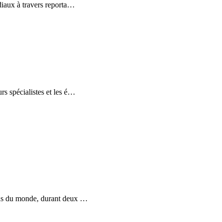
iaux à travers reporta
…
s spécialistes et les é
…
ions du monde, durant deux
…