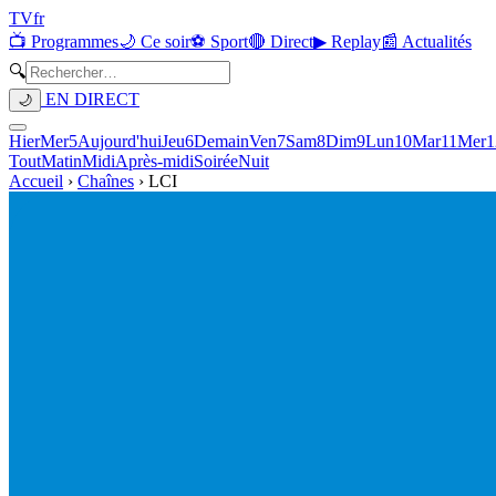
TV
fr
📺 Programmes
🌙 Ce soir
⚽ Sport
🔴 Direct
▶ Replay
📰 Actualités
🔍
EN DIRECT
🌙
Hier
Mer
5
Aujourd'hui
Jeu
6
Demain
Ven
7
Sam
8
Dim
9
Lun
10
Mar
11
Mer
1
Tout
Matin
Midi
Après-midi
Soirée
Nuit
Accueil
›
Chaînes
›
LCI