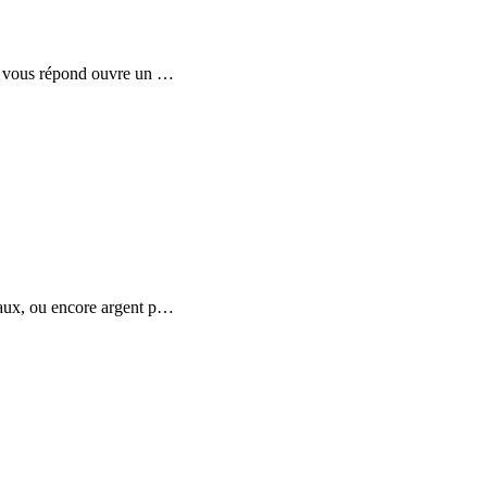
CI vous répond ouvre un
…
naux, ou encore argent p
…