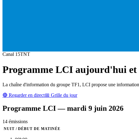
Canal
15
TNT
Programme
LCI
aujourd'hui et 
La chaîne d'information du groupe TF1, LCI propose une information de
🔴 Regarder en direct
📅 Grille du jour
Programme
LCI
—
mardi 9 juin 2026
14
émission
s
NUIT / DÉBUT DE MATINÉE