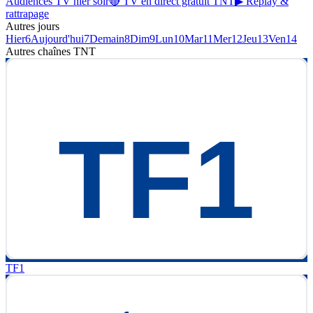
Audiences TV hier soir
🔴 TV en direct gratuit TNT
▶ Replay &
rattrapage
Autres jours
Hier
6
Aujourd'hui
7
Demain
8
Dim
9
Lun
10
Mar
11
Mer
12
Jeu
13
Ven
14
Autres chaînes
TNT
TF1