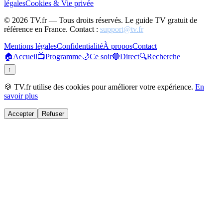
légales
Cookies & Vie privée
©
2026
TV.fr — Tous droits réservés. Le guide TV gratuit de
référence en France. Contact :
support@tv.fr
Mentions légales
Confidentialité
À propos
Contact
🏠
Accueil
📺
Programme
🌙
Ce soir
🔴
Direct
🔍
Recherche
↑
🍪 TV.fr utilise des cookies pour améliorer votre expérience.
En
savoir plus
Accepter
Refuser