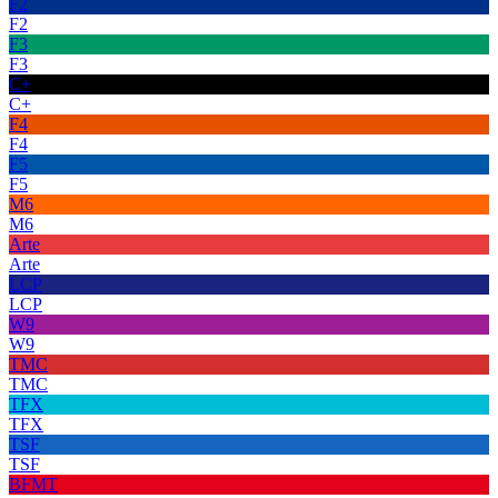
F2
F2
F3
F3
C+
C+
F4
F4
F5
F5
M6
M6
Arte
Arte
LCP
LCP
W9
W9
TMC
TMC
TFX
TFX
TSF
TSF
BFMT