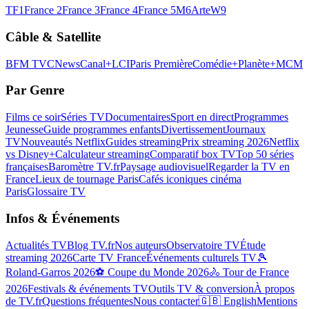
TF1
France 2
France 3
France 4
France 5
M6
Arte
W9
Câble & Satellite
BFM TV
CNews
Canal+
LCI
Paris Première
Comédie+
Planète+
MCM
Par Genre
Films ce soir
Séries TV
Documentaires
Sport en direct
Programmes
Jeunesse
Guide programmes enfants
Divertissement
Journaux
TV
Nouveautés Netflix
Guides streaming
Prix streaming 2026
Netflix
vs Disney+
Calculateur streaming
Comparatif box TV
Top 50 séries
françaises
Baromètre TV.fr
Paysage audiovisuel
Regarder la TV en
France
Lieux de tournage Paris
Cafés iconiques cinéma
Paris
Glossaire TV
Infos & Événements
Actualités TV
Blog TV.fr
Nos auteurs
Observatoire TV
Étude
streaming 2026
Carte TV France
Événements culturels TV
🎾
Roland-Garros 2026
⚽ Coupe du Monde 2026
🚴 Tour de France
2026
Festivals & événements TV
Outils TV & conversion
À propos
de TV.fr
Questions fréquentes
Nous contacter
🇬🇧 English
Mentions