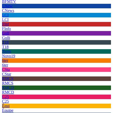
BFMTV
CNew
CNews
LCI
LCI
FInf
FInfo
Gull
Gulli
T18
T18
Novo
Novo19
6ter
6ter
CSta
CStar
RMCS
RMCS
RMCD
RMCD
C25
C25
Équi
Équipe