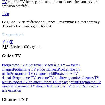
TV
et grille TV heure par heure — ne manquez plus jamais votre
émission préférée.
TV
fr
Le guide TV de référence en France. Programmes, direct et replay
de toutes les chaînes gratuitement.
✉ support@tv.fr
🇫🇷
Service 100% gratuit
Guide TV
Programme TV aujourd'hui
Ce soir à la TV — toutes
chaînes
Programme TV en ce moment
Programme TV
matin
Programme TV cet après-midi
Programme TV
demain
Programme TV semaine
TV en direct gratuit
Audiences TV
hier soir
Sport TV en direct
France TV replay gratuit
Programme TV
samedi
Programme TV dimanche
Films à la TV ce soir
Rechercher
une émission
Chaînes TNT