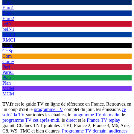
Euro
Euro1
Euro
Euro2
beIN
beIN1
RMC1
RMC1
C+Sp
C+Spt
Com+
Com+
Pari
Paris1
Plan
Plan+
MCM
MCM
TV.fr
est le guide TV en ligne de référence en France. Retrouvez en
un coup d'œil le
programme TV
complet du jour, les émissions
ce
soir à la TV
sur toutes les chaînes, le
programme TV du matin
, le
programme TV cet après-midi
, le
direct
et le
France TV replay
gratuit. Chaînes TNT gratuites : TF1, France 2, France 3, M6, Arte,
C8, W9, TMC et bien d'autres.
Programme TV demain
,
audiences