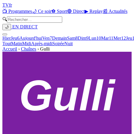
TV
fr
📺 Programmes
🌙 Ce soir
⚽ Sport
🔴 Direct
▶ Replay
📰 Actualités
🔍
EN DIRECT
🌙
Hier
Jeu
6
Aujourd'hui
Ven
7
Demain
Sam
8
Dim
9
Lun
10
Mar
11
Mer
12
Jeu
Tout
Matin
Midi
Après-midi
Soirée
Nuit
Accueil
›
Chaînes
›
Gulli