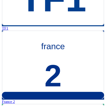
TF1
France 2