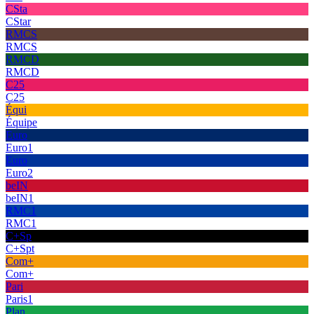
CSta
CStar
RMCS
RMCS
RMCD
RMCD
C25
C25
Équi
Équipe
Euro
Euro1
Euro
Euro2
beIN
beIN1
RMC1
RMC1
C+Sp
C+Spt
Com+
Com+
Pari
Paris1
Plan