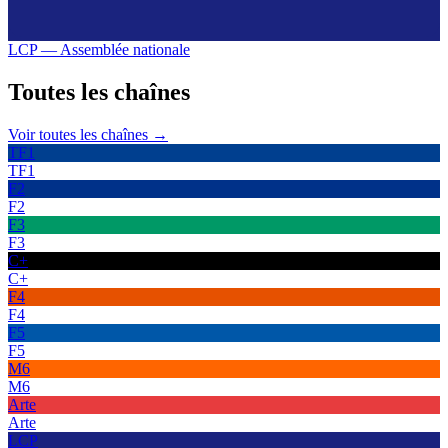
LCP — Assemblée nationale
Toutes les
chaînes
Voir toutes les chaînes →
TF1
TF1
F2
F2
F3
F3
C+
C+
F4
F4
F5
F5
M6
M6
Arte
Arte
LCP