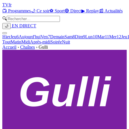
TV
fr
📺 Programmes
🌙 Ce soir
⚽ Sport
🔴 Direct
▶ Replay
📰 Actualités
🔍
EN DIRECT
🌙
Hier
Jeu
6
Aujourd'hui
Ven
7
Demain
Sam
8
Dim
9
Lun
10
Mar
11
Mer
12
Jeu
Tout
Matin
Midi
Après-midi
Soirée
Nuit
Accueil
›
Chaînes
›
Gulli