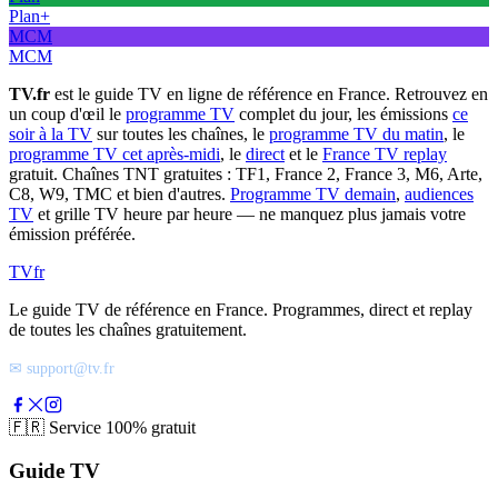
Plan+
MCM
MCM
TV.fr
est le guide TV en ligne de référence en France. Retrouvez en
un coup d'œil le
programme TV
complet du jour, les émissions
ce
soir à la TV
sur toutes les chaînes, le
programme TV du matin
, le
programme TV cet après-midi
, le
direct
et le
France TV replay
gratuit. Chaînes TNT gratuites : TF1, France 2, France 3, M6, Arte,
C8, W9, TMC et bien d'autres.
Programme TV demain
,
audiences
TV
et grille TV heure par heure — ne manquez plus jamais votre
émission préférée.
TV
fr
Le guide TV de référence en France. Programmes, direct et replay
de toutes les chaînes gratuitement.
✉ support@tv.fr
🇫🇷
Service 100% gratuit
Guide TV