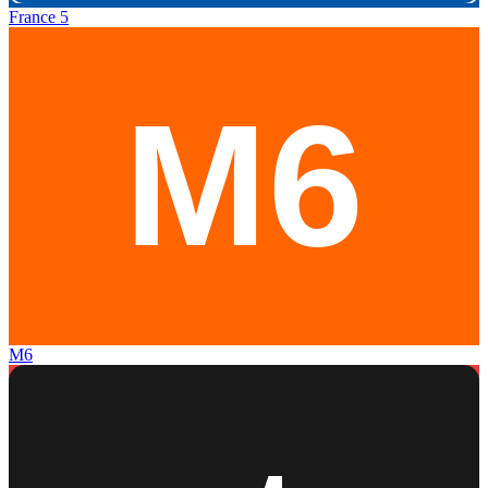
France 5
M6