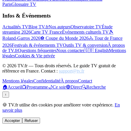
Paris
Glossaire TV
Infos & Événements
Actualités TV
Blog TV.fr
Nos auteurs
Observatoire TV
Étude
streaming 2026
Carte TV France
Événements culturels TV
🎾
Roland-Garros 2026
⚽ Coupe du Monde 2026
🚴 Tour de France
2026
Festivals & événements TV
Outils TV & conversion
À propos
de TV.fr
Questions fréquentes
Nous contacter
🇬🇧 English
Mentions
légales
Cookies & Vie privée
©
2026
TV.fr — Tous droits réservés. Le guide TV gratuit de
référence en France. Contact :
support@tv.fr
Mentions légales
Confidentialité
À propos
Contact
🏠
Accueil
📺
Programme
🌙
Ce soir
🔴
Direct
🔍
Recherche
↑
🍪 TV.fr utilise des cookies pour améliorer votre expérience.
En
savoir plus
Accepter
Refuser