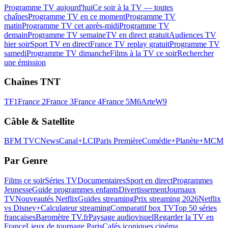
Programme TV aujourd'hui
Ce soir à la TV — toutes
chaînes
Programme TV en ce moment
Programme TV
matin
Programme TV cet après-midi
Programme TV
demain
Programme TV semaine
TV en direct gratuit
Audiences TV
hier soir
Sport TV en direct
France TV replay gratuit
Programme TV
samedi
Programme TV dimanche
Films à la TV ce soir
Rechercher
une émission
Chaînes TNT
TF1
France 2
France 3
France 4
France 5
M6
Arte
W9
Câble & Satellite
BFM TV
CNews
Canal+
LCI
Paris Première
Comédie+
Planète+
MCM
Par Genre
Films ce soir
Séries TV
Documentaires
Sport en direct
Programmes
Jeunesse
Guide programmes enfants
Divertissement
Journaux
TV
Nouveautés Netflix
Guides streaming
Prix streaming 2026
Netflix
vs Disney+
Calculateur streaming
Comparatif box TV
Top 50 séries
françaises
Baromètre TV.fr
Paysage audiovisuel
Regarder la TV en
France
Lieux de tournage Paris
Cafés iconiques cinéma