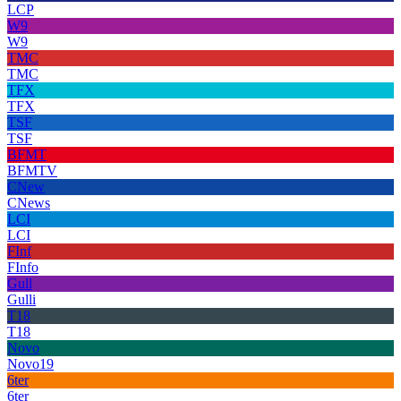
LCP
W9
W9
TMC
TMC
TFX
TFX
TSF
TSF
BFMT
BFMTV
CNew
CNews
LCI
LCI
FInf
FInfo
Gull
Gulli
T18
T18
Novo
Novo19
6ter
6ter