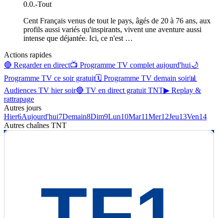
0.0.
-
Tout
Cent Français venus de tout le pays, âgés de 20 à 76 ans, aux
profils aussi variés qu'inspirants, vivent une aventure aussi
intense que déjantée. Ici, ce n'est
…
Actions rapides
🔴 Regarder en direct
📺 Programme TV complet aujourd'hui
🌙
Programme TV ce soir gratuit
🗓 Programme TV demain soir
📊
Audiences TV hier soir
🔴 TV en direct gratuit TNT
▶ Replay &
rattrapage
Autres jours
Hier
6
Aujourd'hui
7
Demain
8
Dim
9
Lun
10
Mar
11
Mer
12
Jeu
13
Ven
14
Autres chaînes
TNT