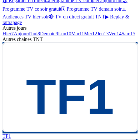
🔴 Regarder en direct
📺 Programme TV complet aujourd'hui
🌙
Programme TV ce soir gratuit
🗓 Programme TV demain soir
📊
Audiences TV hier soir
🔴 TV en direct gratuit TNT
▶ Replay &
rattrapage
Autres jours
Hier
7
Aujourd'hui
8
Demain
9
Lun
10
Mar
11
Mer
12
Jeu
13
Ven
14
Sam
15
Autres chaînes
TNT
TF1