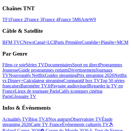
Chaînes TNT
TF1
France 2
France 3
France 4
France 5
M6
Arte
W9
Câble & Satellite
BFM TV
CNews
Canal+
LCI
Paris Première
Comédie+
Planète+
MCM
Par Genre
Films ce soir
Séries TV
Documentaires
Sport en direct
Programmes
Jeunesse
Guide programmes enfants
Divertissement
Journaux
TV
Nouveautés Netflix
Guides streaming
Prix streaming 2026
Netflix
vs Disney+
Calculateur streaming
Comparatif box TV
Top 50 séries
françaises
Baromètre TV.fr
Paysage audiovisuel
Regarder la TV en
France
Lieux de tournage Paris
Cafés iconiques cinéma
Paris
Glossaire TV
Infos & Événements
Actualités TV
Blog TV.fr
Nos auteurs
Observatoire TV
Étude
streaming 2026
Carte TV France
Événements culturels TV
🎾
Roland-Garros 2026
⚽ Coupe du Monde 2026
🚴 Tour de France