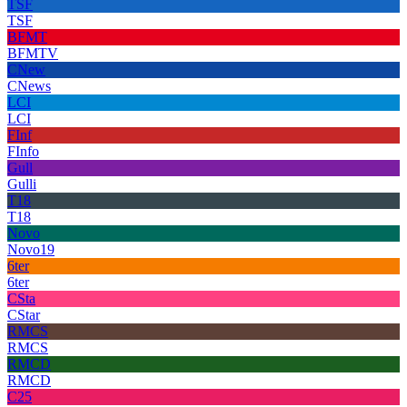
TSF
TSF
BFMT
BFMTV
CNew
CNews
LCI
LCI
FInf
FInfo
Gull
Gulli
T18
T18
Novo
Novo19
6ter
6ter
CSta
CStar
RMCS
RMCS
RMCD
RMCD
C25