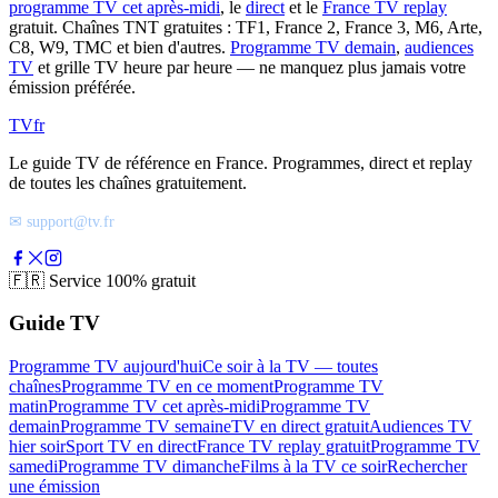
programme TV cet après-midi
, le
direct
et le
France TV replay
gratuit. Chaînes TNT gratuites : TF1, France 2, France 3, M6, Arte,
C8, W9, TMC et bien d'autres.
Programme TV demain
,
audiences
TV
et grille TV heure par heure — ne manquez plus jamais votre
émission préférée.
TV
fr
Le guide TV de référence en France. Programmes, direct et replay
de toutes les chaînes gratuitement.
✉ support@tv.fr
🇫🇷
Service 100% gratuit
Guide TV
Programme TV aujourd'hui
Ce soir à la TV — toutes
chaînes
Programme TV en ce moment
Programme TV
matin
Programme TV cet après-midi
Programme TV
demain
Programme TV semaine
TV en direct gratuit
Audiences TV
hier soir
Sport TV en direct
France TV replay gratuit
Programme TV
samedi
Programme TV dimanche
Films à la TV ce soir
Rechercher
une émission