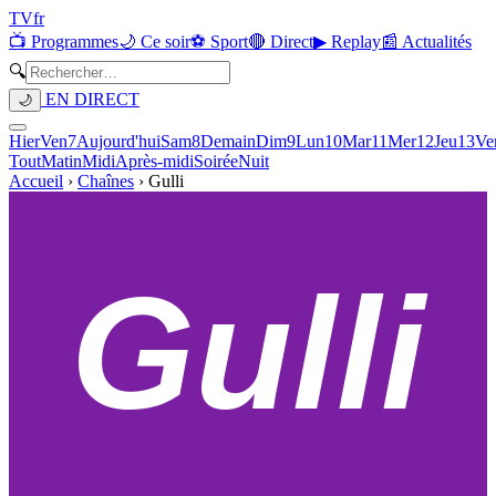
TV
fr
📺 Programmes
🌙 Ce soir
⚽ Sport
🔴 Direct
▶ Replay
📰 Actualités
🔍
EN DIRECT
🌙
Hier
Ven
7
Aujourd'hui
Sam
8
Demain
Dim
9
Lun
10
Mar
11
Mer
12
Jeu
13
Ve
Tout
Matin
Midi
Après-midi
Soirée
Nuit
Accueil
›
Chaînes
›
Gulli