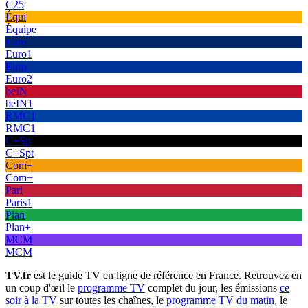
C25
Équi
Équipe
Euro
Euro1
Euro
Euro2
beIN
beIN1
RMC1
RMC1
C+Sp
C+Spt
Com+
Com+
Pari
Paris1
Plan
Plan+
MCM
MCM
TV.fr
est le guide TV en ligne de référence en France. Retrouvez en
un coup d'œil le
programme TV
complet du jour, les émissions
ce
soir à la TV
sur toutes les chaînes, le
programme TV du matin
, le