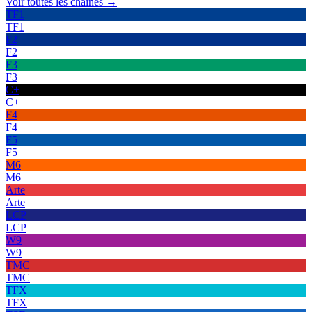
Voir toutes les chaînes →
TF1
TF1
F2
F2
F3
F3
C+
C+
F4
F4
F5
F5
M6
M6
Arte
Arte
LCP
LCP
W9
W9
TMC
TMC
TFX
TFX