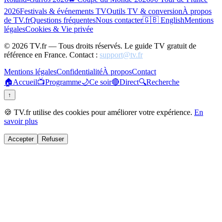
2026
Festivals & événements TV
Outils TV & conversion
À propos
de TV.fr
Questions fréquentes
Nous contacter
🇬🇧 English
Mentions
légales
Cookies & Vie privée
©
2026
TV.fr — Tous droits réservés. Le guide TV gratuit de
référence en France. Contact :
support@tv.fr
Mentions légales
Confidentialité
À propos
Contact
🏠
Accueil
📺
Programme
🌙
Ce soir
🔴
Direct
🔍
Recherche
↑
🍪 TV.fr utilise des cookies pour améliorer votre expérience.
En
savoir plus
Accepter
Refuser