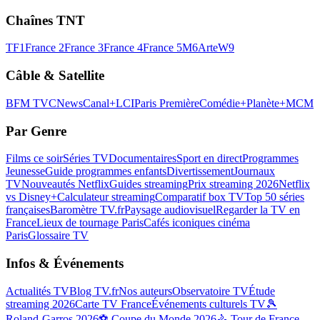
Chaînes TNT
TF1
France 2
France 3
France 4
France 5
M6
Arte
W9
Câble & Satellite
BFM TV
CNews
Canal+
LCI
Paris Première
Comédie+
Planète+
MCM
Par Genre
Films ce soir
Séries TV
Documentaires
Sport en direct
Programmes
Jeunesse
Guide programmes enfants
Divertissement
Journaux
TV
Nouveautés Netflix
Guides streaming
Prix streaming 2026
Netflix
vs Disney+
Calculateur streaming
Comparatif box TV
Top 50 séries
françaises
Baromètre TV.fr
Paysage audiovisuel
Regarder la TV en
France
Lieux de tournage Paris
Cafés iconiques cinéma
Paris
Glossaire TV
Infos & Événements
Actualités TV
Blog TV.fr
Nos auteurs
Observatoire TV
Étude
streaming 2026
Carte TV France
Événements culturels TV
🎾
Roland-Garros 2026
⚽ Coupe du Monde 2026
🚴 Tour de France