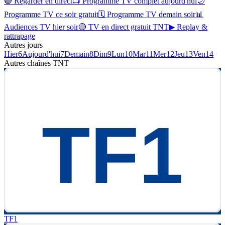
🔴 Regarder en direct
📺 Programme TV complet aujourd'hui
🌙
Programme TV ce soir gratuit
🗓 Programme TV demain soir
📊
Audiences TV hier soir
🔴 TV en direct gratuit TNT
▶ Replay &
rattrapage
Autres jours
Hier
6
Aujourd'hui
7
Demain
8
Dim
9
Lun
10
Mar
11
Mer
12
Jeu
13
Ven
14
Autres chaînes
TNT
TF1