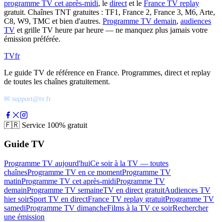
programme TV cet après-midi
, le
direct
et le
France TV replay
gratuit. Chaînes TNT gratuites : TF1, France 2, France 3, M6, Arte,
C8, W9, TMC et bien d'autres.
Programme TV demain
,
audiences
TV
et grille TV heure par heure — ne manquez plus jamais votre
émission préférée.
TV
fr
Le guide TV de référence en France. Programmes, direct et replay
de toutes les chaînes gratuitement.
✉ support@tv.fr
🇫🇷
Service 100% gratuit
Guide TV
Programme TV aujourd'hui
Ce soir à la TV — toutes
chaînes
Programme TV en ce moment
Programme TV
matin
Programme TV cet après-midi
Programme TV
demain
Programme TV semaine
TV en direct gratuit
Audiences TV
hier soir
Sport TV en direct
France TV replay gratuit
Programme TV
samedi
Programme TV dimanche
Films à la TV ce soir
Rechercher
une émission