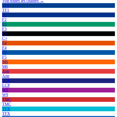
Voir toutes les chaînes →
TF1
TF1
F2
F2
F3
F3
C+
C+
F4
F4
F5
F5
M6
M6
Arte
Arte
LCP
LCP
W9
W9
TMC
TMC
TFX
TFX