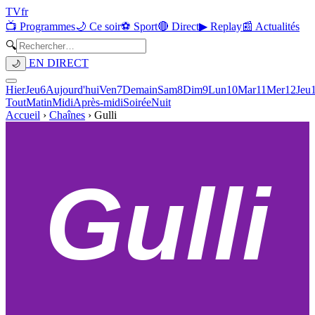
TV
fr
📺 Programmes
🌙 Ce soir
⚽ Sport
🔴 Direct
▶ Replay
📰 Actualités
🔍
EN DIRECT
🌙
Hier
Jeu
6
Aujourd'hui
Ven
7
Demain
Sam
8
Dim
9
Lun
10
Mar
11
Mer
12
Jeu
Tout
Matin
Midi
Après-midi
Soirée
Nuit
Accueil
›
Chaînes
›
Gulli