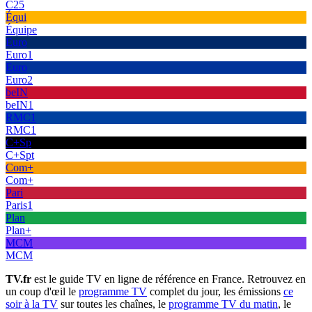
C25
Équi
Équipe
Euro
Euro1
Euro
Euro2
beIN
beIN1
RMC1
RMC1
C+Sp
C+Spt
Com+
Com+
Pari
Paris1
Plan
Plan+
MCM
MCM
TV.fr
est le guide TV en ligne de référence en France. Retrouvez en
un coup d'œil le
programme TV
complet du jour, les émissions
ce
soir à la TV
sur toutes les chaînes, le
programme TV du matin
, le