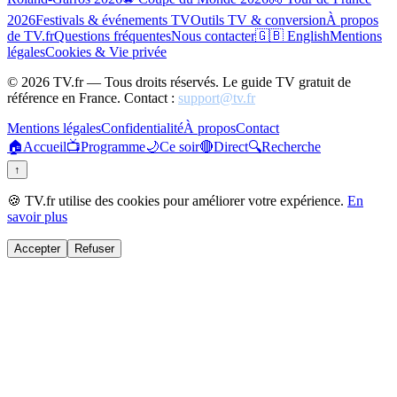
2026
Festivals & événements TV
Outils TV & conversion
À propos
de TV.fr
Questions fréquentes
Nous contacter
🇬🇧 English
Mentions
légales
Cookies & Vie privée
©
2026
TV.fr — Tous droits réservés. Le guide TV gratuit de
référence en France. Contact :
support@tv.fr
Mentions légales
Confidentialité
À propos
Contact
🏠
Accueil
📺
Programme
🌙
Ce soir
🔴
Direct
🔍
Recherche
↑
🍪 TV.fr utilise des cookies pour améliorer votre expérience.
En
savoir plus
Accepter
Refuser