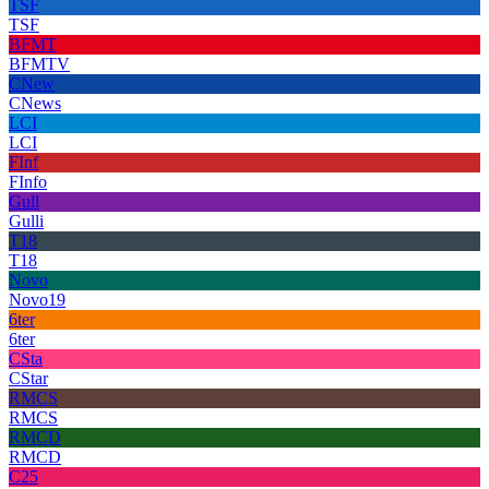
TSF
TSF
BFMT
BFMTV
CNew
CNews
LCI
LCI
FInf
FInfo
Gull
Gulli
T18
T18
Novo
Novo19
6ter
6ter
CSta
CStar
RMCS
RMCS
RMCD
RMCD
C25