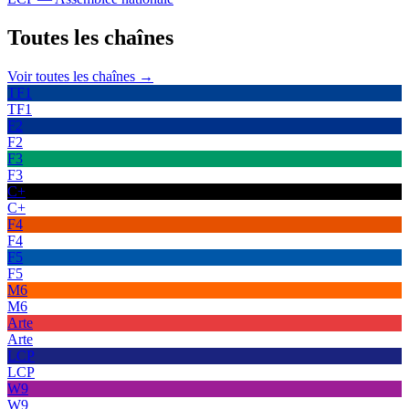
Toutes les
chaînes
Voir toutes les chaînes →
TF1
TF1
F2
F2
F3
F3
C+
C+
F4
F4
F5
F5
M6
M6
Arte
Arte
LCP
LCP
W9
W9