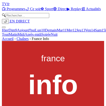
TV
fr
📺 Programmes
🌙 Ce soir
⚽ Sport
🔴 Direct
▶ Replay
📰 Actualités
🔍
EN DIRECT
🌙
Hier
Dim
9
Aujourd'hui
Lun
10
Demain
Mar
11
Mer
12
Jeu
13
Ven
14
Sam
15
Tout
Matin
Midi
Après-midi
Soirée
Nuit
Accueil
›
Chaînes
›
France Info