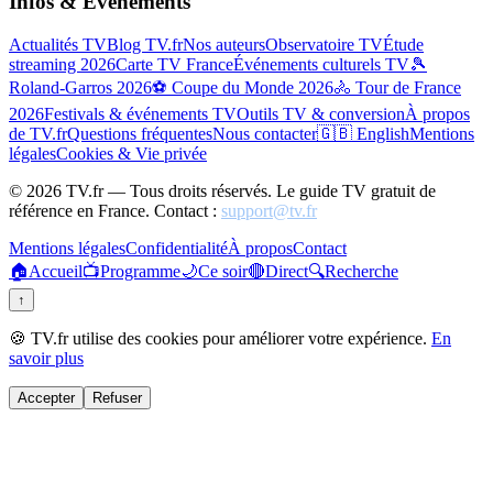
Infos & Événements
Actualités TV
Blog TV.fr
Nos auteurs
Observatoire TV
Étude
streaming 2026
Carte TV France
Événements culturels TV
🎾
Roland-Garros 2026
⚽ Coupe du Monde 2026
🚴 Tour de France
2026
Festivals & événements TV
Outils TV & conversion
À propos
de TV.fr
Questions fréquentes
Nous contacter
🇬🇧 English
Mentions
légales
Cookies & Vie privée
©
2026
TV.fr — Tous droits réservés. Le guide TV gratuit de
référence en France. Contact :
support@tv.fr
Mentions légales
Confidentialité
À propos
Contact
🏠
Accueil
📺
Programme
🌙
Ce soir
🔴
Direct
🔍
Recherche
↑
🍪 TV.fr utilise des cookies pour améliorer votre expérience.
En
savoir plus
Accepter
Refuser