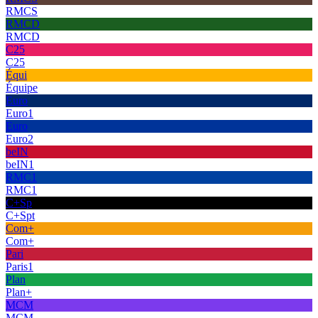
RMCS
RMCD
RMCD
C25
C25
Équi
Équipe
Euro
Euro1
Euro
Euro2
beIN
beIN1
RMC1
RMC1
C+Sp
C+Spt
Com+
Com+
Pari
Paris1
Plan
Plan+
MCM
MCM