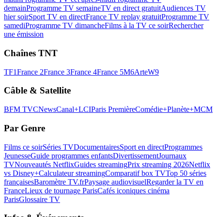
demain
Programme TV semaine
TV en direct gratuit
Audiences TV
hier soir
Sport TV en direct
France TV replay gratuit
Programme TV
samedi
Programme TV dimanche
Films à la TV ce soir
Rechercher
une émission
Chaînes TNT
TF1
France 2
France 3
France 4
France 5
M6
Arte
W9
Câble & Satellite
BFM TV
CNews
Canal+
LCI
Paris Première
Comédie+
Planète+
MCM
Par Genre
Films ce soir
Séries TV
Documentaires
Sport en direct
Programmes
Jeunesse
Guide programmes enfants
Divertissement
Journaux
TV
Nouveautés Netflix
Guides streaming
Prix streaming 2026
Netflix
vs Disney+
Calculateur streaming
Comparatif box TV
Top 50 séries
françaises
Baromètre TV.fr
Paysage audiovisuel
Regarder la TV en
France
Lieux de tournage Paris
Cafés iconiques cinéma
Paris
Glossaire TV