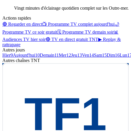
Vingt minutes d'éclairage quotidien complet sur les Outre-mer.
Actions rapides
🔴 Regarder en direct
📺 Programme TV complet aujourd'hui
🌙
Programme TV ce soir gratuit
🗓 Programme TV demain soir
📊
Audiences TV hier soir
🔴 TV en direct gratuit TNT
▶ Replay &
rattrapage
Autres jours
Hier
9
Aujourd'hui
10
Demain
11
Mer
12
Jeu
13
Ven
14
Sam
15
Dim
16
Lun
1
Autres chaînes
TNT