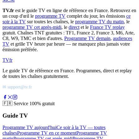
TV.fr
est le guide TV en ligne de référence en France. Retrouvez en
un coup d'œil le
programme TV
complet du jour, les émissions
ce
soir à la TV
sur toutes les chaînes, le
programme TV du matin
, le
programme TV cet après-midi
, le
direct
et le
France TV replay
gratuit. Chaînes TNT gratuites : TF1, France 2, France 3, M6, Arte,
C8, W9, TMC et bien d'autres.
Programme TV demain
,
audiences
TV
et grille TV heure par heure — ne manquez plus jamais votre
émission préférée.
TV
fr
Le guide TV de référence en France. Programmes, direct et replay
de toutes les chaînes gratuitement.
✉ support@tv.fr
🇫🇷
Service 100% gratuit
Guide TV
Programme TV aujourd'hui
Ce soir à la TV — toutes
chaînes
Programme TV en ce moment
Programme TV
matin
Programme TV cet après-midi
Programme TV