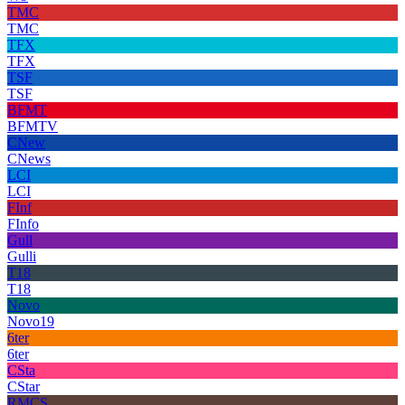
TMC
TMC
TFX
TFX
TSF
TSF
BFMT
BFMTV
CNew
CNews
LCI
LCI
FInf
FInfo
Gull
Gulli
T18
T18
Novo
Novo19
6ter
6ter
CSta
CStar
RMCS