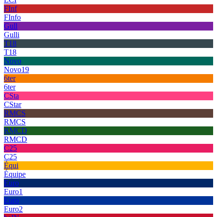
FInf
FInfo
Gull
Gulli
T18
T18
Novo
Novo19
6ter
6ter
CSta
CStar
RMCS
RMCS
RMCD
RMCD
C25
C25
Équi
Équipe
Euro
Euro1
Euro
Euro2