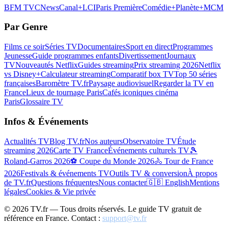
BFM TV
CNews
Canal+
LCI
Paris Première
Comédie+
Planète+
MCM
Par Genre
Films ce soir
Séries TV
Documentaires
Sport en direct
Programmes
Jeunesse
Guide programmes enfants
Divertissement
Journaux
TV
Nouveautés Netflix
Guides streaming
Prix streaming 2026
Netflix
vs Disney+
Calculateur streaming
Comparatif box TV
Top 50 séries
françaises
Baromètre TV.fr
Paysage audiovisuel
Regarder la TV en
France
Lieux de tournage Paris
Cafés iconiques cinéma
Paris
Glossaire TV
Infos & Événements
Actualités TV
Blog TV.fr
Nos auteurs
Observatoire TV
Étude
streaming 2026
Carte TV France
Événements culturels TV
🎾
Roland-Garros 2026
⚽ Coupe du Monde 2026
🚴 Tour de France
2026
Festivals & événements TV
Outils TV & conversion
À propos
de TV.fr
Questions fréquentes
Nous contacter
🇬🇧 English
Mentions
légales
Cookies & Vie privée
©
2026
TV.fr — Tous droits réservés. Le guide TV gratuit de
référence en France. Contact :
support@tv.fr