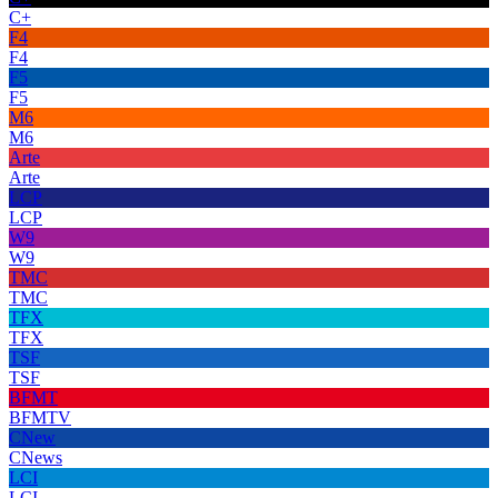
C+
F4
F4
F5
F5
M6
M6
Arte
Arte
LCP
LCP
W9
W9
TMC
TMC
TFX
TFX
TSF
TSF
BFMT
BFMTV
CNew
CNews
LCI
LCI