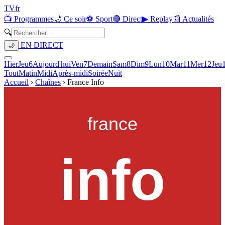
TV
fr
📺 Programmes
🌙 Ce soir
⚽ Sport
🔴 Direct
▶ Replay
📰 Actualités
🔍
EN DIRECT
🌙
Hier
Jeu
6
Aujourd'hui
Ven
7
Demain
Sam
8
Dim
9
Lun
10
Mar
11
Mer
12
Jeu
Tout
Matin
Midi
Après-midi
Soirée
Nuit
Accueil
›
Chaînes
›
France Info