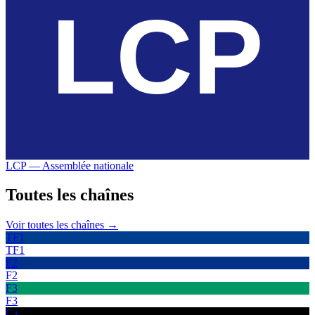
LCP — Assemblée nationale
Toutes les
chaînes
Voir toutes les chaînes →
TF1
TF1
F2
F2
F3
F3
C+