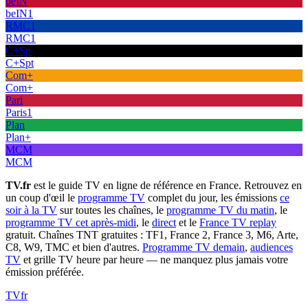
beIN
beIN1
RMC1
RMC1
C+Sp
C+Spt
Com+
Com+
Pari
Paris1
Plan
Plan+
MCM
MCM
TV.fr
est le guide TV en ligne de référence en France. Retrouvez en
un coup d'œil le
programme TV
complet du jour, les émissions
ce
soir à la TV
sur toutes les chaînes, le
programme TV du matin
, le
programme TV cet après-midi
, le
direct
et le
France TV replay
gratuit. Chaînes TNT gratuites : TF1, France 2, France 3, M6, Arte,
C8, W9, TMC et bien d'autres.
Programme TV demain
,
audiences
TV
et grille TV heure par heure — ne manquez plus jamais votre
émission préférée.
TV
fr