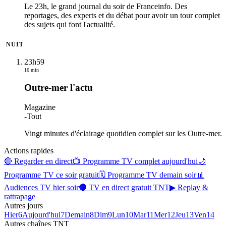
Le 23h, le grand journal du soir de Franceinfo. Des
reportages, des experts et du débat pour avoir un tour complet
des sujets qui font l'actualité.
NUIT
23h59
16 min
Outre-mer l'actu
Magazine
-
Tout
Vingt minutes d'éclairage quotidien complet sur les Outre-mer.
Actions rapides
🔴 Regarder en direct
📺 Programme TV complet aujourd'hui
🌙
Programme TV ce soir gratuit
🗓 Programme TV demain soir
📊
Audiences TV hier soir
🔴 TV en direct gratuit TNT
▶ Replay &
rattrapage
Autres jours
Hier
6
Aujourd'hui
7
Demain
8
Dim
9
Lun
10
Mar
11
Mer
12
Jeu
13
Ven
14
Autres chaînes
TNT