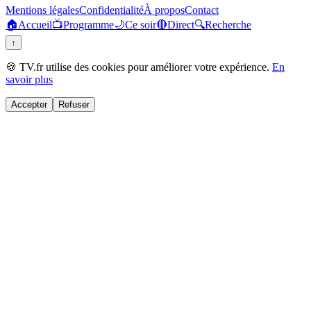
Mentions légales
Confidentialité
À propos
Contact
🏠
Accueil
📺
Programme
🌙
Ce soir
🔴
Direct
🔍
Recherche
↑
🍪 TV.fr utilise des cookies pour améliorer votre expérience.
En
savoir plus
Accepter
Refuser