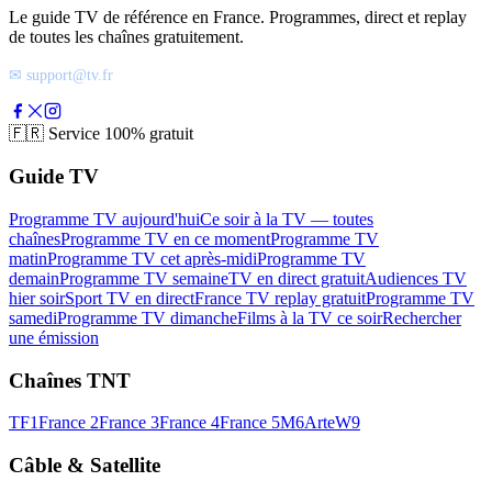
Le guide TV de référence en France. Programmes, direct et replay
de toutes les chaînes gratuitement.
✉ support@tv.fr
🇫🇷
Service 100% gratuit
Guide TV
Programme TV aujourd'hui
Ce soir à la TV — toutes
chaînes
Programme TV en ce moment
Programme TV
matin
Programme TV cet après-midi
Programme TV
demain
Programme TV semaine
TV en direct gratuit
Audiences TV
hier soir
Sport TV en direct
France TV replay gratuit
Programme TV
samedi
Programme TV dimanche
Films à la TV ce soir
Rechercher
une émission
Chaînes TNT
TF1
France 2
France 3
France 4
France 5
M6
Arte
W9
Câble & Satellite