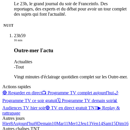
Le 23h, le grand journal du soir de Franceinfo. Des
reportages, des experts et du débat pour avoir un tour complet
des sujets qui font l'actualité.
NUIT
23h59
16 min
Outre-mer l'actu
Actualites
-
Tout
Vingt minutes d'éclairage quotidien complet sur les Outre-mer.
Actions rapides
🔴 Regarder en direct
📺 Programme TV complet aujourd'hui
🌙
Programme TV ce soir gratuit
🗓 Programme TV demain soir
📊
Audiences TV hier soir
🔴 TV en direct gratuit TNT
▶ Replay &
rattrapage
Autres jours
Hier
8
Aujourd'hui
9
Demain
10
Mar
11
Mer
12
Jeu
13
Ven
14
Sam
15
Dim
16
Autres chaînes
TNT