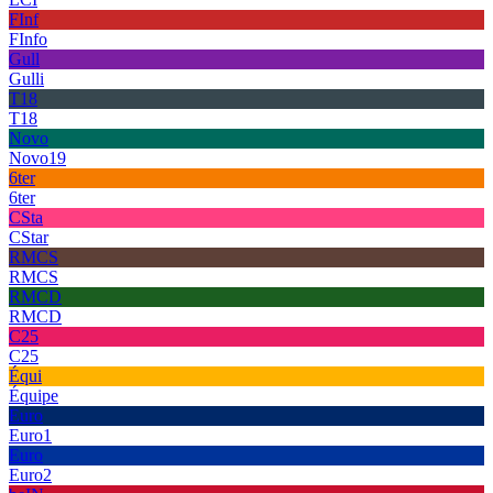
FInf
FInfo
Gull
Gulli
T18
T18
Novo
Novo19
6ter
6ter
CSta
CStar
RMCS
RMCS
RMCD
RMCD
C25
C25
Équi
Équipe
Euro
Euro1
Euro
Euro2