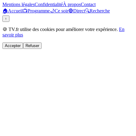
Mentions légales
Confidentialité
À propos
Contact
🏠
Accueil
📺
Programme
🌙
Ce soir
🔴
Direct
🔍
Recherche
↑
🍪 TV.fr utilise des cookies pour améliorer votre expérience.
En
savoir plus
Accepter
Refuser