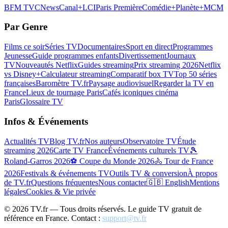
BFM TV
CNews
Canal+
LCI
Paris Première
Comédie+
Planète+
MCM
Par Genre
Films ce soir
Séries TV
Documentaires
Sport en direct
Programmes
Jeunesse
Guide programmes enfants
Divertissement
Journaux
TV
Nouveautés Netflix
Guides streaming
Prix streaming 2026
Netflix
vs Disney+
Calculateur streaming
Comparatif box TV
Top 50 séries
françaises
Baromètre TV.fr
Paysage audiovisuel
Regarder la TV en
France
Lieux de tournage Paris
Cafés iconiques cinéma
Paris
Glossaire TV
Infos & Événements
Actualités TV
Blog TV.fr
Nos auteurs
Observatoire TV
Étude
streaming 2026
Carte TV France
Événements culturels TV
🎾
Roland-Garros 2026
⚽ Coupe du Monde 2026
🚴 Tour de France
2026
Festivals & événements TV
Outils TV & conversion
À propos
de TV.fr
Questions fréquentes
Nous contacter
🇬🇧 English
Mentions
légales
Cookies & Vie privée
©
2026
TV.fr — Tous droits réservés. Le guide TV gratuit de
référence en France. Contact :
support@tv.fr