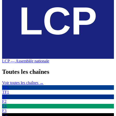
LCP — Assemblée nationale
Toutes les
chaînes
Voir toutes les chaînes →
TF1
TF1
F2
F2
F3
F3
C+