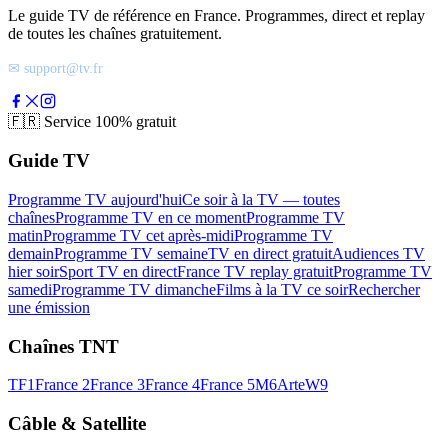
Le guide TV de référence en France. Programmes, direct et replay
de toutes les chaînes gratuitement.
✉ support@tv.fr
🇫🇷
Service 100% gratuit
Guide TV
Programme TV aujourd'hui
Ce soir à la TV — toutes
chaînes
Programme TV en ce moment
Programme TV
matin
Programme TV cet après-midi
Programme TV
demain
Programme TV semaine
TV en direct gratuit
Audiences TV
hier soir
Sport TV en direct
France TV replay gratuit
Programme TV
samedi
Programme TV dimanche
Films à la TV ce soir
Rechercher
une émission
Chaînes TNT
TF1
France 2
France 3
France 4
France 5
M6
Arte
W9
Câble & Satellite