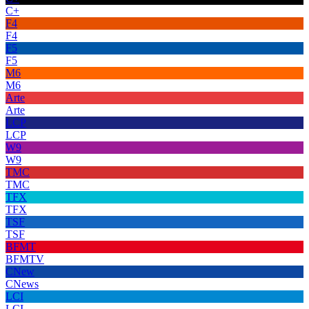
C+
F4
F4
F5
F5
M6
M6
Arte
Arte
LCP
LCP
W9
W9
TMC
TMC
TFX
TFX
TSF
TSF
BFMT
BFMTV
CNew
CNews
LCI
LCI