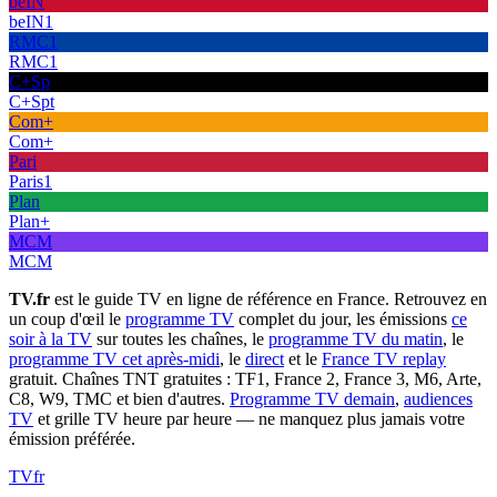
beIN
beIN1
RMC1
RMC1
C+Sp
C+Spt
Com+
Com+
Pari
Paris1
Plan
Plan+
MCM
MCM
TV.fr
est le guide TV en ligne de référence en France. Retrouvez en
un coup d'œil le
programme TV
complet du jour, les émissions
ce
soir à la TV
sur toutes les chaînes, le
programme TV du matin
, le
programme TV cet après-midi
, le
direct
et le
France TV replay
gratuit. Chaînes TNT gratuites : TF1, France 2, France 3, M6, Arte,
C8, W9, TMC et bien d'autres.
Programme TV demain
,
audiences
TV
et grille TV heure par heure — ne manquez plus jamais votre
émission préférée.
TV
fr