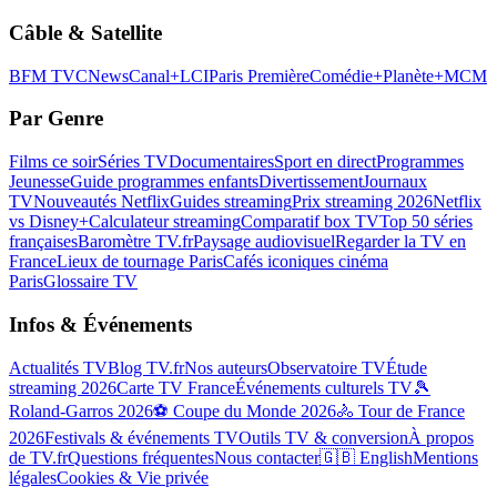
Câble & Satellite
BFM TV
CNews
Canal+
LCI
Paris Première
Comédie+
Planète+
MCM
Par Genre
Films ce soir
Séries TV
Documentaires
Sport en direct
Programmes
Jeunesse
Guide programmes enfants
Divertissement
Journaux
TV
Nouveautés Netflix
Guides streaming
Prix streaming 2026
Netflix
vs Disney+
Calculateur streaming
Comparatif box TV
Top 50 séries
françaises
Baromètre TV.fr
Paysage audiovisuel
Regarder la TV en
France
Lieux de tournage Paris
Cafés iconiques cinéma
Paris
Glossaire TV
Infos & Événements
Actualités TV
Blog TV.fr
Nos auteurs
Observatoire TV
Étude
streaming 2026
Carte TV France
Événements culturels TV
🎾
Roland-Garros 2026
⚽ Coupe du Monde 2026
🚴 Tour de France
2026
Festivals & événements TV
Outils TV & conversion
À propos
de TV.fr
Questions fréquentes
Nous contacter
🇬🇧 English
Mentions
légales
Cookies & Vie privée