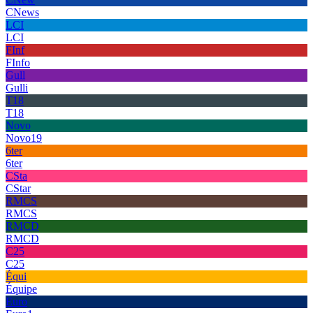
CNews
LCI
LCI
FInf
FInfo
Gull
Gulli
T18
T18
Novo
Novo19
6ter
6ter
CSta
CStar
RMCS
RMCS
RMCD
RMCD
C25
C25
Équi
Équipe
Euro