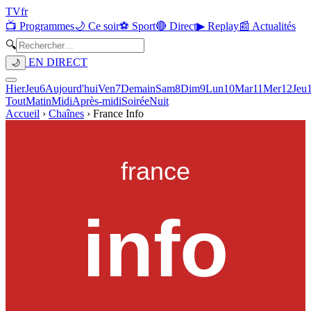
TV
fr
📺 Programmes
🌙 Ce soir
⚽ Sport
🔴 Direct
▶ Replay
📰 Actualités
🔍
EN DIRECT
🌙
Hier
Jeu
6
Aujourd'hui
Ven
7
Demain
Sam
8
Dim
9
Lun
10
Mar
11
Mer
12
Jeu
Tout
Matin
Midi
Après-midi
Soirée
Nuit
Accueil
›
Chaînes
›
France Info