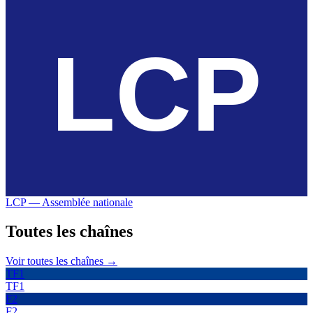
LCP — Assemblée nationale
Toutes les
chaînes
Voir toutes les chaînes →
TF1
TF1
F2
F2