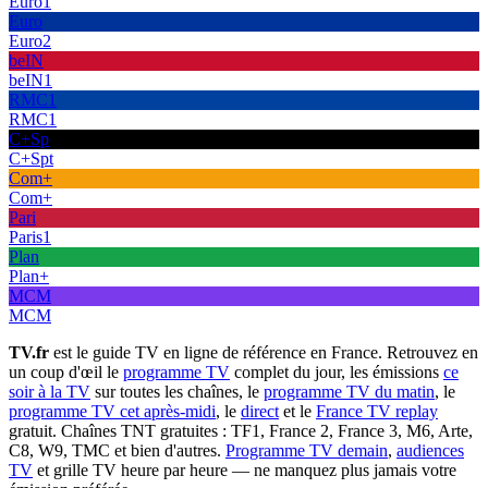
Euro1
Euro
Euro2
beIN
beIN1
RMC1
RMC1
C+Sp
C+Spt
Com+
Com+
Pari
Paris1
Plan
Plan+
MCM
MCM
TV.fr
est le guide TV en ligne de référence en France. Retrouvez en
un coup d'œil le
programme TV
complet du jour, les émissions
ce
soir à la TV
sur toutes les chaînes, le
programme TV du matin
, le
programme TV cet après-midi
, le
direct
et le
France TV replay
gratuit. Chaînes TNT gratuites : TF1, France 2, France 3, M6, Arte,
C8, W9, TMC et bien d'autres.
Programme TV demain
,
audiences
TV
et grille TV heure par heure — ne manquez plus jamais votre