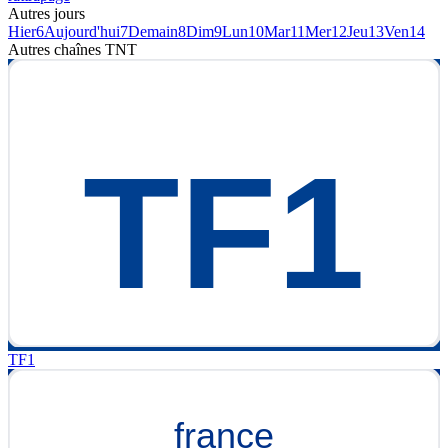
Autres jours
Hier
6
Aujourd'hui
7
Demain
8
Dim
9
Lun
10
Mar
11
Mer
12
Jeu
13
Ven
14
Autres chaînes
TNT
TF1