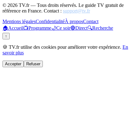
©
2026
TV.fr — Tous droits réservés. Le guide TV gratuit de
référence en France. Contact :
support@tv.fr
Mentions légales
Confidentialité
À propos
Contact
🏠
Accueil
📺
Programme
🌙
Ce soir
🔴
Direct
🔍
Recherche
↑
🍪 TV.fr utilise des cookies pour améliorer votre expérience.
En
savoir plus
Accepter
Refuser