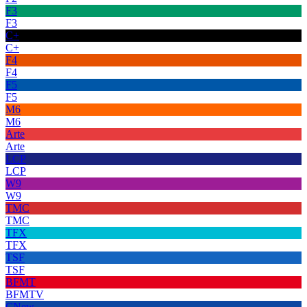
F3
F3
C+
C+
F4
F4
F5
F5
M6
M6
Arte
Arte
LCP
LCP
W9
W9
TMC
TMC
TFX
TFX
TSF
TSF
BFMT
BFMTV
CNew