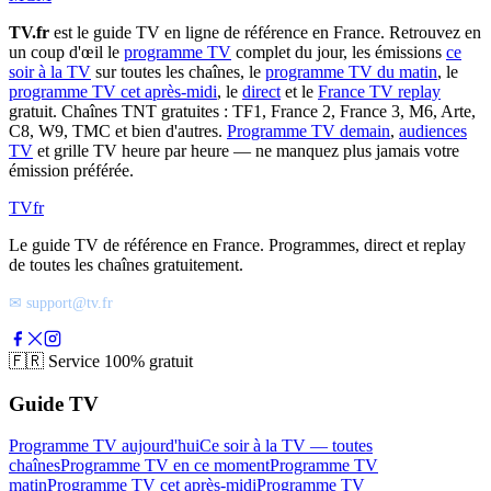
TV.fr
est le guide TV en ligne de référence en France. Retrouvez en
un coup d'œil le
programme TV
complet du jour, les émissions
ce
soir à la TV
sur toutes les chaînes, le
programme TV du matin
, le
programme TV cet après-midi
, le
direct
et le
France TV replay
gratuit. Chaînes TNT gratuites : TF1, France 2, France 3, M6, Arte,
C8, W9, TMC et bien d'autres.
Programme TV demain
,
audiences
TV
et grille TV heure par heure — ne manquez plus jamais votre
émission préférée.
TV
fr
Le guide TV de référence en France. Programmes, direct et replay
de toutes les chaînes gratuitement.
✉ support@tv.fr
🇫🇷
Service 100% gratuit
Guide TV
Programme TV aujourd'hui
Ce soir à la TV — toutes
chaînes
Programme TV en ce moment
Programme TV
matin
Programme TV cet après-midi
Programme TV