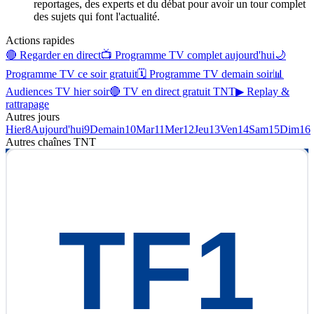
reportages, des experts et du débat pour avoir un tour complet
des sujets qui font l'actualité.
Actions rapides
🔴 Regarder en direct
📺 Programme TV complet aujourd'hui
🌙
Programme TV ce soir gratuit
🗓 Programme TV demain soir
📊
Audiences TV hier soir
🔴 TV en direct gratuit TNT
▶ Replay &
rattrapage
Autres jours
Hier
8
Aujourd'hui
9
Demain
10
Mar
11
Mer
12
Jeu
13
Ven
14
Sam
15
Dim
16
Autres chaînes
TNT