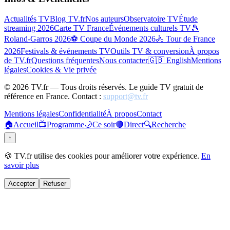
Actualités TV
Blog TV.fr
Nos auteurs
Observatoire TV
Étude
streaming 2026
Carte TV France
Événements culturels TV
🎾
Roland-Garros 2026
⚽ Coupe du Monde 2026
🚴 Tour de France
2026
Festivals & événements TV
Outils TV & conversion
À propos
de TV.fr
Questions fréquentes
Nous contacter
🇬🇧 English
Mentions
légales
Cookies & Vie privée
©
2026
TV.fr — Tous droits réservés. Le guide TV gratuit de
référence en France. Contact :
support@tv.fr
Mentions légales
Confidentialité
À propos
Contact
🏠
Accueil
📺
Programme
🌙
Ce soir
🔴
Direct
🔍
Recherche
↑
🍪 TV.fr utilise des cookies pour améliorer votre expérience.
En
savoir plus
Accepter
Refuser