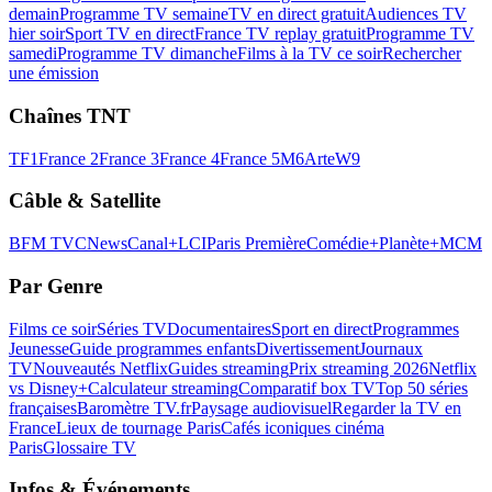
demain
Programme TV semaine
TV en direct gratuit
Audiences TV
hier soir
Sport TV en direct
France TV replay gratuit
Programme TV
samedi
Programme TV dimanche
Films à la TV ce soir
Rechercher
une émission
Chaînes TNT
TF1
France 2
France 3
France 4
France 5
M6
Arte
W9
Câble & Satellite
BFM TV
CNews
Canal+
LCI
Paris Première
Comédie+
Planète+
MCM
Par Genre
Films ce soir
Séries TV
Documentaires
Sport en direct
Programmes
Jeunesse
Guide programmes enfants
Divertissement
Journaux
TV
Nouveautés Netflix
Guides streaming
Prix streaming 2026
Netflix
vs Disney+
Calculateur streaming
Comparatif box TV
Top 50 séries
françaises
Baromètre TV.fr
Paysage audiovisuel
Regarder la TV en
France
Lieux de tournage Paris
Cafés iconiques cinéma
Paris
Glossaire TV
Infos & Événements