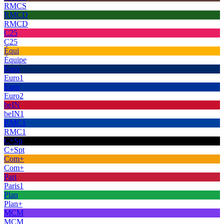
RMCS
RMCD
RMCD
C25
C25
Équi
Équipe
Euro
Euro1
Euro
Euro2
beIN
beIN1
RMC1
RMC1
C+Sp
C+Spt
Com+
Com+
Pari
Paris1
Plan
Plan+
MCM
MCM