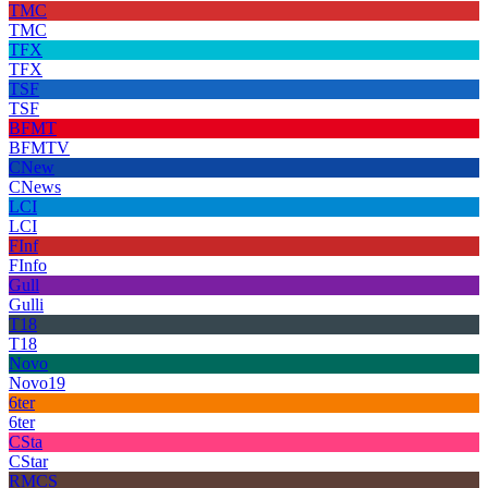
TMC
TMC
TFX
TFX
TSF
TSF
BFMT
BFMTV
CNew
CNews
LCI
LCI
FInf
FInfo
Gull
Gulli
T18
T18
Novo
Novo19
6ter
6ter
CSta
CStar
RMCS