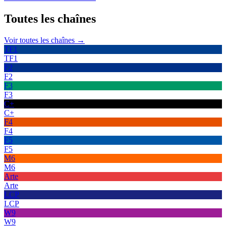
Toutes les
chaînes
Voir toutes les chaînes →
TF1
TF1
F2
F2
F3
F3
C+
C+
F4
F4
F5
F5
M6
M6
Arte
Arte
LCP
LCP
W9
W9