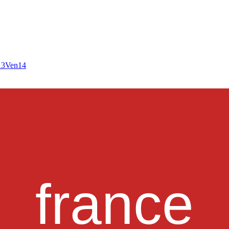
13
Ven
14