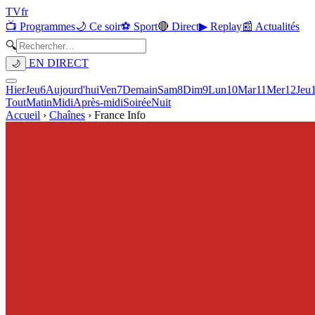
TV
fr
📺 Programmes
🌙 Ce soir
⚽ Sport
🔴 Direct
▶ Replay
📰 Actualités
🔍
EN DIRECT
🌙
Hier
Jeu
6
Aujourd'hui
Ven
7
Demain
Sam
8
Dim
9
Lun
10
Mar
11
Mer
12
Jeu
Tout
Matin
Midi
Après-midi
Soirée
Nuit
Accueil
›
Chaînes
›
France Info