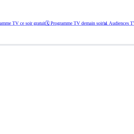
amme TV ce soir gratuit
🗓 Programme TV demain soir
📊 Audiences TV