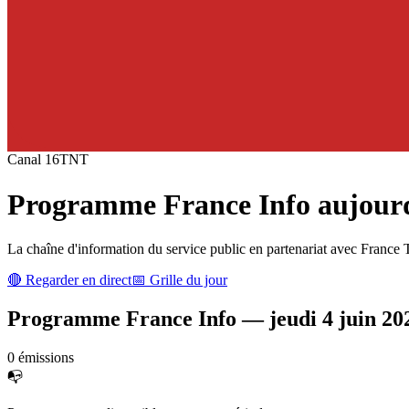
Canal
16
TNT
Programme
France Info
aujourd
La chaîne d'information du service public en partenariat avec France
🔴 Regarder en direct
📅 Grille du jour
Programme
France Info
—
jeudi 4 juin 20
0
émission
s
📭