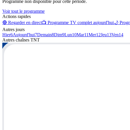
Programme non disponible pour cette période.
Voir tout le programme
Actions rapides
🔴 Regarder en direct
📺 Programme TV complet aujourd'hui
🌙 Progr
Autres jours
Hier
6
Aujourd'hui
7
Demain
8
Dim
9
Lun
10
Mar
11
Mer
12
Jeu
13
Ven
14
Autres chaînes
TNT