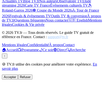
Actualités TV
Blog TV.fr
Nos auteurs
Observatoire TV
Étude
streaming 2026
Carte TV France
Événements culturels TV
🎾
Roland-Garros 2026
⚽ Coupe du Monde 2026
🚴 Tour de France
2026
Festivals & événements TV
Outils TV & conversion
À propos
de TV.fr
Questions fréquentes
Nous contacter
🇬🇧 English
Mentions
légales
Cookies & Vie privée
©
2026
TV.fr — Tous droits réservés. Le guide TV gratuit de
référence en France. Contact :
support@tv.fr
Mentions légales
Confidentialité
À propos
Contact
🏠
Accueil
📺
Programme
🌙
Ce soir
🔴
Direct
🔍
Recherche
↑
🍪 TV.fr utilise des cookies pour améliorer votre expérience.
En
savoir plus
Accepter
Refuser