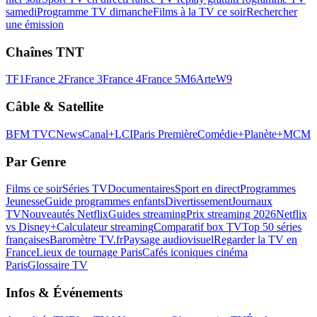
samedi
Programme TV dimanche
Films à la TV ce soir
Rechercher
une émission
Chaînes TNT
TF1
France 2
France 3
France 4
France 5
M6
Arte
W9
Câble & Satellite
BFM TV
CNews
Canal+
LCI
Paris Première
Comédie+
Planète+
MCM
Par Genre
Films ce soir
Séries TV
Documentaires
Sport en direct
Programmes
Jeunesse
Guide programmes enfants
Divertissement
Journaux
TV
Nouveautés Netflix
Guides streaming
Prix streaming 2026
Netflix
vs Disney+
Calculateur streaming
Comparatif box TV
Top 50 séries
françaises
Baromètre TV.fr
Paysage audiovisuel
Regarder la TV en
France
Lieux de tournage Paris
Cafés iconiques cinéma
Paris
Glossaire TV
Infos & Événements