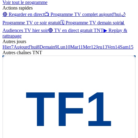
Voir tout le programme
Actions rapides
🔴 Regarder en direct
📺 Programme TV complet aujourd'hui
🌙
Programme TV ce soir gratuit
🗓 Programme TV demain soir
📊
Audiences TV hier soir
🔴 TV en direct gratuit TNT
▶ Replay &
rattrapage
Autres jours
Hier
7
Aujourd'hui
8
Demain
9
Lun
10
Mar
11
Mer
12
Jeu
13
Ven
14
Sam
15
Autres chaînes
TNT