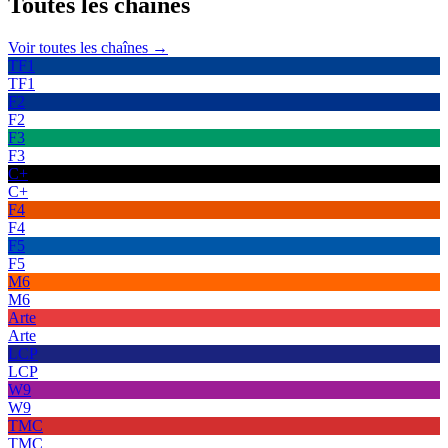
Toutes les
chaînes
Voir toutes les chaînes →
TF1
TF1
F2
F2
F3
F3
C+
C+
F4
F4
F5
F5
M6
M6
Arte
Arte
LCP
LCP
W9
W9
TMC
TMC