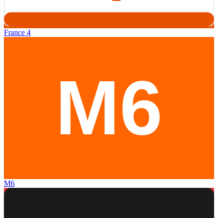
France 4
M6