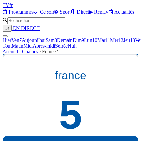
TV
fr
📺 Programmes
🌙 Ce soir
⚽ Sport
🔴 Direct
▶ Replay
📰 Actualités
🔍
EN DIRECT
🌙
Hier
Ven
7
Aujourd'hui
Sam
8
Demain
Dim
9
Lun
10
Mar
11
Mer
12
Jeu
13
Ve
Tout
Matin
Midi
Après-midi
Soirée
Nuit
Accueil
›
Chaînes
›
France 5