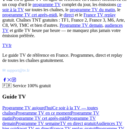
un coup d'œil le
programme TV
complet du jour, les émissions
ce
soir à la TV
sur toutes les chaînes, le
programme TV du matin
, le
programme TV cet après-midi
, le
direct
et le
France TV replay
gratuit. Chaînes TNT gratuites : TF1, France 2, France 3, M6, Arte,
C8, W9, TMC et bien d'autres.
Programme TV demain
,
audiences
TV
et grille TV heure par heure — ne manquez plus jamais votre
émission préférée.
TV
fr
Le guide TV de référence en France. Programmes, direct et replay
de toutes les chaînes gratuitement.
✉ support@tv.fr
🇫🇷
Service 100% gratuit
Guide TV
Programme TV aujourd'hui
Ce soir à la TV — toutes
chaînes
Programme TV en ce moment
Programme TV
matin
Programme TV cet après-midi
Programme TV
demain
Programme TV semaine
TV en direct gratuit
Audiences TV
hier soir
Sport TV en direct
France TV replay gratuit
Programme TV