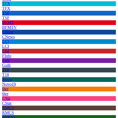
TFX
TFX
TSF
TSF
BFMT
BFMTV
CNew
CNews
LCI
LCI
FInf
FInfo
Gull
Gulli
T18
T18
Novo
Novo19
6ter
6ter
CSta
CStar
RMCS
RMCS
RMCD