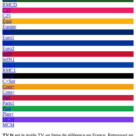
RMCD
C25
C25
Équi
Équipe
Euro
Euro1
Euro
Euro2
beIN
beIN1
RMC1
RMC1
C+Sp
C+Spt
Com+
Com+
Pari
Paris1
Plan
Plan+
MCM
MCM
TV.fr
est le guide TV en ligne de référence en France. Retrouvez en