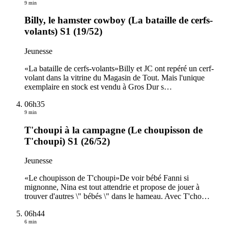
9 min
Billy, le hamster cowboy (La bataille de cerfs-
volants) S1 (19/52)
Jeunesse
«La bataille de cerfs-volants»Billy et JC ont repéré un cerf-
volant dans la vitrine du Magasin de Tout. Mais l'unique
exemplaire en stock est vendu à Gros Dur s
…
06h35
9 min
T'choupi à la campagne (Le choupisson de
T'choupi) S1 (26/52)
Jeunesse
«Le choupisson de T'choupi»De voir bébé Fanni si
mignonne, Nina est tout attendrie et propose de jouer à
trouver d'autres \" bébés \" dans le hameau. Avec T'cho
…
06h44
6 min