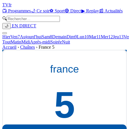
TV
fr
📺 Programmes
🌙 Ce soir
⚽ Sport
🔴 Direct
▶ Replay
📰 Actualités
🔍
EN DIRECT
🌙
Hier
Ven
7
Aujourd'hui
Sam
8
Demain
Dim
9
Lun
10
Mar
11
Mer
12
Jeu
13
Ve
Tout
Matin
Midi
Après-midi
Soirée
Nuit
Accueil
›
Chaînes
›
France 5