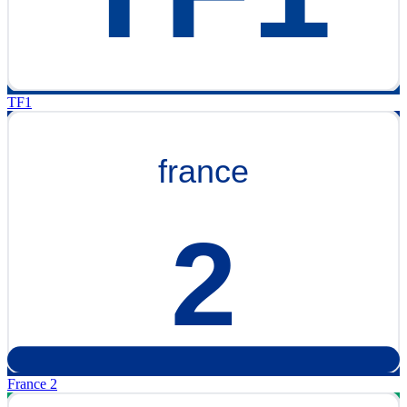
TF1
France 2