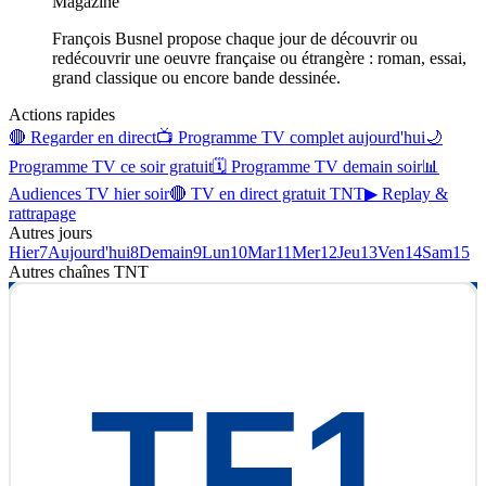
Magazine
François Busnel propose chaque jour de découvrir ou
redécouvrir une oeuvre française ou étrangère : roman, essai,
grand classique ou encore bande dessinée.
Actions rapides
🔴 Regarder en direct
📺 Programme TV complet aujourd'hui
🌙
Programme TV ce soir gratuit
🗓 Programme TV demain soir
📊
Audiences TV hier soir
🔴 TV en direct gratuit TNT
▶ Replay &
rattrapage
Autres jours
Hier
7
Aujourd'hui
8
Demain
9
Lun
10
Mar
11
Mer
12
Jeu
13
Ven
14
Sam
15
Autres chaînes
TNT