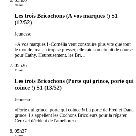
05h06
20 min
Les trois Bricochons (A vos marques !) S1
(12/52)
Jeunesse
«A vos marques !»Cornélia veut construire plus vite que tout
le monde, mais à trop se presser, elle rate son circuit de course
pour Cathy. Heureusement, les Bri
…
05h26
11 min
Les trois Bricochons (Porte qui grince, porte qui
coince !) S1 (13/52)
Jeunesse
«Porte qui grince, porte qui coince !»La porte de Fred et Dana
grince. Ils appellent les Cochons Bricoleurs pour la réparer.
Ceux-ci décident de l'améliorer et
…
05h37
11 min