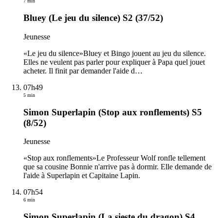
7 min
Bluey (Le jeu du silence) S2 (37/52)
Jeunesse
«Le jeu du silence»Bluey et Bingo jouent au jeu du silence.
Elles ne veulent pas parler pour expliquer à Papa quel jouet
acheter. Il finit par demander l'aide d
…
07h49
5 min
Simon Superlapin (Stop aux ronflements) S5
(8/52)
Jeunesse
«Stop aux ronflements»Le Professeur Wolf ronfle tellement
que sa cousine Bonnie n'arrive pas à dormir. Elle demande de
l'aide à Superlapin et Capitaine Lapin.
07h54
6 min
Simon Superlapin (La sieste du dragon) S4