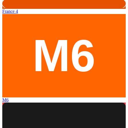
France 4
M6