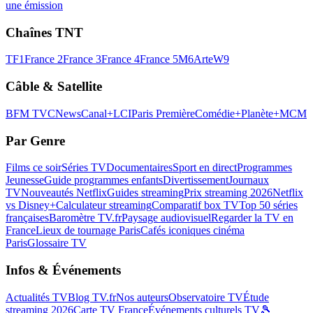
une émission
Chaînes TNT
TF1
France 2
France 3
France 4
France 5
M6
Arte
W9
Câble & Satellite
BFM TV
CNews
Canal+
LCI
Paris Première
Comédie+
Planète+
MCM
Par Genre
Films ce soir
Séries TV
Documentaires
Sport en direct
Programmes
Jeunesse
Guide programmes enfants
Divertissement
Journaux
TV
Nouveautés Netflix
Guides streaming
Prix streaming 2026
Netflix
vs Disney+
Calculateur streaming
Comparatif box TV
Top 50 séries
françaises
Baromètre TV.fr
Paysage audiovisuel
Regarder la TV en
France
Lieux de tournage Paris
Cafés iconiques cinéma
Paris
Glossaire TV
Infos & Événements
Actualités TV
Blog TV.fr
Nos auteurs
Observatoire TV
Étude
streaming 2026
Carte TV France
Événements culturels TV
🎾