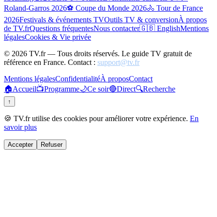
Roland-Garros 2026
⚽ Coupe du Monde 2026
🚴 Tour de France
2026
Festivals & événements TV
Outils TV & conversion
À propos
de TV.fr
Questions fréquentes
Nous contacter
🇬🇧 English
Mentions
légales
Cookies & Vie privée
©
2026
TV.fr — Tous droits réservés. Le guide TV gratuit de
référence en France. Contact :
support@tv.fr
Mentions légales
Confidentialité
À propos
Contact
🏠
Accueil
📺
Programme
🌙
Ce soir
🔴
Direct
🔍
Recherche
↑
🍪 TV.fr utilise des cookies pour améliorer votre expérience.
En
savoir plus
Accepter
Refuser