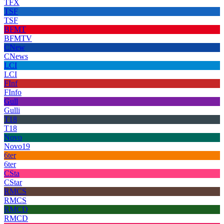
TFX
TSF
TSF
BFMT
BFMTV
CNew
CNews
LCI
LCI
FInf
FInfo
Gull
Gulli
T18
T18
Novo
Novo19
6ter
6ter
CSta
CStar
RMCS
RMCS
RMCD
RMCD