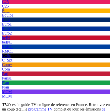
C25
C25
Équi
Équipe
Euro
Euro1
Euro
Euro2
beIN
beIN1
RMC1
RMC1
C+Sp
C+Spt
Com+
Com+
Pari
Paris1
Plan
Plan+
MCM
MCM
TV.fr
est le guide TV en ligne de référence en France. Retrouvez en
un coup d'œil le
programme TV
complet du jour, les émissions
ce