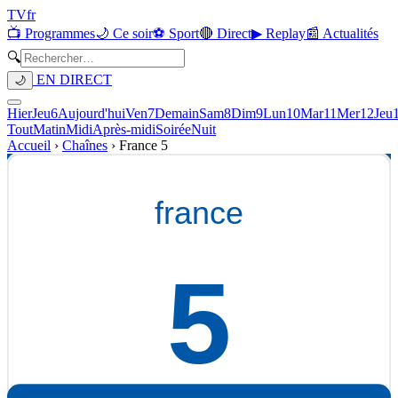
TV
fr
📺 Programmes
🌙 Ce soir
⚽ Sport
🔴 Direct
▶ Replay
📰 Actualités
🔍
EN DIRECT
🌙
Hier
Jeu
6
Aujourd'hui
Ven
7
Demain
Sam
8
Dim
9
Lun
10
Mar
11
Mer
12
Jeu
Tout
Matin
Midi
Après-midi
Soirée
Nuit
Accueil
›
Chaînes
›
France 5