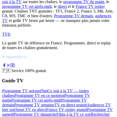
soir à la TV
sur toutes les chaînes, le
programme TV du matin
, le
programme TV cet après-midi
, le
direct
et le
France TV replay
gratuit. Chaînes TNT gratuites : TF1, France 2, France 3, M6, Arte,
C8, W9, TMC et bien d'autres.
Programme TV demain
,
audiences
TV
et grille TV heure par heure — ne manquez plus jamais votre
émission préférée.
TV
fr
Le guide TV de référence en France. Programmes, direct et replay
de toutes les chaînes gratuitement.
✉ support@tv.fr
🇫🇷
Service 100% gratuit
Guide TV
Programme TV aujourd'hui
Ce soir à la TV — toutes
chaînes
Programme TV en ce moment
Programme TV
matin
Programme TV cet après-midi
Programme TV
demain
Programme TV semaine
TV en direct gratuit
Audiences TV
hier soir
Sport TV en direct
France TV replay gratuit
Programme TV
samedi
Programme TV dimanche
Films à la TV ce soir
Rechercher