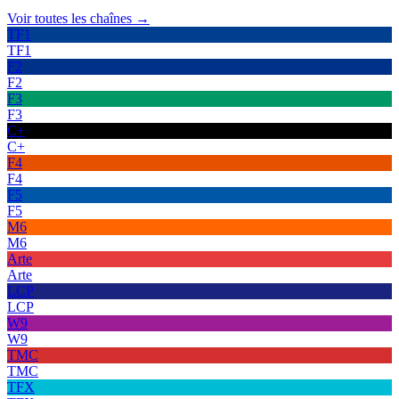
Voir toutes les chaînes →
TF1
TF1
F2
F2
F3
F3
C+
C+
F4
F4
F5
F5
M6
M6
Arte
Arte
LCP
LCP
W9
W9
TMC
TMC
TFX