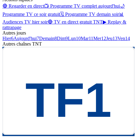
🔴 Regarder en direct
📺 Programme TV complet aujourd'hui
🌙
Programme TV ce soir gratuit
🗓 Programme TV demain soir
📊
Audiences TV hier soir
🔴 TV en direct gratuit TNT
▶ Replay &
rattrapage
Autres jours
Hier
6
Aujourd'hui
7
Demain
8
Dim
9
Lun
10
Mar
11
Mer
12
Jeu
13
Ven
14
Autres chaînes
TNT