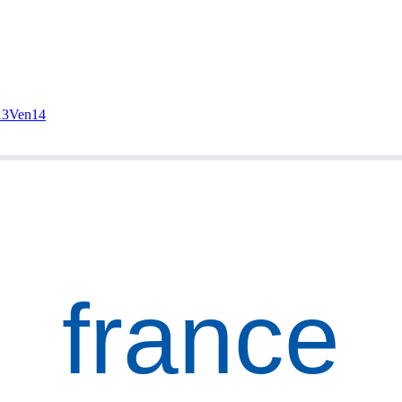
13
Ven
14