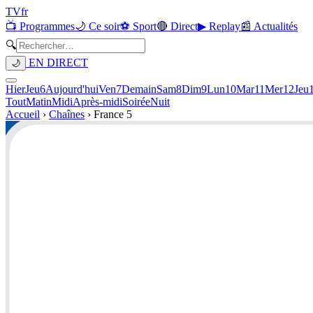
TV
fr
📺 Programmes
🌙 Ce soir
⚽ Sport
🔴 Direct
▶ Replay
📰 Actualités
🔍
EN DIRECT
🌙
Hier
Jeu
6
Aujourd'hui
Ven
7
Demain
Sam
8
Dim
9
Lun
10
Mar
11
Mer
12
Jeu
Tout
Matin
Midi
Après-midi
Soirée
Nuit
Accueil
›
Chaînes
›
France 5