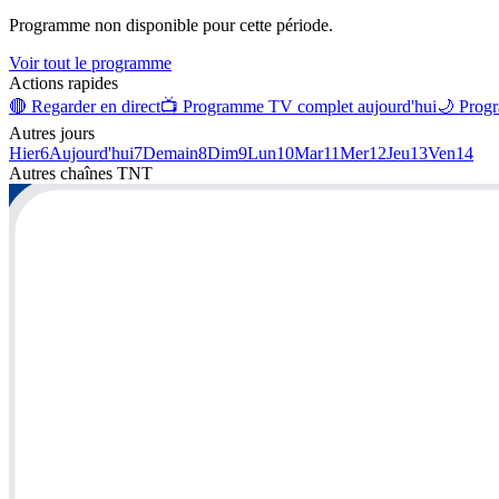
Programme non disponible pour cette période.
Voir tout le programme
Actions rapides
🔴 Regarder en direct
📺 Programme TV complet aujourd'hui
🌙 Progr
Autres jours
Hier
6
Aujourd'hui
7
Demain
8
Dim
9
Lun
10
Mar
11
Mer
12
Jeu
13
Ven
14
Autres chaînes
TNT