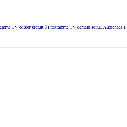
amme TV ce soir gratuit
🗓 Programme TV demain soir
📊 Audiences TV