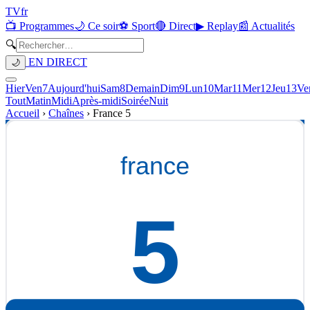
TV
fr
📺 Programmes
🌙 Ce soir
⚽ Sport
🔴 Direct
▶ Replay
📰 Actualités
🔍
EN DIRECT
🌙
Hier
Ven
7
Aujourd'hui
Sam
8
Demain
Dim
9
Lun
10
Mar
11
Mer
12
Jeu
13
Ve
Tout
Matin
Midi
Après-midi
Soirée
Nuit
Accueil
›
Chaînes
›
France 5