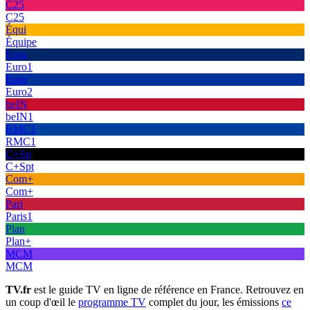
C25
C25
Équi
Équipe
Euro
Euro1
Euro
Euro2
beIN
beIN1
RMC1
RMC1
C+Sp
C+Spt
Com+
Com+
Pari
Paris1
Plan
Plan+
MCM
MCM
TV.fr
est le guide TV en ligne de référence en France. Retrouvez en
un coup d'œil le
programme TV
complet du jour, les émissions
ce