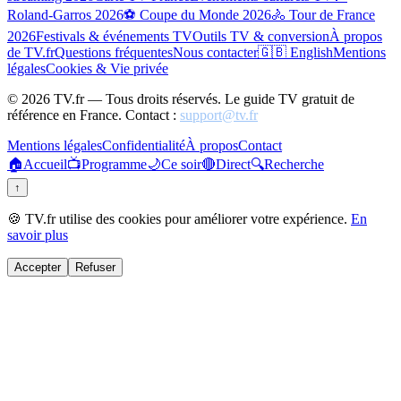
Roland-Garros 2026
⚽ Coupe du Monde 2026
🚴 Tour de France
2026
Festivals & événements TV
Outils TV & conversion
À propos
de TV.fr
Questions fréquentes
Nous contacter
🇬🇧 English
Mentions
légales
Cookies & Vie privée
©
2026
TV.fr — Tous droits réservés. Le guide TV gratuit de
référence en France. Contact :
support@tv.fr
Mentions légales
Confidentialité
À propos
Contact
🏠
Accueil
📺
Programme
🌙
Ce soir
🔴
Direct
🔍
Recherche
↑
🍪 TV.fr utilise des cookies pour améliorer votre expérience.
En
savoir plus
Accepter
Refuser