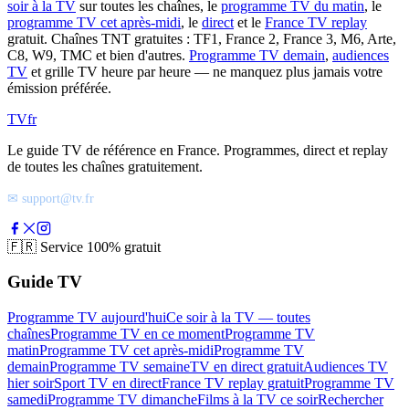
soir à la TV
sur toutes les chaînes, le
programme TV du matin
, le
programme TV cet après-midi
, le
direct
et le
France TV replay
gratuit. Chaînes TNT gratuites : TF1, France 2, France 3, M6, Arte,
C8, W9, TMC et bien d'autres.
Programme TV demain
,
audiences
TV
et grille TV heure par heure — ne manquez plus jamais votre
émission préférée.
TV
fr
Le guide TV de référence en France. Programmes, direct et replay
de toutes les chaînes gratuitement.
✉ support@tv.fr
🇫🇷
Service 100% gratuit
Guide TV
Programme TV aujourd'hui
Ce soir à la TV — toutes
chaînes
Programme TV en ce moment
Programme TV
matin
Programme TV cet après-midi
Programme TV
demain
Programme TV semaine
TV en direct gratuit
Audiences TV
hier soir
Sport TV en direct
France TV replay gratuit
Programme TV
samedi
Programme TV dimanche
Films à la TV ce soir
Rechercher