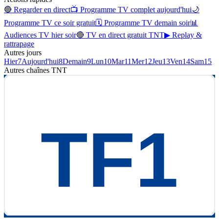
🔴 Regarder en direct
📺 Programme TV complet aujourd'hui
🌙
Programme TV ce soir gratuit
🗓 Programme TV demain soir
📊
Audiences TV hier soir
🔴 TV en direct gratuit TNT
▶ Replay &
rattrapage
Autres jours
Hier
7
Aujourd'hui
8
Demain
9
Lun
10
Mar
11
Mer
12
Jeu
13
Ven
14
Sam
15
Autres chaînes
TNT