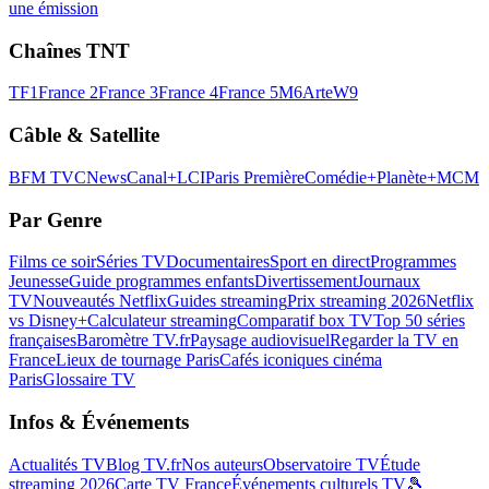
une émission
Chaînes TNT
TF1
France 2
France 3
France 4
France 5
M6
Arte
W9
Câble & Satellite
BFM TV
CNews
Canal+
LCI
Paris Première
Comédie+
Planète+
MCM
Par Genre
Films ce soir
Séries TV
Documentaires
Sport en direct
Programmes
Jeunesse
Guide programmes enfants
Divertissement
Journaux
TV
Nouveautés Netflix
Guides streaming
Prix streaming 2026
Netflix
vs Disney+
Calculateur streaming
Comparatif box TV
Top 50 séries
françaises
Baromètre TV.fr
Paysage audiovisuel
Regarder la TV en
France
Lieux de tournage Paris
Cafés iconiques cinéma
Paris
Glossaire TV
Infos & Événements
Actualités TV
Blog TV.fr
Nos auteurs
Observatoire TV
Étude
streaming 2026
Carte TV France
Événements culturels TV
🎾