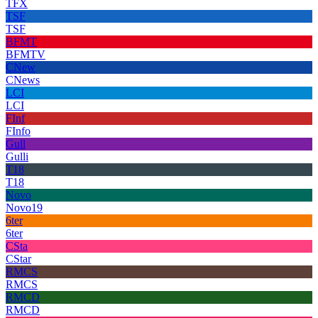
TFX
TSF
TSF
BFMT
BFMTV
CNew
CNews
LCI
LCI
FInf
FInfo
Gull
Gulli
T18
T18
Novo
Novo19
6ter
6ter
CSta
CStar
RMCS
RMCS
RMCD
RMCD