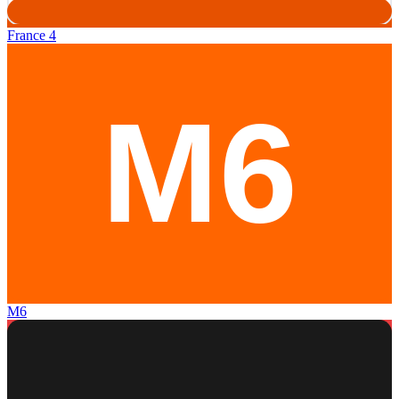
France 4
M6