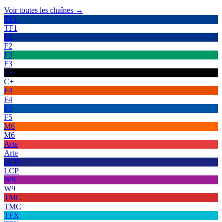
Voir toutes les chaînes →
TF1
TF1
F2
F2
F3
F3
C+
C+
F4
F4
F5
F5
M6
M6
Arte
Arte
LCP
LCP
W9
W9
TMC
TMC
TFX