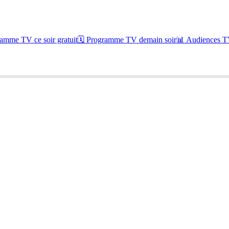
amme TV ce soir gratuit
🗓 Programme TV demain soir
📊 Audiences TV