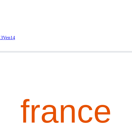
13
Ven
14