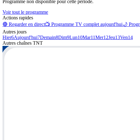
Programme non disponible pour cette période.
Voir tout le programme
Actions rapides
🔴 Regarder en direct
📺 Programme TV complet aujourd'hui
🌙 Progr
Autres jours
Hier
6
Aujourd'hui
7
Demain
8
Dim
9
Lun
10
Mar
11
Mer
12
Jeu
13
Ven
14
Autres chaînes
TNT