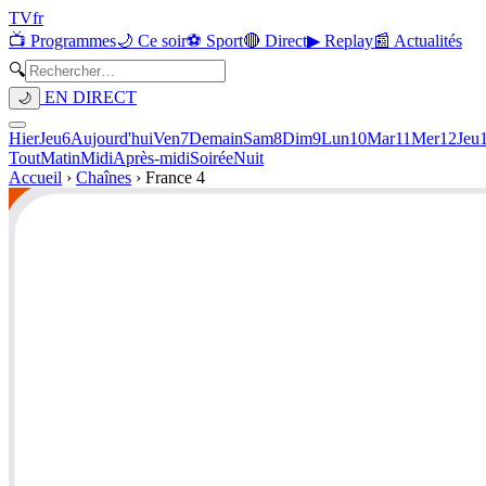
TV
fr
📺 Programmes
🌙 Ce soir
⚽ Sport
🔴 Direct
▶ Replay
📰 Actualités
🔍
EN DIRECT
🌙
Hier
Jeu
6
Aujourd'hui
Ven
7
Demain
Sam
8
Dim
9
Lun
10
Mar
11
Mer
12
Jeu
Tout
Matin
Midi
Après-midi
Soirée
Nuit
Accueil
›
Chaînes
›
France 4