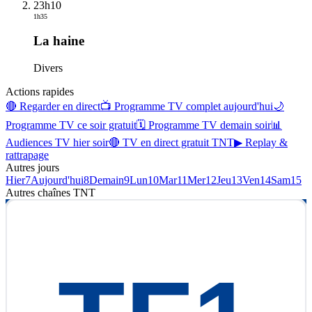
23h10
1h35
La haine
Divers
Actions rapides
🔴 Regarder en direct
📺 Programme TV complet aujourd'hui
🌙
Programme TV ce soir gratuit
🗓 Programme TV demain soir
📊
Audiences TV hier soir
🔴 TV en direct gratuit TNT
▶ Replay &
rattrapage
Autres jours
Hier
7
Aujourd'hui
8
Demain
9
Lun
10
Mar
11
Mer
12
Jeu
13
Ven
14
Sam
15
Autres chaînes
TNT