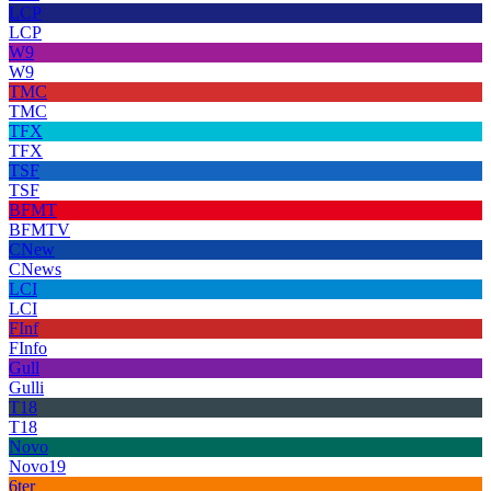
LCP
LCP
W9
W9
TMC
TMC
TFX
TFX
TSF
TSF
BFMT
BFMTV
CNew
CNews
LCI
LCI
FInf
FInfo
Gull
Gulli
T18
T18
Novo
Novo19
6ter