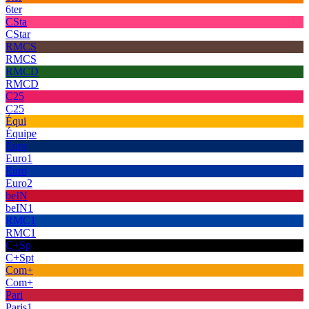
6ter
CSta
CStar
RMCS
RMCS
RMCD
RMCD
C25
C25
Équi
Équipe
Euro
Euro1
Euro
Euro2
beIN
beIN1
RMC1
RMC1
C+Sp
C+Spt
Com+
Com+
Pari
Paris1