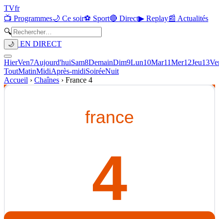
TV
fr
📺 Programmes
🌙 Ce soir
⚽ Sport
🔴 Direct
▶ Replay
📰 Actualités
🔍
EN DIRECT
🌙
Hier
Ven
7
Aujourd'hui
Sam
8
Demain
Dim
9
Lun
10
Mar
11
Mer
12
Jeu
13
Ve
Tout
Matin
Midi
Après-midi
Soirée
Nuit
Accueil
›
Chaînes
›
France 4