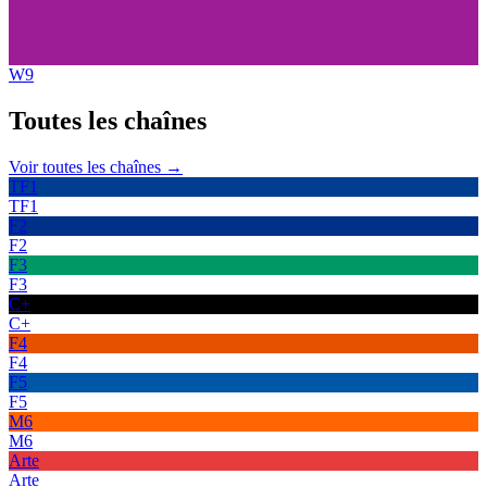
W9
Toutes les
chaînes
Voir toutes les chaînes →
TF1
TF1
F2
F2
F3
F3
C+
C+
F4
F4
F5
F5
M6
M6
Arte
Arte