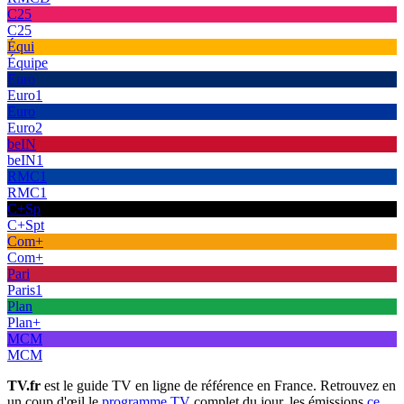
C25
C25
Équi
Équipe
Euro
Euro1
Euro
Euro2
beIN
beIN1
RMC1
RMC1
C+Sp
C+Spt
Com+
Com+
Pari
Paris1
Plan
Plan+
MCM
MCM
TV.fr
est le guide TV en ligne de référence en France. Retrouvez en
un coup d'œil le
programme TV
complet du jour, les émissions
ce