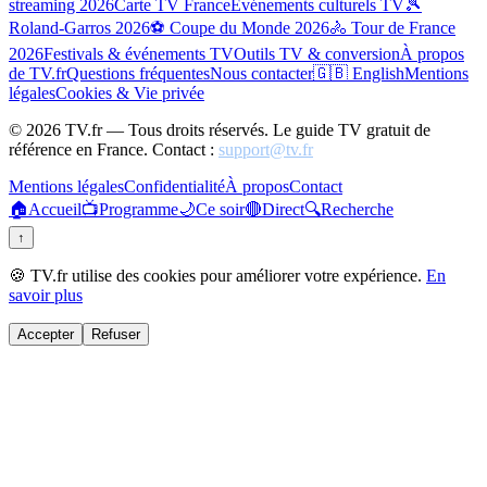
streaming 2026
Carte TV France
Événements culturels TV
🎾
Roland-Garros 2026
⚽ Coupe du Monde 2026
🚴 Tour de France
2026
Festivals & événements TV
Outils TV & conversion
À propos
de TV.fr
Questions fréquentes
Nous contacter
🇬🇧 English
Mentions
légales
Cookies & Vie privée
©
2026
TV.fr — Tous droits réservés. Le guide TV gratuit de
référence en France. Contact :
support@tv.fr
Mentions légales
Confidentialité
À propos
Contact
🏠
Accueil
📺
Programme
🌙
Ce soir
🔴
Direct
🔍
Recherche
↑
🍪 TV.fr utilise des cookies pour améliorer votre expérience.
En
savoir plus
Accepter
Refuser