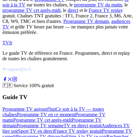
soir à la TV
sur toutes les chaînes, le
programme TV du matin
, le
programme TV cet après-midi
, le
direct
et le
France TV replay
gratuit. Chaînes TNT gratuites : TF1, France 2, France 3, M6, Arte,
C8, W9, TMC et bien d'autres.
Programme TV demain
,
audiences
TV
et grille TV heure par heure — ne manquez plus jamais votre
émission préférée.
TV
fr
Le guide TV de référence en France. Programmes, direct et replay
de toutes les chaînes gratuitement.
✉ support@tv.fr
🇫🇷
Service 100% gratuit
Guide TV
Programme TV aujourd'hui
Ce soir à la TV — toutes
chaînes
Programme TV en ce moment
Programme TV
matin
Programme TV cet après-midi
Programme TV
demain
Programme TV semaine
TV en direct gratuit
Audiences TV
hier soir
Sport TV en direct
France TV replay gratuit
Programme TV
samedi
Programme TV dimanche
Films à la TV ce soir
Rechercher