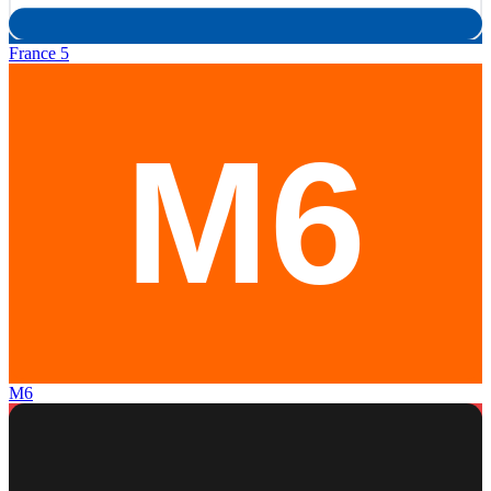
France 5
M6