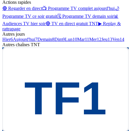
Actions rapides
🔴 Regarder en direct
📺 Programme TV complet aujourd'hui
🌙
Programme TV ce soir gratuit
🗓 Programme TV demain soir
📊
Audiences TV hier soir
🔴 TV en direct gratuit TNT
▶ Replay &
rattrapage
Autres jours
Hier
6
Aujourd'hui
7
Demain
8
Dim
9
Lun
10
Mar
11
Mer
12
Jeu
13
Ven
14
Autres chaînes
TNT