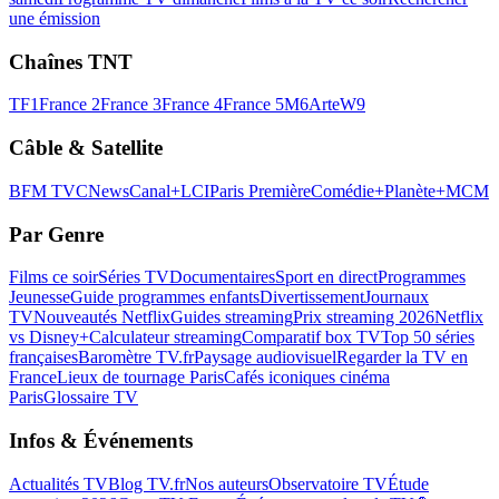
une émission
Chaînes TNT
TF1
France 2
France 3
France 4
France 5
M6
Arte
W9
Câble & Satellite
BFM TV
CNews
Canal+
LCI
Paris Première
Comédie+
Planète+
MCM
Par Genre
Films ce soir
Séries TV
Documentaires
Sport en direct
Programmes
Jeunesse
Guide programmes enfants
Divertissement
Journaux
TV
Nouveautés Netflix
Guides streaming
Prix streaming 2026
Netflix
vs Disney+
Calculateur streaming
Comparatif box TV
Top 50 séries
françaises
Baromètre TV.fr
Paysage audiovisuel
Regarder la TV en
France
Lieux de tournage Paris
Cafés iconiques cinéma
Paris
Glossaire TV
Infos & Événements
Actualités TV
Blog TV.fr
Nos auteurs
Observatoire TV
Étude