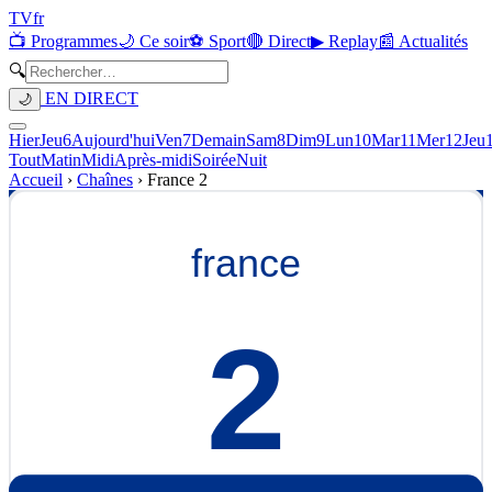
TV
fr
📺 Programmes
🌙 Ce soir
⚽ Sport
🔴 Direct
▶ Replay
📰 Actualités
🔍
EN DIRECT
🌙
Hier
Jeu
6
Aujourd'hui
Ven
7
Demain
Sam
8
Dim
9
Lun
10
Mar
11
Mer
12
Jeu
Tout
Matin
Midi
Après-midi
Soirée
Nuit
Accueil
›
Chaînes
›
France 2