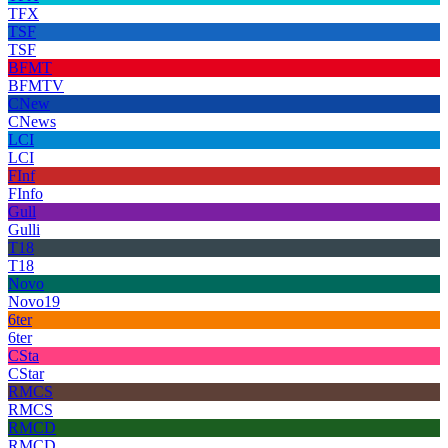
TFX
TSF
TSF
BFMT
BFMTV
CNew
CNews
LCI
LCI
FInf
FInfo
Gull
Gulli
T18
T18
Novo
Novo19
6ter
6ter
CSta
CStar
RMCS
RMCS
RMCD
RMCD