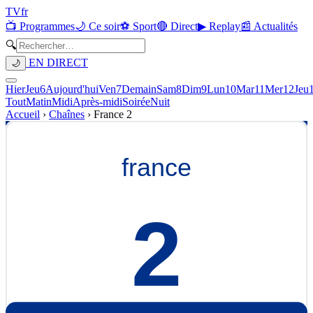
TV
fr
📺 Programmes
🌙 Ce soir
⚽ Sport
🔴 Direct
▶ Replay
📰 Actualités
🔍
EN DIRECT
🌙
Hier
Jeu
6
Aujourd'hui
Ven
7
Demain
Sam
8
Dim
9
Lun
10
Mar
11
Mer
12
Jeu
Tout
Matin
Midi
Après-midi
Soirée
Nuit
Accueil
›
Chaînes
›
France 2