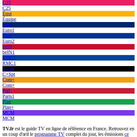
C25
C25
Équi
Équipe
Euro
Euro1
Euro
Euro2
beIN
beIN1
RMC1
RMC1
C+Sp
C+Spt
Com+
Com+
Pari
Paris1
Plan
Plan+
MCM
MCM
TV.fr
est le guide TV en ligne de référence en France. Retrouvez en
un coup d'œil le
programme TV
complet du jour, les émissions
ce