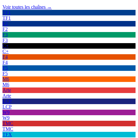
Voir toutes les chaînes →
TF1
TF1
F2
F2
F3
F3
C+
C+
F4
F4
F5
F5
M6
M6
Arte
Arte
LCP
LCP
W9
W9
TMC
TMC
TFX