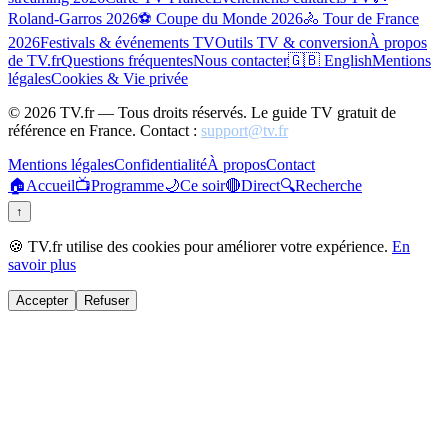
Roland-Garros 2026
⚽ Coupe du Monde 2026
🚴 Tour de France
2026
Festivals & événements TV
Outils TV & conversion
À propos
de TV.fr
Questions fréquentes
Nous contacter
🇬🇧 English
Mentions
légales
Cookies & Vie privée
©
2026
TV.fr — Tous droits réservés. Le guide TV gratuit de
référence en France. Contact :
support@tv.fr
Mentions légales
Confidentialité
À propos
Contact
🏠
Accueil
📺
Programme
🌙
Ce soir
🔴
Direct
🔍
Recherche
↑
🍪 TV.fr utilise des cookies pour améliorer votre expérience.
En
savoir plus
Accepter
Refuser