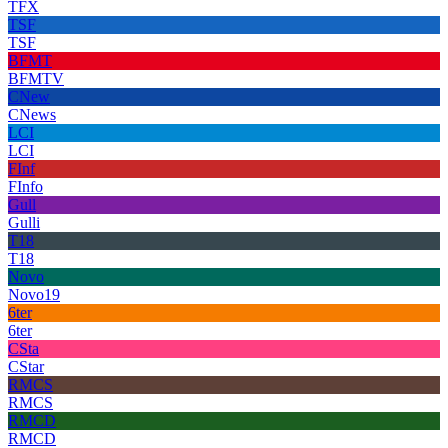
TFX
TSF
TSF
BFMT
BFMTV
CNew
CNews
LCI
LCI
FInf
FInfo
Gull
Gulli
T18
T18
Novo
Novo19
6ter
6ter
CSta
CStar
RMCS
RMCS
RMCD
RMCD