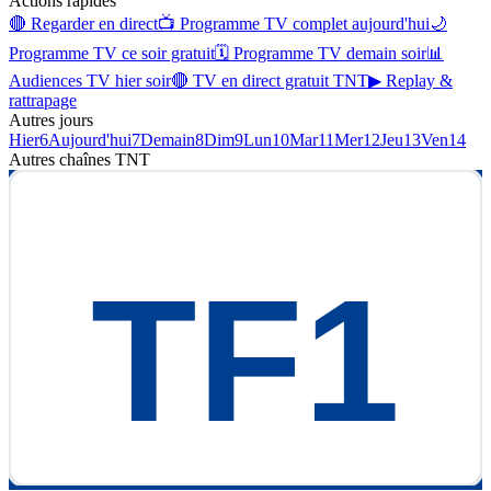
Actions rapides
🔴 Regarder en direct
📺 Programme TV complet aujourd'hui
🌙
Programme TV ce soir gratuit
🗓 Programme TV demain soir
📊
Audiences TV hier soir
🔴 TV en direct gratuit TNT
▶ Replay &
rattrapage
Autres jours
Hier
6
Aujourd'hui
7
Demain
8
Dim
9
Lun
10
Mar
11
Mer
12
Jeu
13
Ven
14
Autres chaînes
TNT