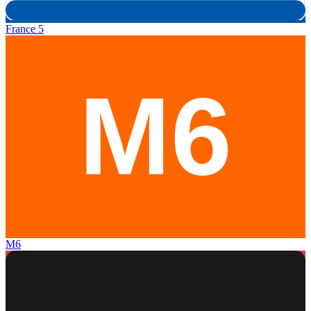
France 5
M6