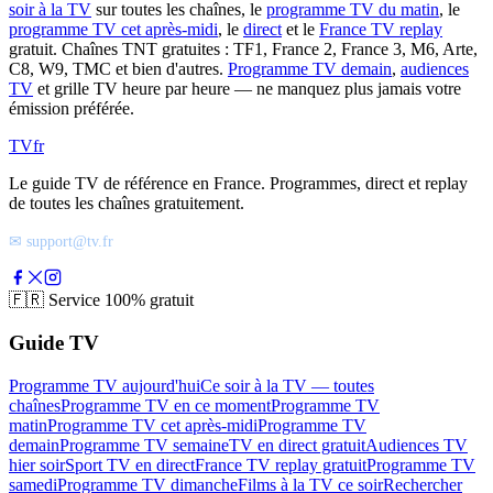
soir à la TV
sur toutes les chaînes, le
programme TV du matin
, le
programme TV cet après-midi
, le
direct
et le
France TV replay
gratuit. Chaînes TNT gratuites : TF1, France 2, France 3, M6, Arte,
C8, W9, TMC et bien d'autres.
Programme TV demain
,
audiences
TV
et grille TV heure par heure — ne manquez plus jamais votre
émission préférée.
TV
fr
Le guide TV de référence en France. Programmes, direct et replay
de toutes les chaînes gratuitement.
✉ support@tv.fr
🇫🇷
Service 100% gratuit
Guide TV
Programme TV aujourd'hui
Ce soir à la TV — toutes
chaînes
Programme TV en ce moment
Programme TV
matin
Programme TV cet après-midi
Programme TV
demain
Programme TV semaine
TV en direct gratuit
Audiences TV
hier soir
Sport TV en direct
France TV replay gratuit
Programme TV
samedi
Programme TV dimanche
Films à la TV ce soir
Rechercher