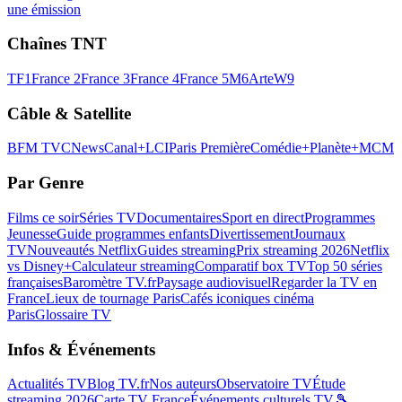
une émission
Chaînes TNT
TF1
France 2
France 3
France 4
France 5
M6
Arte
W9
Câble & Satellite
BFM TV
CNews
Canal+
LCI
Paris Première
Comédie+
Planète+
MCM
Par Genre
Films ce soir
Séries TV
Documentaires
Sport en direct
Programmes
Jeunesse
Guide programmes enfants
Divertissement
Journaux
TV
Nouveautés Netflix
Guides streaming
Prix streaming 2026
Netflix
vs Disney+
Calculateur streaming
Comparatif box TV
Top 50 séries
françaises
Baromètre TV.fr
Paysage audiovisuel
Regarder la TV en
France
Lieux de tournage Paris
Cafés iconiques cinéma
Paris
Glossaire TV
Infos & Événements
Actualités TV
Blog TV.fr
Nos auteurs
Observatoire TV
Étude
streaming 2026
Carte TV France
Événements culturels TV
🎾