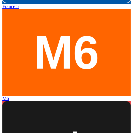
France 5
M6