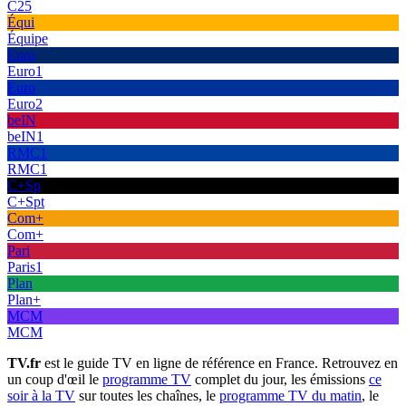
C25
Équi
Équipe
Euro
Euro1
Euro
Euro2
beIN
beIN1
RMC1
RMC1
C+Sp
C+Spt
Com+
Com+
Pari
Paris1
Plan
Plan+
MCM
MCM
TV.fr
est le guide TV en ligne de référence en France. Retrouvez en
un coup d'œil le
programme TV
complet du jour, les émissions
ce
soir à la TV
sur toutes les chaînes, le
programme TV du matin
, le