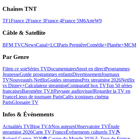
Chaînes TNT
TF1
France 2
France 3
France 4
France 5
M6
Arte
W9
Câble & Satellite
BFM TV
CNews
Canal+
LCI
Paris Première
Comédie+
Planète+
MCM
Par Genre
Films ce soir
Séries TV
Documentaires
Sport en direct
Programmes
Jeunesse
Guide programmes enfants
Divertissement
Journaux
TV
Nouveautés Netflix
Guides streaming
Prix streaming 2026
Netflix
vs Disney+
Calculateur streaming
Comparatif box TV
Top 50 séries
françaises
Baromètre TV.fr
Paysage audiovisuel
Regarder la TV en
France
Lieux de tournage Paris
Cafés iconiques cinéma
Paris
Glossaire TV
Infos & Événements
Actualités TV
Blog TV.fr
Nos auteurs
Observatoire TV
Étude
streaming 2026
Carte TV France
Événements culturels TV
🎾
Roland-Garros 2026
⚽ Coupe du Monde 2026
🚴 Tour de France