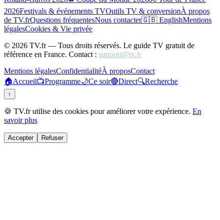
2026
Festivals & événements TV
Outils TV & conversion
À propos
de TV.fr
Questions fréquentes
Nous contacter
🇬🇧 English
Mentions
légales
Cookies & Vie privée
©
2026
TV.fr — Tous droits réservés. Le guide TV gratuit de
référence en France. Contact :
support@tv.fr
Mentions légales
Confidentialité
À propos
Contact
🏠
Accueil
📺
Programme
🌙
Ce soir
🔴
Direct
🔍
Recherche
↑
🍪 TV.fr utilise des cookies pour améliorer votre expérience.
En
savoir plus
Accepter
Refuser