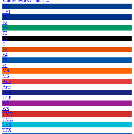
Voir toutes les chaînes →
TF1
TF1
F2
F2
F3
F3
C+
C+
F4
F4
F5
F5
M6
M6
Arte
Arte
LCP
LCP
W9
W9
TMC
TMC
TFX
TFX