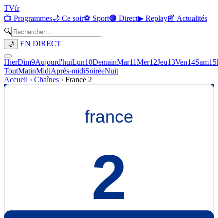
TV
fr
📺 Programmes
🌙 Ce soir
⚽ Sport
🔴 Direct
▶ Replay
📰 Actualités
🔍
EN DIRECT
🌙
Hier
Dim
9
Aujourd'hui
Lun
10
Demain
Mar
11
Mer
12
Jeu
13
Ven
14
Sam
15
Tout
Matin
Midi
Après-midi
Soirée
Nuit
Accueil
›
Chaînes
›
France 2