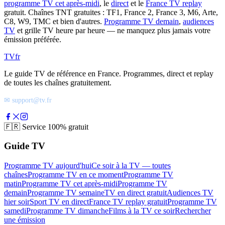
programme TV cet après-midi
, le
direct
et le
France TV replay
gratuit. Chaînes TNT gratuites : TF1, France 2, France 3, M6, Arte,
C8, W9, TMC et bien d'autres.
Programme TV demain
,
audiences
TV
et grille TV heure par heure — ne manquez plus jamais votre
émission préférée.
TV
fr
Le guide TV de référence en France. Programmes, direct et replay
de toutes les chaînes gratuitement.
✉ support@tv.fr
🇫🇷
Service 100% gratuit
Guide TV
Programme TV aujourd'hui
Ce soir à la TV — toutes
chaînes
Programme TV en ce moment
Programme TV
matin
Programme TV cet après-midi
Programme TV
demain
Programme TV semaine
TV en direct gratuit
Audiences TV
hier soir
Sport TV en direct
France TV replay gratuit
Programme TV
samedi
Programme TV dimanche
Films à la TV ce soir
Rechercher
une émission