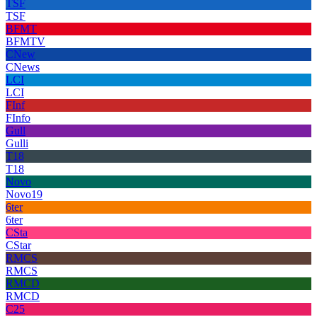
TSF
TSF
BFMT
BFMTV
CNew
CNews
LCI
LCI
FInf
FInfo
Gull
Gulli
T18
T18
Novo
Novo19
6ter
6ter
CSta
CStar
RMCS
RMCS
RMCD
RMCD
C25