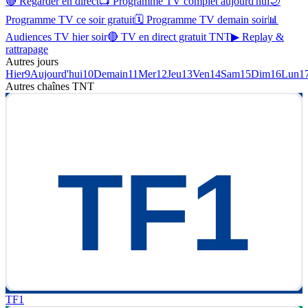
🔴 Regarder en direct
📺 Programme TV complet aujourd'hui
🌙
Programme TV ce soir gratuit
🗓 Programme TV demain soir
📊
Audiences TV hier soir
🔴 TV en direct gratuit TNT
▶ Replay &
rattrapage
Autres jours
Hier
9
Aujourd'hui
10
Demain
11
Mer
12
Jeu
13
Ven
14
Sam
15
Dim
16
Lun
1
Autres chaînes
TNT
TF1