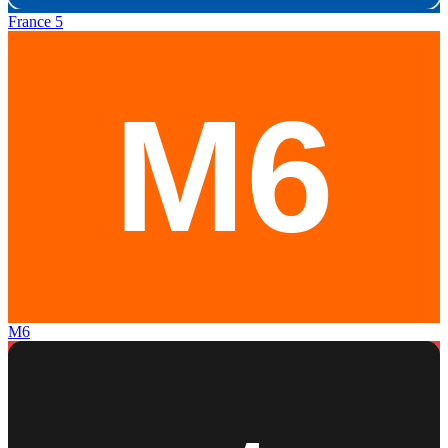
France 5
M6