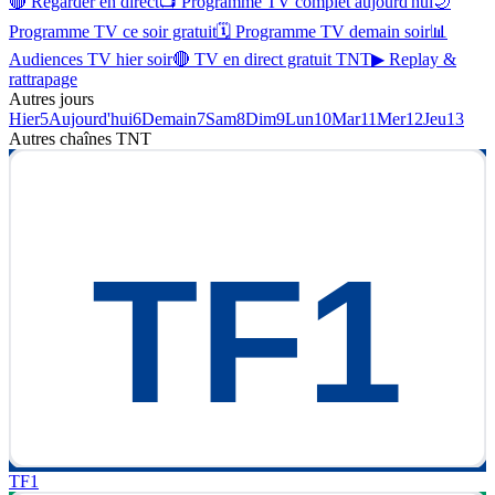
🔴 Regarder en direct
📺 Programme TV complet aujourd'hui
🌙
Programme TV ce soir gratuit
🗓 Programme TV demain soir
📊
Audiences TV hier soir
🔴 TV en direct gratuit TNT
▶ Replay &
rattrapage
Autres jours
Hier
5
Aujourd'hui
6
Demain
7
Sam
8
Dim
9
Lun
10
Mar
11
Mer
12
Jeu
13
Autres chaînes
TNT
TF1