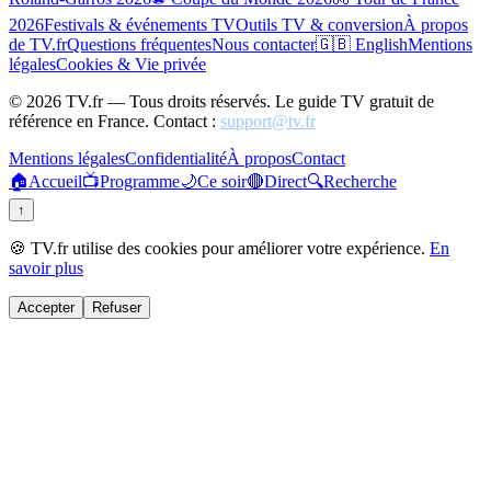
2026
Festivals & événements TV
Outils TV & conversion
À propos
de TV.fr
Questions fréquentes
Nous contacter
🇬🇧 English
Mentions
légales
Cookies & Vie privée
©
2026
TV.fr — Tous droits réservés. Le guide TV gratuit de
référence en France. Contact :
support@tv.fr
Mentions légales
Confidentialité
À propos
Contact
🏠
Accueil
📺
Programme
🌙
Ce soir
🔴
Direct
🔍
Recherche
↑
🍪 TV.fr utilise des cookies pour améliorer votre expérience.
En
savoir plus
Accepter
Refuser