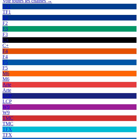
Voir toutes les chaînes →
TF1
TF1
F2
F2
F3
F3
C+
C+
F4
F4
F5
F5
M6
M6
Arte
Arte
LCP
LCP
W9
W9
TMC
TMC
TFX
TFX