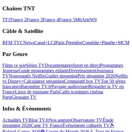
Chaînes TNT
TF1
France 2
France 3
France 4
France 5
M6
Arte
W9
Câble & Satellite
BFM TV
CNews
Canal+
LCI
Paris Première
Comédie+
Planète+
MCM
Par Genre
Films ce soir
Séries TV
Documentaires
Sport en direct
Programmes
Jeunesse
Guide programmes enfants
Divertissement
Journaux
TV
Nouveautés Netflix
Guides streaming
Prix streaming 2026
Netflix
vs Disney+
Calculateur streaming
Comparatif box TV
Top 50 séries
françaises
Baromètre TV.fr
Paysage audiovisuel
Regarder la TV en
France
Lieux de tournage Paris
Cafés iconiques cinéma
Paris
Glossaire TV
Infos & Événements
Actualités TV
Blog TV.fr
Nos auteurs
Observatoire TV
Étude
streaming 2026
Carte TV France
Événements culturels TV
🎾
Roland-Garros 2026
⚽ Coupe du Monde 2026
🚴 Tour de France