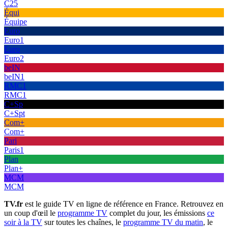
C25
Équi
Équipe
Euro
Euro1
Euro
Euro2
beIN
beIN1
RMC1
RMC1
C+Sp
C+Spt
Com+
Com+
Pari
Paris1
Plan
Plan+
MCM
MCM
TV.fr
est le guide TV en ligne de référence en France. Retrouvez en
un coup d'œil le
programme TV
complet du jour, les émissions
ce
soir à la TV
sur toutes les chaînes, le
programme TV du matin
, le