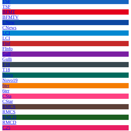
TSF
TSF
BFMT
BFMTV
CNew
CNews
LCI
LCI
FInf
FInfo
Gull
Gulli
T18
T18
Novo
Novo19
6ter
6ter
CSta
CStar
RMCS
RMCS
RMCD
RMCD
C25