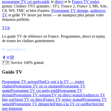
programme TV cet après-midi
, le
direct
et le
France TV replay
gratuit. Chaînes TNT gratuites : TF1, France 2, France 3, M6, Arte,
C8, W9, TMC et bien d'autres.
Programme TV demain
,
audiences
TV
et grille TV heure par heure — ne manquez plus jamais votre
émission préférée.
TV
fr
Le guide TV de référence en France. Programmes, direct et replay
de toutes les chaînes gratuitement.
✉ support@tv.fr
🇫🇷
Service 100% gratuit
Guide TV
Programme TV aujourd'hui
Ce soir à la TV — toutes
chaînes
Programme TV en ce moment
Programme TV
matin
Programme TV cet après-midi
Programme TV
demain
Programme TV semaine
TV en direct gratuit
Audiences TV
hier soir
Sport TV en direct
France TV replay gratuit
Programme TV
samedi
Programme TV dimanche
Films à la TV ce soir
Rechercher
une émission