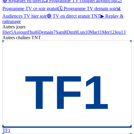
🔴 Regarder en direct
📺 Programme TV complet aujourd'hui
🌙
Programme TV ce soir gratuit
🗓 Programme TV demain soir
📊
Audiences TV hier soir
🔴 TV en direct gratuit TNT
▶ Replay &
rattrapage
Autres jours
Hier
5
Aujourd'hui
6
Demain
7
Sam
8
Dim
9
Lun
10
Mar
11
Mer
12
Jeu
13
Autres chaînes
TNT
TF1