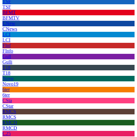
TSF
TSF
BFMT
BFMTV
CNew
CNews
LCI
LCI
FInf
FInfo
Gull
Gulli
T18
T18
Novo
Novo19
6ter
6ter
CSta
CStar
RMCS
RMCS
RMCD
RMCD
C25