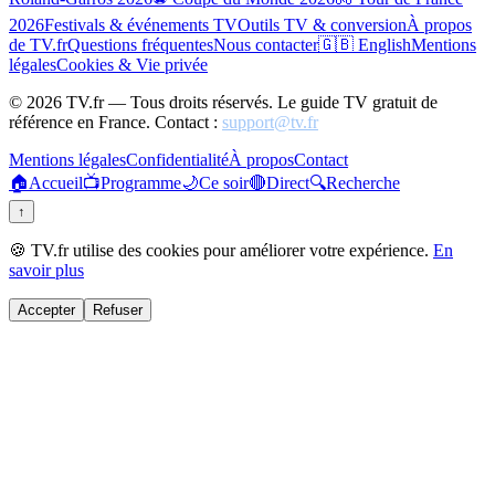
2026
Festivals & événements TV
Outils TV & conversion
À propos
de TV.fr
Questions fréquentes
Nous contacter
🇬🇧 English
Mentions
légales
Cookies & Vie privée
©
2026
TV.fr — Tous droits réservés. Le guide TV gratuit de
référence en France. Contact :
support@tv.fr
Mentions légales
Confidentialité
À propos
Contact
🏠
Accueil
📺
Programme
🌙
Ce soir
🔴
Direct
🔍
Recherche
↑
🍪 TV.fr utilise des cookies pour améliorer votre expérience.
En
savoir plus
Accepter
Refuser