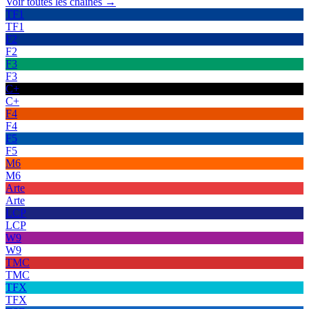
Voir toutes les chaînes →
TF1
TF1
F2
F2
F3
F3
C+
C+
F4
F4
F5
F5
M6
M6
Arte
Arte
LCP
LCP
W9
W9
TMC
TMC
TFX
TFX