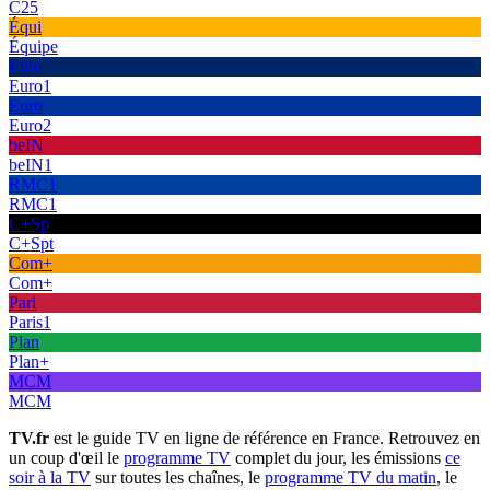
C25
Équi
Équipe
Euro
Euro1
Euro
Euro2
beIN
beIN1
RMC1
RMC1
C+Sp
C+Spt
Com+
Com+
Pari
Paris1
Plan
Plan+
MCM
MCM
TV.fr
est le guide TV en ligne de référence en France. Retrouvez en
un coup d'œil le
programme TV
complet du jour, les émissions
ce
soir à la TV
sur toutes les chaînes, le
programme TV du matin
, le