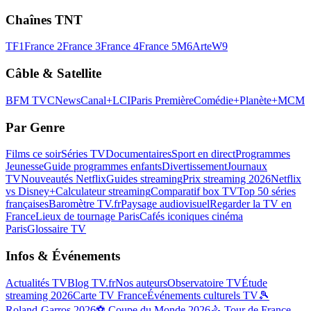
Chaînes TNT
TF1
France 2
France 3
France 4
France 5
M6
Arte
W9
Câble & Satellite
BFM TV
CNews
Canal+
LCI
Paris Première
Comédie+
Planète+
MCM
Par Genre
Films ce soir
Séries TV
Documentaires
Sport en direct
Programmes
Jeunesse
Guide programmes enfants
Divertissement
Journaux
TV
Nouveautés Netflix
Guides streaming
Prix streaming 2026
Netflix
vs Disney+
Calculateur streaming
Comparatif box TV
Top 50 séries
françaises
Baromètre TV.fr
Paysage audiovisuel
Regarder la TV en
France
Lieux de tournage Paris
Cafés iconiques cinéma
Paris
Glossaire TV
Infos & Événements
Actualités TV
Blog TV.fr
Nos auteurs
Observatoire TV
Étude
streaming 2026
Carte TV France
Événements culturels TV
🎾
Roland-Garros 2026
⚽ Coupe du Monde 2026
🚴 Tour de France