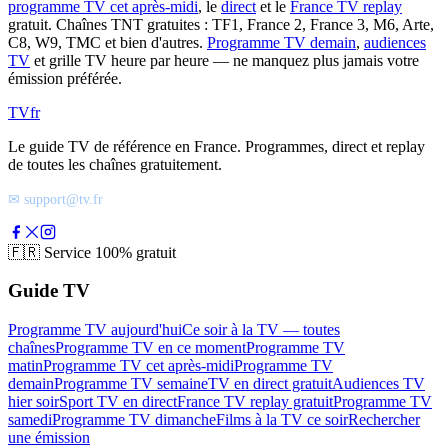
programme TV cet après-midi
, le
direct
et le
France TV replay
gratuit. Chaînes TNT gratuites : TF1, France 2, France 3, M6, Arte,
C8, W9, TMC et bien d'autres.
Programme TV demain
,
audiences
TV
et grille TV heure par heure — ne manquez plus jamais votre
émission préférée.
TV
fr
Le guide TV de référence en France. Programmes, direct et replay
de toutes les chaînes gratuitement.
✉ support@tv.fr
🇫🇷
Service 100% gratuit
Guide TV
Programme TV aujourd'hui
Ce soir à la TV — toutes
chaînes
Programme TV en ce moment
Programme TV
matin
Programme TV cet après-midi
Programme TV
demain
Programme TV semaine
TV en direct gratuit
Audiences TV
hier soir
Sport TV en direct
France TV replay gratuit
Programme TV
samedi
Programme TV dimanche
Films à la TV ce soir
Rechercher
une émission