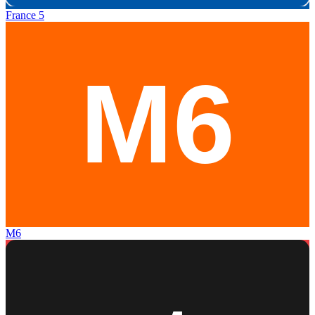
France 5
M6