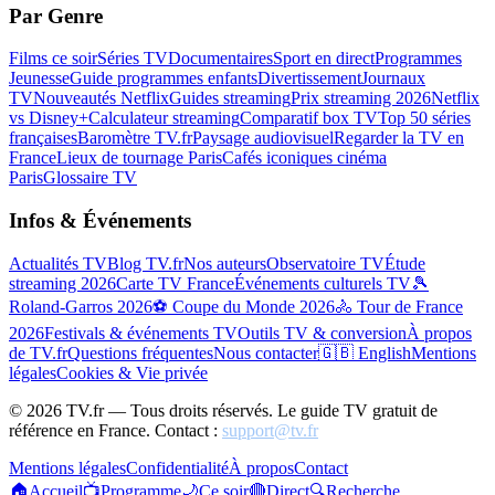
Par Genre
Films ce soir
Séries TV
Documentaires
Sport en direct
Programmes
Jeunesse
Guide programmes enfants
Divertissement
Journaux
TV
Nouveautés Netflix
Guides streaming
Prix streaming 2026
Netflix
vs Disney+
Calculateur streaming
Comparatif box TV
Top 50 séries
françaises
Baromètre TV.fr
Paysage audiovisuel
Regarder la TV en
France
Lieux de tournage Paris
Cafés iconiques cinéma
Paris
Glossaire TV
Infos & Événements
Actualités TV
Blog TV.fr
Nos auteurs
Observatoire TV
Étude
streaming 2026
Carte TV France
Événements culturels TV
🎾
Roland-Garros 2026
⚽ Coupe du Monde 2026
🚴 Tour de France
2026
Festivals & événements TV
Outils TV & conversion
À propos
de TV.fr
Questions fréquentes
Nous contacter
🇬🇧 English
Mentions
légales
Cookies & Vie privée
©
2026
TV.fr — Tous droits réservés. Le guide TV gratuit de
référence en France. Contact :
support@tv.fr
Mentions légales
Confidentialité
À propos
Contact
🏠
Accueil
📺
Programme
🌙
Ce soir
🔴
Direct
🔍
Recherche