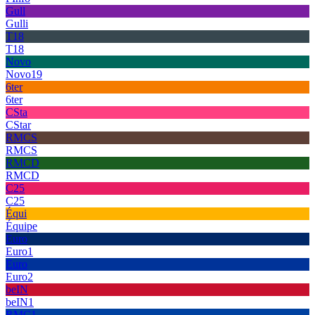
Gull
Gulli
T18
T18
Novo
Novo19
6ter
6ter
CSta
CStar
RMCS
RMCS
RMCD
RMCD
C25
C25
Équi
Équipe
Euro
Euro1
Euro
Euro2
beIN
beIN1
RMC1