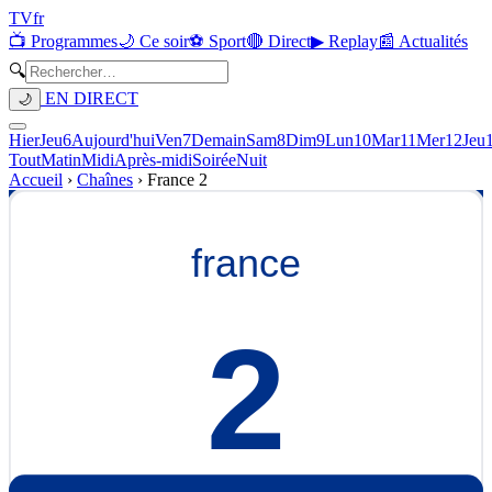
TV
fr
📺 Programmes
🌙 Ce soir
⚽ Sport
🔴 Direct
▶ Replay
📰 Actualités
🔍
EN DIRECT
🌙
Hier
Jeu
6
Aujourd'hui
Ven
7
Demain
Sam
8
Dim
9
Lun
10
Mar
11
Mer
12
Jeu
Tout
Matin
Midi
Après-midi
Soirée
Nuit
Accueil
›
Chaînes
›
France 2