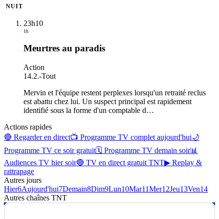
NUIT
23h10
1h
Meurtres au paradis
Action
14.2.
-
Tout
Mervin et l'équipe restent perplexes lorsqu'un retraité reclus
est abattu chez lui. Un suspect principal est rapidement
identifié sous la forme d'un comptable d
…
Actions rapides
🔴 Regarder en direct
📺 Programme TV complet aujourd'hui
🌙
Programme TV ce soir gratuit
🗓 Programme TV demain soir
📊
Audiences TV hier soir
🔴 TV en direct gratuit TNT
▶ Replay &
rattrapage
Autres jours
Hier
6
Aujourd'hui
7
Demain
8
Dim
9
Lun
10
Mar
11
Mer
12
Jeu
13
Ven
14
Autres chaînes
TNT