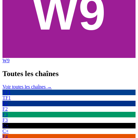
W9
Toutes les
chaînes
Voir toutes les chaînes →
TF1
TF1
F2
F2
F3
F3
C+
C+
F4