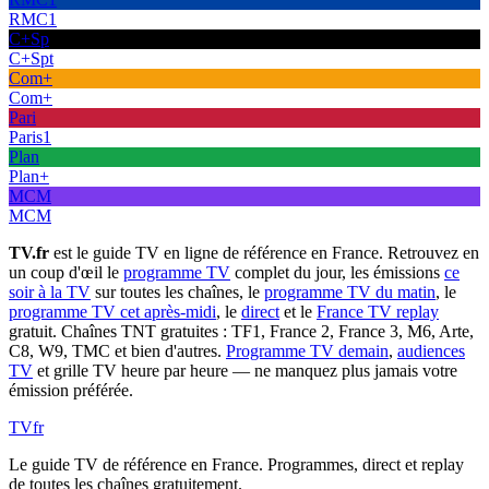
RMC1
C+Sp
C+Spt
Com+
Com+
Pari
Paris1
Plan
Plan+
MCM
MCM
TV.fr
est le guide TV en ligne de référence en France. Retrouvez en
un coup d'œil le
programme TV
complet du jour, les émissions
ce
soir à la TV
sur toutes les chaînes, le
programme TV du matin
, le
programme TV cet après-midi
, le
direct
et le
France TV replay
gratuit. Chaînes TNT gratuites : TF1, France 2, France 3, M6, Arte,
C8, W9, TMC et bien d'autres.
Programme TV demain
,
audiences
TV
et grille TV heure par heure — ne manquez plus jamais votre
émission préférée.
TV
fr
Le guide TV de référence en France. Programmes, direct et replay
de toutes les chaînes gratuitement.