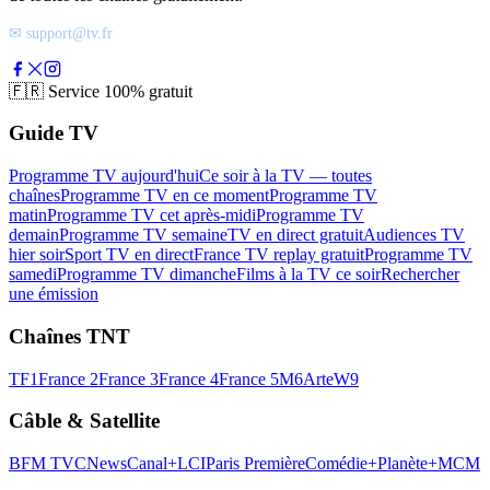
✉ support@tv.fr
🇫🇷
Service 100% gratuit
Guide TV
Programme TV aujourd'hui
Ce soir à la TV — toutes
chaînes
Programme TV en ce moment
Programme TV
matin
Programme TV cet après-midi
Programme TV
demain
Programme TV semaine
TV en direct gratuit
Audiences TV
hier soir
Sport TV en direct
France TV replay gratuit
Programme TV
samedi
Programme TV dimanche
Films à la TV ce soir
Rechercher
une émission
Chaînes TNT
TF1
France 2
France 3
France 4
France 5
M6
Arte
W9
Câble & Satellite
BFM TV
CNews
Canal+
LCI
Paris Première
Comédie+
Planète+
MCM