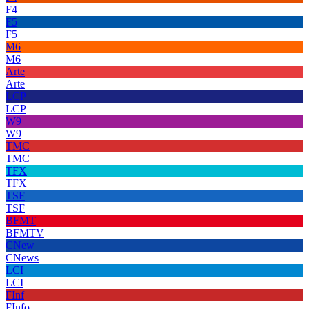
F4
F5
F5
M6
M6
Arte
Arte
LCP
LCP
W9
W9
TMC
TMC
TFX
TFX
TSF
TSF
BFMT
BFMTV
CNew
CNews
LCI
LCI
FInf
FInfo