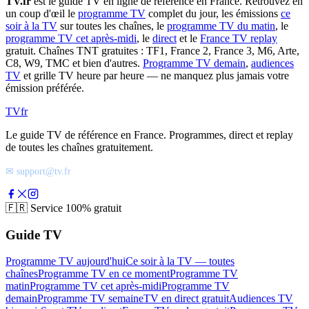
TV.fr
est le guide TV en ligne de référence en France. Retrouvez en
un coup d'œil le
programme TV
complet du jour, les émissions
ce
soir à la TV
sur toutes les chaînes, le
programme TV du matin
, le
programme TV cet après-midi
, le
direct
et le
France TV replay
gratuit. Chaînes TNT gratuites : TF1, France 2, France 3, M6, Arte,
C8, W9, TMC et bien d'autres.
Programme TV demain
,
audiences
TV
et grille TV heure par heure — ne manquez plus jamais votre
émission préférée.
TV
fr
Le guide TV de référence en France. Programmes, direct et replay
de toutes les chaînes gratuitement.
✉ support@tv.fr
🇫🇷
Service 100% gratuit
Guide TV
Programme TV aujourd'hui
Ce soir à la TV — toutes
chaînes
Programme TV en ce moment
Programme TV
matin
Programme TV cet après-midi
Programme TV
demain
Programme TV semaine
TV en direct gratuit
Audiences TV