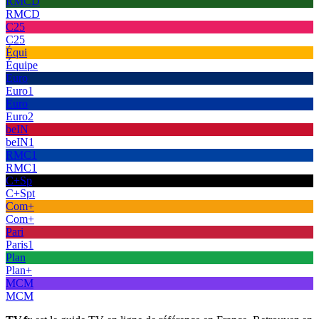
RMCD
RMCD
C25
C25
Équi
Équipe
Euro
Euro1
Euro
Euro2
beIN
beIN1
RMC1
RMC1
C+Sp
C+Spt
Com+
Com+
Pari
Paris1
Plan
Plan+
MCM
MCM