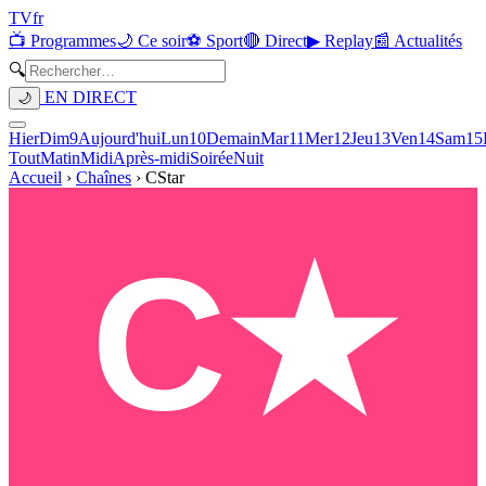
TV
fr
📺 Programmes
🌙 Ce soir
⚽ Sport
🔴 Direct
▶ Replay
📰 Actualités
🔍
EN DIRECT
🌙
Hier
Dim
9
Aujourd'hui
Lun
10
Demain
Mar
11
Mer
12
Jeu
13
Ven
14
Sam
15
Tout
Matin
Midi
Après-midi
Soirée
Nuit
Accueil
›
Chaînes
›
CStar