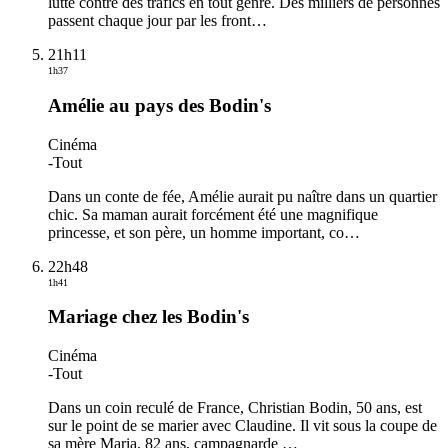
lutte contre des trafics en tout genre. Des milliers de personnes
passent chaque jour par les front
…
21h11
1h37
Amélie au pays des Bodin's
Cinéma
-
Tout
Dans un conte de fée, Amélie aurait pu naître dans un quartier
chic. Sa maman aurait forcément été une magnifique
princesse, et son père, un homme important, co
…
22h48
1h41
Mariage chez les Bodin's
Cinéma
-
Tout
Dans un coin reculé de France, Christian Bodin, 50 ans, est
sur le point de se marier avec Claudine. Il vit sous la coupe de
sa mère Maria, 82 ans, campagnarde
…