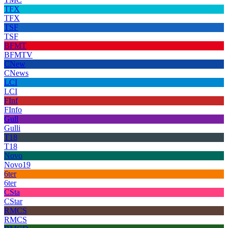
TFX
TFX
TSF
TSF
BFMT
BFMTV
CNew
CNews
LCI
LCI
FInf
FInfo
Gull
Gulli
T18
T18
Novo
Novo19
6ter
6ter
CSta
CStar
RMCS
RMCS