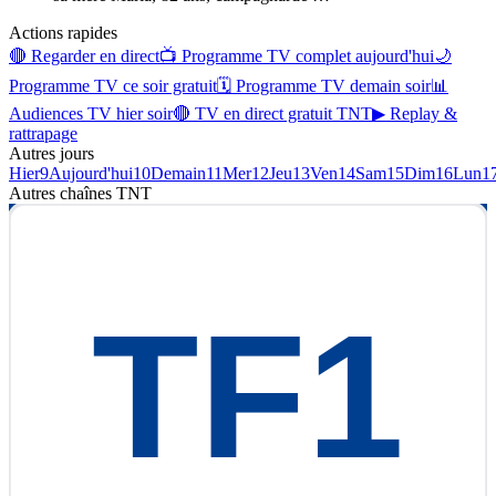
Actions rapides
🔴 Regarder en direct
📺 Programme TV complet aujourd'hui
🌙
Programme TV ce soir gratuit
🗓 Programme TV demain soir
📊
Audiences TV hier soir
🔴 TV en direct gratuit TNT
▶ Replay &
rattrapage
Autres jours
Hier
9
Aujourd'hui
10
Demain
11
Mer
12
Jeu
13
Ven
14
Sam
15
Dim
16
Lun
1
Autres chaînes
TNT