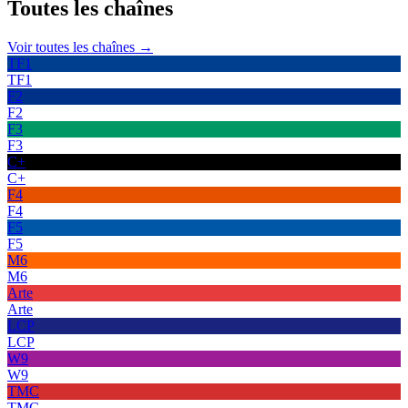
Toutes les
chaînes
Voir toutes les chaînes →
TF1
TF1
F2
F2
F3
F3
C+
C+
F4
F4
F5
F5
M6
M6
Arte
Arte
LCP
LCP
W9
W9
TMC
TMC