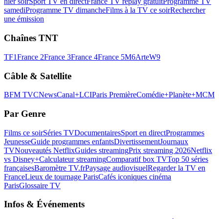
hier soir
Sport TV en direct
France TV replay gratuit
Programme TV
samedi
Programme TV dimanche
Films à la TV ce soir
Rechercher
une émission
Chaînes TNT
TF1
France 2
France 3
France 4
France 5
M6
Arte
W9
Câble & Satellite
BFM TV
CNews
Canal+
LCI
Paris Première
Comédie+
Planète+
MCM
Par Genre
Films ce soir
Séries TV
Documentaires
Sport en direct
Programmes
Jeunesse
Guide programmes enfants
Divertissement
Journaux
TV
Nouveautés Netflix
Guides streaming
Prix streaming 2026
Netflix
vs Disney+
Calculateur streaming
Comparatif box TV
Top 50 séries
françaises
Baromètre TV.fr
Paysage audiovisuel
Regarder la TV en
France
Lieux de tournage Paris
Cafés iconiques cinéma
Paris
Glossaire TV
Infos & Événements