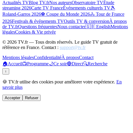
Actualités TV
Blog TV.fr
Nos auteurs
Observatoire TV
Étude
streaming 2026
Carte TV France
Événements culturels TV
🎾
Roland-Garros 2026
⚽ Coupe du Monde 2026
🚴 Tour de France
2026
Festivals & événements TV
Outils TV & conversion
À propos
de TV.fr
Questions fréquentes
Nous contacter
🇬🇧 English
Mentions
légales
Cookies & Vie privée
©
2026
TV.fr — Tous droits réservés. Le guide TV gratuit de
référence en France. Contact :
support@tv.fr
Mentions légales
Confidentialité
À propos
Contact
🏠
Accueil
📺
Programme
🌙
Ce soir
🔴
Direct
🔍
Recherche
↑
🍪 TV.fr utilise des cookies pour améliorer votre expérience.
En
savoir plus
Accepter
Refuser