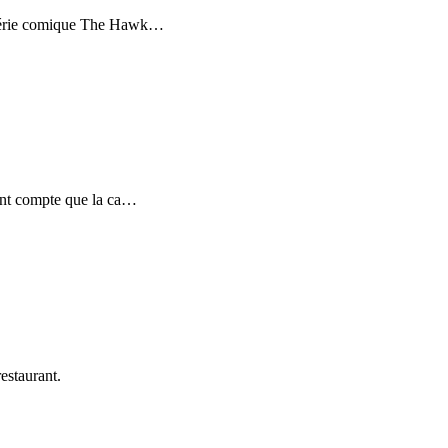
e série comique The Hawk
…
ant compte que la ca
…
estaurant.