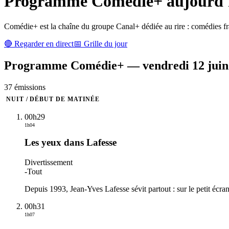
Programme
Comédie+
aujourd'h
Comédie+ est la chaîne du groupe Canal+ dédiée au rire : comédies fran
🔴 Regarder en direct
📅 Grille du jour
Programme
Comédie+
—
vendredi 12 jui
37
émission
s
NUIT / DÉBUT DE MATINÉE
00h29
1h04
Les yeux dans Lafesse
Divertissement
-
Tout
Depuis 1993, Jean-Yves Lafesse sévit partout : sur le petit écr
00h31
1h07