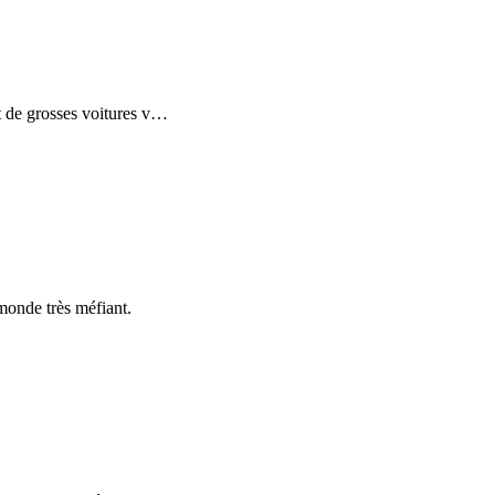
t de grosses voitures v
…
monde très méfiant.