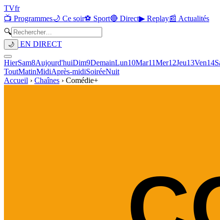
TV
fr
📺 Programmes
🌙 Ce soir
⚽ Sport
🔴 Direct
▶ Replay
📰 Actualités
🔍
EN DIRECT
🌙
Hier
Sam
8
Aujourd'hui
Dim
9
Demain
Lun
10
Mar
11
Mer
12
Jeu
13
Ven
14
S
Tout
Matin
Midi
Après-midi
Soirée
Nuit
Accueil
›
Chaînes
›
Comédie+