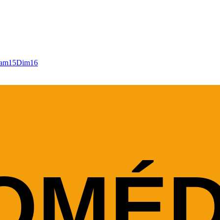
am
15
Dim
16