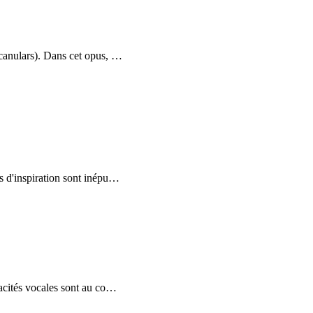
 canulars). Dans cet opus,
…
 d'inspiration sont inépu
…
acités vocales sont au co
…