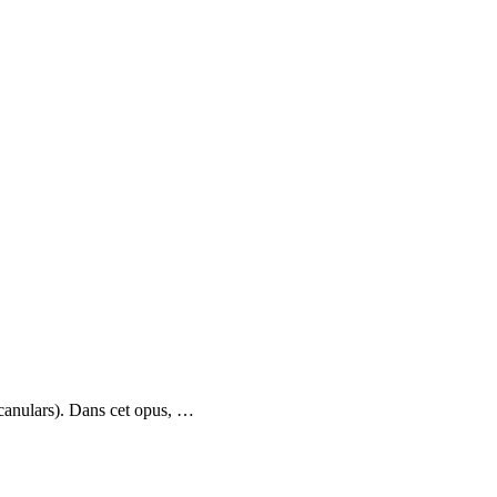
 canulars). Dans cet opus,
…