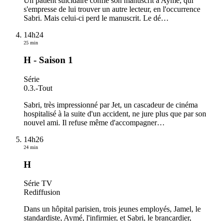
Un patient suicidaire confie son manuscrit à Aymé, qui
s'empresse de lui trouver un autre lecteur, en l'occurrence
Sabri. Mais celui-ci perd le manuscrit. Le dé
…
14h24
25 min
H - Saison 1
Série
0.3.
-
Tout
Sabri, très impressionné par Jet, un cascadeur de cinéma
hospitalisé à la suite d'un accident, ne jure plus que par son
nouvel ami. Il refuse même d'accompagner
…
14h26
24 min
H
Série TV
Rediffusion
Dans un hôpital parisien, trois jeunes employés, Jamel, le
standardiste, Aymé, l'infirmier, et Sabri, le brancardier,