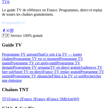
TV
fr
Le guide TV de référence en France. Programmes, direct et replay
de toutes les chaînes gratuitement.
✉ support@tv.fr
🇫🇷
Service 100% gratuit
Guide TV
Programme TV aujourd'hui
Ce soir à la TV — toutes
chaînes
Programme TV en ce moment
Programme TV
matin
Programme TV cet après-midi
Programme TV
demain
Programme TV semaine
TV en direct gratuit
Audiences TV
hier soir
Sport TV en direct
France TV replay gratuit
Programme TV
samedi
Programme TV dimanche
Films à la TV ce soir
Rechercher
une émission
Chaînes TNT
TF1
France 2
France 3
France 4
France 5
M6
Arte
W9