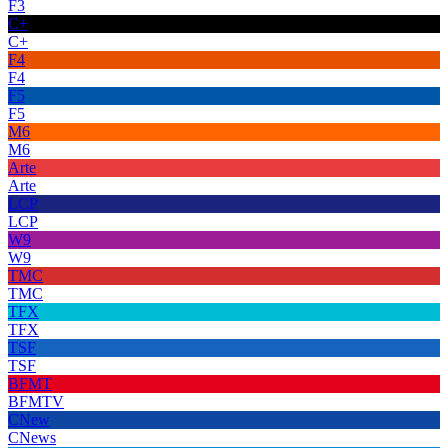
F3
C+
C+
F4
F4
F5
F5
M6
M6
Arte
Arte
LCP
LCP
W9
W9
TMC
TMC
TFX
TFX
TSF
TSF
BFMT
BFMTV
CNew
CNews