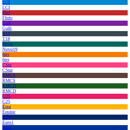
LCI
LCI
FInf
FInfo
Gull
Gulli
T18
T18
Novo
Novo19
6ter
6ter
CSta
CStar
RMCS
RMCS
RMCD
RMCD
C25
C25
Équi
Équipe
Euro
Euro1
Euro