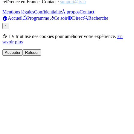
référence en France. Contact :
support@tv.fr
Mentions légales
Confidentialité
À propos
Contact
🏠
Accueil
📺
Programme
🌙
Ce soir
🔴
Direct
🔍
Recherche
↑
🍪 TV.fr utilise des cookies pour améliorer votre expérience.
En
savoir plus
Accepter
Refuser