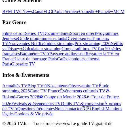
Câble & Satellite
BFM TV
CNews
Canal+
LCI
Paris Première
Comédie+
Planète+
MCM
Par Genre
Films ce soir
Séries TV
Documentaires
Sport en direct
Programmes
Jeunesse
Guide programmes enfants
Divertissement
Journaux
TV
Nouveautés Netflix
Guides streaming
Prix streaming 2026
Netflix
vs Disney+
Calculateur streaming
Comparatif box TV
Top 50 séries
françaises
Baromètre TV.fr
Paysage audiovisuel
Regarder la TV en
France
Lieux de tournage Paris
Cafés iconiques cinéma
Paris
Glossaire TV
Infos & Événements
Actualités TV
Blog TV.fr
Nos auteurs
Observatoire TV
Étude
streaming 2026
Carte TV France
Événements culturels TV
🎾
Roland-Garros 2026
⚽ Coupe du Monde 2026
🚴 Tour de France
2026
Festivals & événements TV
Outils TV & conversion
À propos
de TV.fr
Questions fréquentes
Nous contacter
🇬🇧 English
Mentions
légales
Cookies & Vie privée
©
2026
TV.fr — Tous droits réservés. Le guide TV gratuit de