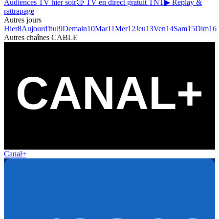
Audiences TV hier soir
🔴 TV en direct gratuit TNT
▶ Replay &
rattrapage
Autres jours
Hier
8
Aujourd'hui
9
Demain
10
Mar
11
Mer
12
Jeu
13
Ven
14
Sam
15
Dim
16
Autres chaînes
CABLE
Canal+