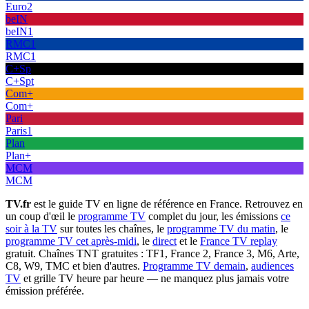
Euro2
beIN
beIN1
RMC1
RMC1
C+Sp
C+Spt
Com+
Com+
Pari
Paris1
Plan
Plan+
MCM
MCM
TV.fr
est le guide TV en ligne de référence en France. Retrouvez en
un coup d'œil le
programme TV
complet du jour, les émissions
ce
soir à la TV
sur toutes les chaînes, le
programme TV du matin
, le
programme TV cet après-midi
, le
direct
et le
France TV replay
gratuit. Chaînes TNT gratuites : TF1, France 2, France 3, M6, Arte,
C8, W9, TMC et bien d'autres.
Programme TV demain
,
audiences
TV
et grille TV heure par heure — ne manquez plus jamais votre
émission préférée.