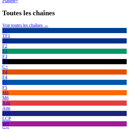
Planète+
Toutes les
chaînes
Voir toutes les chaînes →
TF1
TF1
F2
F2
F3
F3
C+
C+
F4
F4
F5
F5
M6
M6
Arte
Arte
LCP
LCP
W9
W9