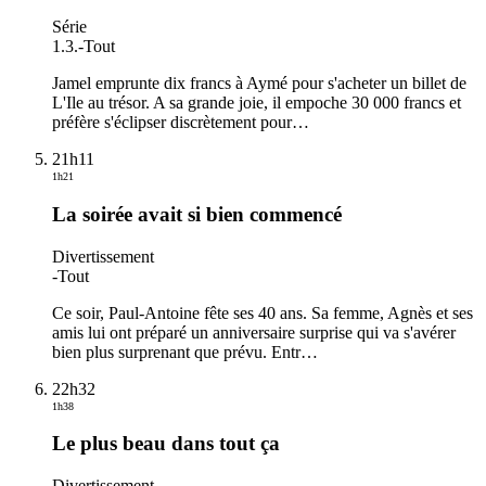
Série
1.3.
-
Tout
Jamel emprunte dix francs à Aymé pour s'acheter un billet de
L'Ile au trésor. A sa grande joie, il empoche 30 000 francs et
préfère s'éclipser discrètement pour
…
21h11
1h21
La soirée avait si bien commencé
Divertissement
-
Tout
Ce soir, Paul-Antoine fête ses 40 ans. Sa femme, Agnès et ses
amis lui ont préparé un anniversaire surprise qui va s'avérer
bien plus surprenant que prévu. Entr
…
22h32
1h38
Le plus beau dans tout ça
Divertissement