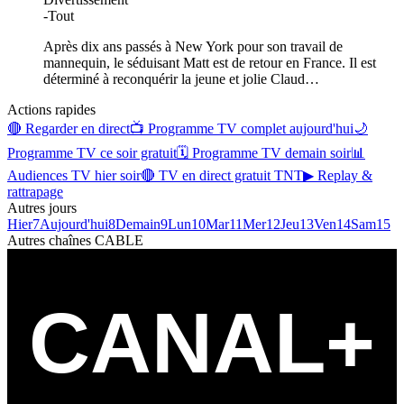
-
Tout
Après dix ans passés à New York pour son travail de
mannequin, le séduisant Matt est de retour en France. Il est
déterminé à reconquérir la jeune et jolie Claud
…
Actions rapides
🔴 Regarder en direct
📺 Programme TV complet aujourd'hui
🌙
Programme TV ce soir gratuit
🗓 Programme TV demain soir
📊
Audiences TV hier soir
🔴 TV en direct gratuit TNT
▶ Replay &
rattrapage
Autres jours
Hier
7
Aujourd'hui
8
Demain
9
Lun
10
Mar
11
Mer
12
Jeu
13
Ven
14
Sam
15
Autres chaînes
CABLE