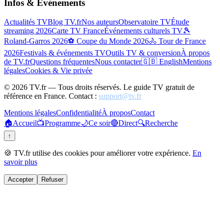
Infos & Événements
Actualités TV
Blog TV.fr
Nos auteurs
Observatoire TV
Étude
streaming 2026
Carte TV France
Événements culturels TV
🎾
Roland-Garros 2026
⚽ Coupe du Monde 2026
🚴 Tour de France
2026
Festivals & événements TV
Outils TV & conversion
À propos
de TV.fr
Questions fréquentes
Nous contacter
🇬🇧 English
Mentions
légales
Cookies & Vie privée
©
2026
TV.fr — Tous droits réservés. Le guide TV gratuit de
référence en France. Contact :
support@tv.fr
Mentions légales
Confidentialité
À propos
Contact
🏠
Accueil
📺
Programme
🌙
Ce soir
🔴
Direct
🔍
Recherche
↑
🍪 TV.fr utilise des cookies pour améliorer votre expérience.
En
savoir plus
Accepter
Refuser