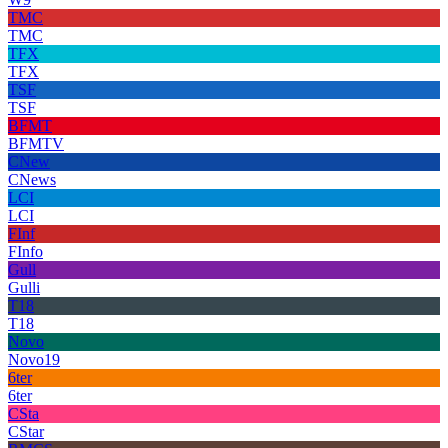
TMC
TMC
TFX
TFX
TSF
TSF
BFMT
BFMTV
CNew
CNews
LCI
LCI
FInf
FInfo
Gull
Gulli
T18
T18
Novo
Novo19
6ter
6ter
CSta
CStar