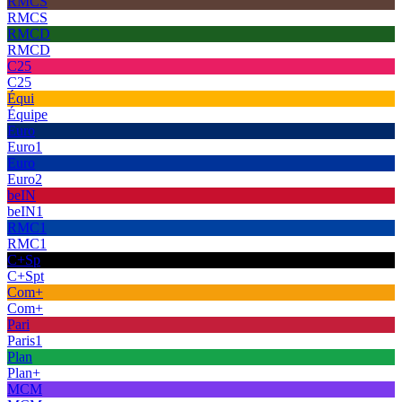
RMCS
RMCS
RMCD
RMCD
C25
C25
Équi
Équipe
Euro
Euro1
Euro
Euro2
beIN
beIN1
RMC1
RMC1
C+Sp
C+Spt
Com+
Com+
Pari
Paris1
Plan
Plan+
MCM