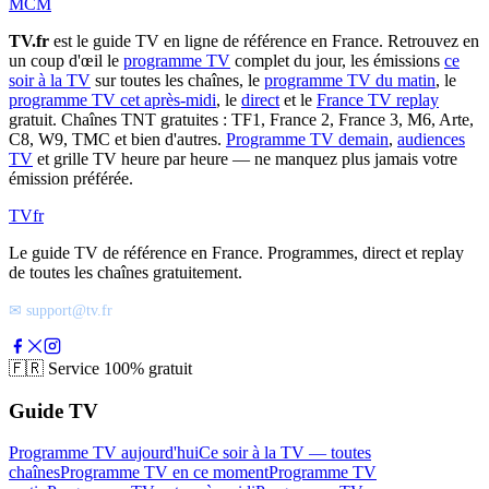
MCM
TV.fr
est le guide TV en ligne de référence en France. Retrouvez en
un coup d'œil le
programme TV
complet du jour, les émissions
ce
soir à la TV
sur toutes les chaînes, le
programme TV du matin
, le
programme TV cet après-midi
, le
direct
et le
France TV replay
gratuit. Chaînes TNT gratuites : TF1, France 2, France 3, M6, Arte,
C8, W9, TMC et bien d'autres.
Programme TV demain
,
audiences
TV
et grille TV heure par heure — ne manquez plus jamais votre
émission préférée.
TV
fr
Le guide TV de référence en France. Programmes, direct et replay
de toutes les chaînes gratuitement.
✉ support@tv.fr
🇫🇷
Service 100% gratuit
Guide TV
Programme TV aujourd'hui
Ce soir à la TV — toutes
chaînes
Programme TV en ce moment
Programme TV