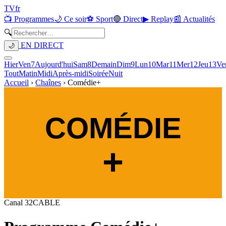
TV
fr
📺 Programmes
🌙 Ce soir
⚽ Sport
🔴 Direct
▶ Replay
📰 Actualités
🔍
EN DIRECT
🌙
Hier
Ven
7
Aujourd'hui
Sam
8
Demain
Dim
9
Lun
10
Mar
11
Mer
12
Jeu
13
Ve
Tout
Matin
Midi
Après-midi
Soirée
Nuit
Accueil
›
Chaînes
›
Comédie+
Canal
32
CABLE