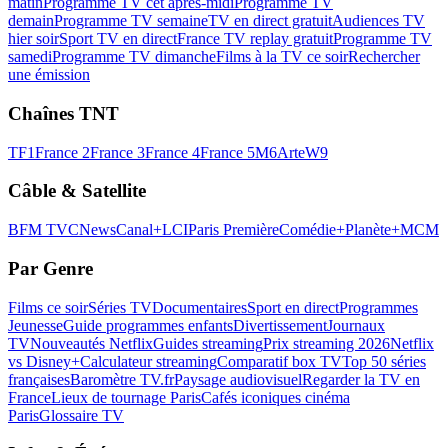
matin
Programme TV cet après-midi
Programme TV
demain
Programme TV semaine
TV en direct gratuit
Audiences TV
hier soir
Sport TV en direct
France TV replay gratuit
Programme TV
samedi
Programme TV dimanche
Films à la TV ce soir
Rechercher
une émission
Chaînes TNT
TF1
France 2
France 3
France 4
France 5
M6
Arte
W9
Câble & Satellite
BFM TV
CNews
Canal+
LCI
Paris Première
Comédie+
Planète+
MCM
Par Genre
Films ce soir
Séries TV
Documentaires
Sport en direct
Programmes
Jeunesse
Guide programmes enfants
Divertissement
Journaux
TV
Nouveautés Netflix
Guides streaming
Prix streaming 2026
Netflix
vs Disney+
Calculateur streaming
Comparatif box TV
Top 50 séries
françaises
Baromètre TV.fr
Paysage audiovisuel
Regarder la TV en
France
Lieux de tournage Paris
Cafés iconiques cinéma
Paris
Glossaire TV