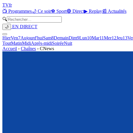
TV
fr
📺 Programmes
🌙 Ce soir
⚽ Sport
🔴 Direct
▶ Replay
📰 Actualités
🔍
EN DIRECT
🌙
Hier
Ven
7
Aujourd'hui
Sam
8
Demain
Dim
9
Lun
10
Mar
11
Mer
12
Jeu
13
Ve
Tout
Matin
Midi
Après-midi
Soirée
Nuit
Accueil
›
Chaînes
›
CNews