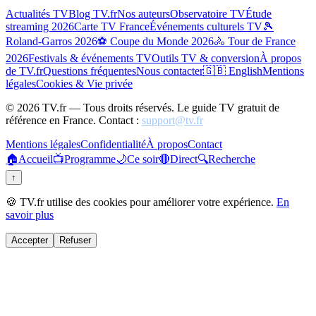
Actualités TV
Blog TV.fr
Nos auteurs
Observatoire TV
Étude
streaming 2026
Carte TV France
Événements culturels TV
🎾
Roland-Garros 2026
⚽ Coupe du Monde 2026
🚴 Tour de France
2026
Festivals & événements TV
Outils TV & conversion
À propos
de TV.fr
Questions fréquentes
Nous contacter
🇬🇧 English
Mentions
légales
Cookies & Vie privée
©
2026
TV.fr — Tous droits réservés. Le guide TV gratuit de
référence en France. Contact :
support@tv.fr
Mentions légales
Confidentialité
À propos
Contact
🏠
Accueil
📺
Programme
🌙
Ce soir
🔴
Direct
🔍
Recherche
↑
🍪 TV.fr utilise des cookies pour améliorer votre expérience.
En
savoir plus
Accepter
Refuser