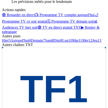
Les prévisions météo pour le lendemain
Actions rapides
🔴 Regarder en direct
📺 Programme TV complet aujourd'hui
🌙
Programme TV ce soir gratuit
🗓 Programme TV demain soir
📊
Audiences TV hier soir
🔴 TV en direct gratuit TNT
▶ Replay &
rattrapage
Autres jours
Hier
5
Aujourd'hui
6
Demain
7
Sam
8
Dim
9
Lun
10
Mar
11
Mer
12
Jeu
13
Autres chaînes
TNT