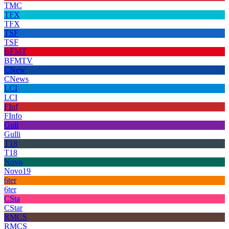
TMC
TFX
TFX
TSF
TSF
BFMT
BFMTV
CNew
CNews
LCI
LCI
FInf
FInfo
Gull
Gulli
T18
T18
Novo
Novo19
6ter
6ter
CSta
CStar
RMCS
RMCS