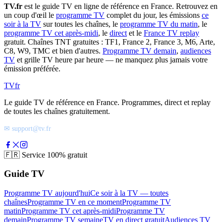
TV.fr
est le guide TV en ligne de référence en France. Retrouvez en
un coup d'œil le
programme TV
complet du jour, les émissions
ce
soir à la TV
sur toutes les chaînes, le
programme TV du matin
, le
programme TV cet après-midi
, le
direct
et le
France TV replay
gratuit. Chaînes TNT gratuites : TF1, France 2, France 3, M6, Arte,
C8, W9, TMC et bien d'autres.
Programme TV demain
,
audiences
TV
et grille TV heure par heure — ne manquez plus jamais votre
émission préférée.
TV
fr
Le guide TV de référence en France. Programmes, direct et replay
de toutes les chaînes gratuitement.
✉ support@tv.fr
🇫🇷
Service 100% gratuit
Guide TV
Programme TV aujourd'hui
Ce soir à la TV — toutes
chaînes
Programme TV en ce moment
Programme TV
matin
Programme TV cet après-midi
Programme TV
demain
Programme TV semaine
TV en direct gratuit
Audiences TV