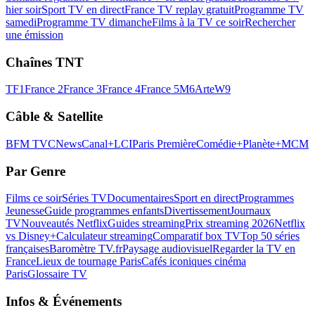
hier soir
Sport TV en direct
France TV replay gratuit
Programme TV
samedi
Programme TV dimanche
Films à la TV ce soir
Rechercher
une émission
Chaînes TNT
TF1
France 2
France 3
France 4
France 5
M6
Arte
W9
Câble & Satellite
BFM TV
CNews
Canal+
LCI
Paris Première
Comédie+
Planète+
MCM
Par Genre
Films ce soir
Séries TV
Documentaires
Sport en direct
Programmes
Jeunesse
Guide programmes enfants
Divertissement
Journaux
TV
Nouveautés Netflix
Guides streaming
Prix streaming 2026
Netflix
vs Disney+
Calculateur streaming
Comparatif box TV
Top 50 séries
françaises
Baromètre TV.fr
Paysage audiovisuel
Regarder la TV en
France
Lieux de tournage Paris
Cafés iconiques cinéma
Paris
Glossaire TV
Infos & Événements