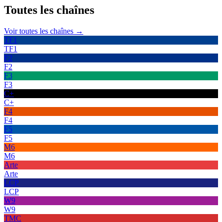
Toutes les
chaînes
Voir toutes les chaînes →
TF1
TF1
F2
F2
F3
F3
C+
C+
F4
F4
F5
F5
M6
M6
Arte
Arte
LCP
LCP
W9
W9
TMC