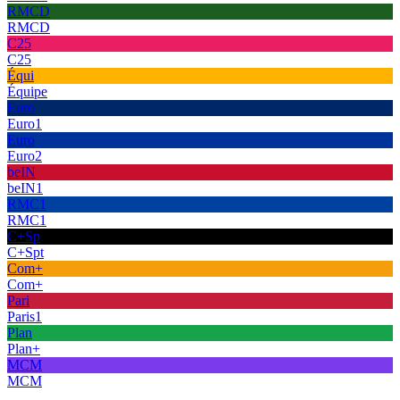
RMCD
RMCD
C25
C25
Équi
Équipe
Euro
Euro1
Euro
Euro2
beIN
beIN1
RMC1
RMC1
C+Sp
C+Spt
Com+
Com+
Pari
Paris1
Plan
Plan+
MCM
MCM