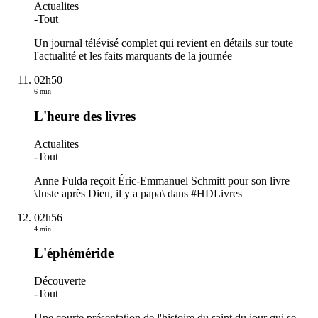
Actualites
-
Tout
Un journal télévisé complet qui revient en détails sur toute
l'actualité et les faits marquants de la journée
02h50
6 min
L'heure des livres
Actualites
-
Tout
Anne Fulda reçoit Éric-Emmanuel Schmitt pour son livre
\Juste après Dieu, il y a papa\ dans #HDLivres
02h56
4 min
L'éphéméride
Découverte
-
Tout
Une courte présentation de l'histoire du saint du jour qui se