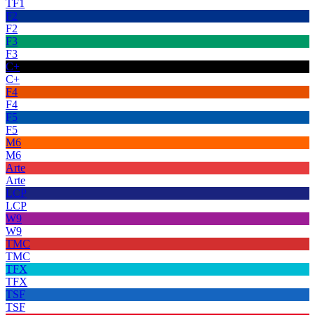
TF1
F2
F2
F3
F3
C+
C+
F4
F4
F5
F5
M6
M6
Arte
Arte
LCP
LCP
W9
W9
TMC
TMC
TFX
TFX
TSF
TSF