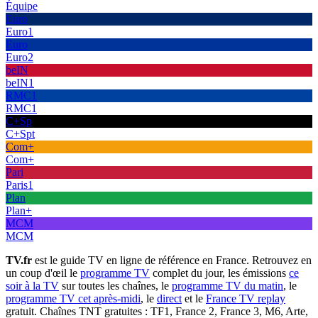
Équipe
Euro
Euro1
Euro
Euro2
beIN
beIN1
RMC1
RMC1
C+Sp
C+Spt
Com+
Com+
Pari
Paris1
Plan
Plan+
MCM
MCM
TV.fr
est le guide TV en ligne de référence en France. Retrouvez en
un coup d'œil le
programme TV
complet du jour, les émissions
ce
soir à la TV
sur toutes les chaînes, le
programme TV du matin
, le
programme TV cet après-midi
, le
direct
et le
France TV replay
gratuit. Chaînes TNT gratuites : TF1, France 2, France 3, M6, Arte,