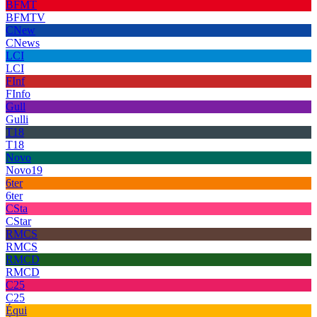
BFMT
BFMTV
CNew
CNews
LCI
LCI
FInf
FInfo
Gull
Gulli
T18
T18
Novo
Novo19
6ter
6ter
CSta
CStar
RMCS
RMCS
RMCD
RMCD
C25
C25
Équi