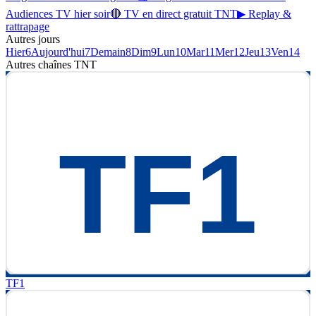
Audiences TV hier soir
🔴 TV en direct gratuit TNT
▶ Replay &
rattrapage
Autres jours
Hier
6
Aujourd'hui
7
Demain
8
Dim
9
Lun
10
Mar
11
Mer
12
Jeu
13
Ven
14
Autres chaînes
TNT
TF1