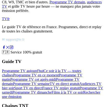
C8, W9, TMC et bien d'autres.
Programme TV demain
,
audiences
TV
et grille TV heure par heure — ne manquez plus jamais votre
émission préférée.
TV
fr
Le guide TV de référence en France. Programmes, direct et replay
de toutes les chaînes gratuitement.
✉ support@tv.fr
🇫🇷
Service 100% gratuit
Guide TV
Programme TV aujourd'hui
Ce soir à la TV — toutes
chaînes
Programme TV en ce moment
Programme TV
matin
Programme TV cet après-midi
Programme TV
demain
Programme TV semaine
TV en direct gratuit
Audiences TV
hier soir
Sport TV en direct
France TV replay gratuit
Programme TV
samedi
Programme TV dimanche
Films à la TV ce soir
Rechercher
une émission
Chaînes TNT