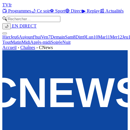
TV
fr
📺 Programmes
🌙 Ce soir
⚽ Sport
🔴 Direct
▶ Replay
📰 Actualités
🔍
EN DIRECT
🌙
Hier
Jeu
6
Aujourd'hui
Ven
7
Demain
Sam
8
Dim
9
Lun
10
Mar
11
Mer
12
Jeu
Tout
Matin
Midi
Après-midi
Soirée
Nuit
Accueil
›
Chaînes
›
CNews