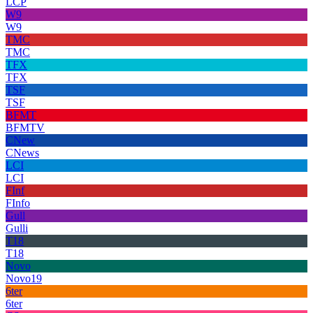
LCP
W9
W9
TMC
TMC
TFX
TFX
TSF
TSF
BFMT
BFMTV
CNew
CNews
LCI
LCI
FInf
FInfo
Gull
Gulli
T18
T18
Novo
Novo19
6ter
6ter