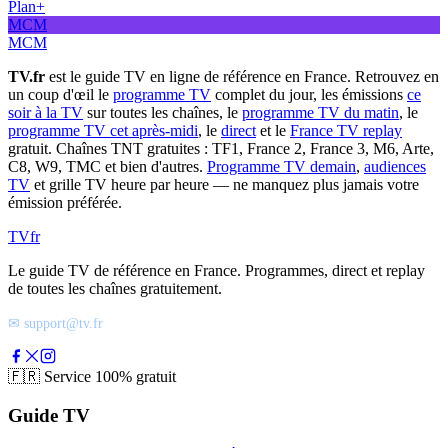
Plan+
MCM
MCM
TV.fr
est le guide TV en ligne de référence en France. Retrouvez en
un coup d'œil le
programme TV
complet du jour, les émissions
ce
soir à la TV
sur toutes les chaînes, le
programme TV du matin
, le
programme TV cet après-midi
, le
direct
et le
France TV replay
gratuit. Chaînes TNT gratuites : TF1, France 2, France 3, M6, Arte,
C8, W9, TMC et bien d'autres.
Programme TV demain
,
audiences
TV
et grille TV heure par heure — ne manquez plus jamais votre
émission préférée.
TV
fr
Le guide TV de référence en France. Programmes, direct et replay
de toutes les chaînes gratuitement.
✉ support@tv.fr
🇫🇷
Service 100% gratuit
Guide TV