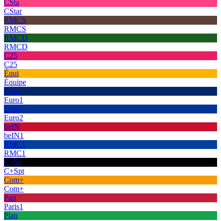
CSta
CStar
RMCS
RMCS
RMCD
RMCD
C25
C25
Équi
Équipe
Euro
Euro1
Euro
Euro2
beIN
beIN1
RMC1
RMC1
C+Sp
C+Spt
Com+
Com+
Pari
Paris1
Plan