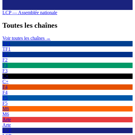
LCP — Assemblée nationale
Toutes les
chaînes
Voir toutes les chaînes →
TF1
TF1
F2
F2
F3
F3
C+
C+
F4
F4
F5
F5
M6
M6
Arte
Arte
LCP