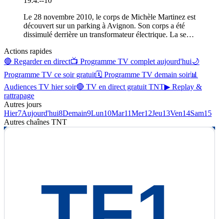
19.4.
-
-10
Le 28 novembre 2010, le corps de Michèle Martinez est
découvert sur un parking à Avignon. Son corps a été
dissimulé derrière un transformateur électrique. La se
…
Actions rapides
🔴 Regarder en direct
📺 Programme TV complet aujourd'hui
🌙
Programme TV ce soir gratuit
🗓 Programme TV demain soir
📊
Audiences TV hier soir
🔴 TV en direct gratuit TNT
▶ Replay &
rattrapage
Autres jours
Hier
7
Aujourd'hui
8
Demain
9
Lun
10
Mar
11
Mer
12
Jeu
13
Ven
14
Sam
15
Autres chaînes
TNT