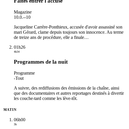
Faites entrer l'accusé
Magazine
10.0.
-
-10
Jacqueline Carrère-Ponthieux, accusée d'avoir assassiné son
mari Gérard, clame depuis toujours son innocence. Au terme
de treize ans de procédure, elle a finale
…
01h26
4h34
Programmes de la nuit
Programme
-
Tout
A suivre, des rediffusions des émissions de la chaîne, ainsi
que des documentaires et autres reportages destinés à divertir
les couche-tard comme les lève-tôt.
MATIN
06h00
3h