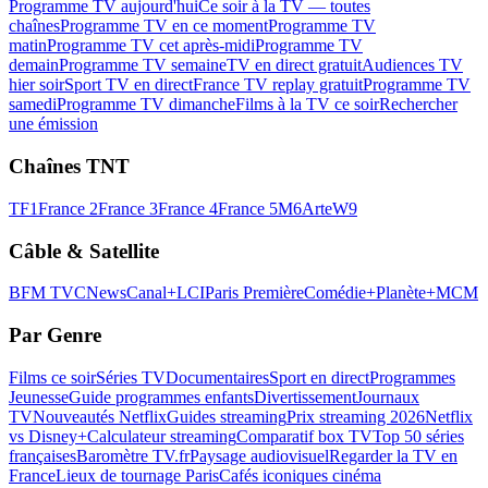
Programme TV aujourd'hui
Ce soir à la TV — toutes
chaînes
Programme TV en ce moment
Programme TV
matin
Programme TV cet après-midi
Programme TV
demain
Programme TV semaine
TV en direct gratuit
Audiences TV
hier soir
Sport TV en direct
France TV replay gratuit
Programme TV
samedi
Programme TV dimanche
Films à la TV ce soir
Rechercher
une émission
Chaînes TNT
TF1
France 2
France 3
France 4
France 5
M6
Arte
W9
Câble & Satellite
BFM TV
CNews
Canal+
LCI
Paris Première
Comédie+
Planète+
MCM
Par Genre
Films ce soir
Séries TV
Documentaires
Sport en direct
Programmes
Jeunesse
Guide programmes enfants
Divertissement
Journaux
TV
Nouveautés Netflix
Guides streaming
Prix streaming 2026
Netflix
vs Disney+
Calculateur streaming
Comparatif box TV
Top 50 séries
françaises
Baromètre TV.fr
Paysage audiovisuel
Regarder la TV en
France
Lieux de tournage Paris
Cafés iconiques cinéma