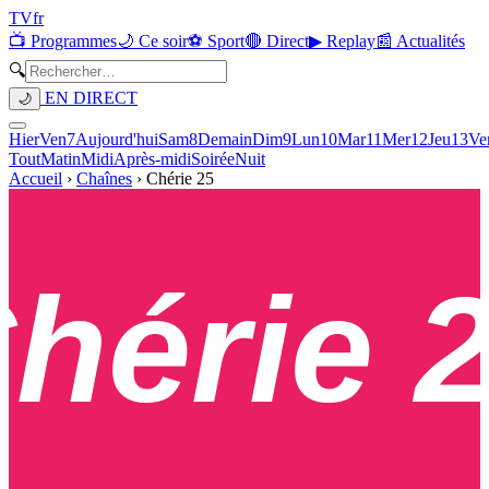
TV
fr
📺 Programmes
🌙 Ce soir
⚽ Sport
🔴 Direct
▶ Replay
📰 Actualités
🔍
EN DIRECT
🌙
Hier
Ven
7
Aujourd'hui
Sam
8
Demain
Dim
9
Lun
10
Mar
11
Mer
12
Jeu
13
Ve
Tout
Matin
Midi
Après-midi
Soirée
Nuit
Accueil
›
Chaînes
›
Chérie 25