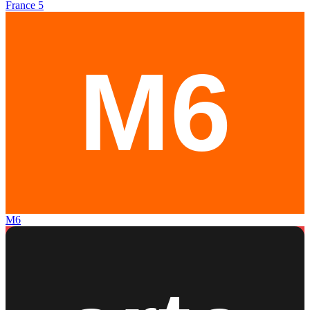
France 5
M6