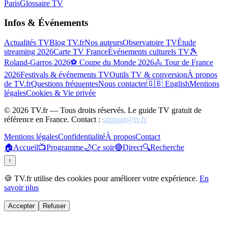
Paris
Glossaire TV
Infos & Événements
Actualités TV
Blog TV.fr
Nos auteurs
Observatoire TV
Étude
streaming 2026
Carte TV France
Événements culturels TV
🎾
Roland-Garros 2026
⚽ Coupe du Monde 2026
🚴 Tour de France
2026
Festivals & événements TV
Outils TV & conversion
À propos
de TV.fr
Questions fréquentes
Nous contacter
🇬🇧 English
Mentions
légales
Cookies & Vie privée
©
2026
TV.fr — Tous droits réservés. Le guide TV gratuit de
référence en France. Contact :
support@tv.fr
Mentions légales
Confidentialité
À propos
Contact
🏠
Accueil
📺
Programme
🌙
Ce soir
🔴
Direct
🔍
Recherche
↑
🍪 TV.fr utilise des cookies pour améliorer votre expérience.
En
savoir plus
Accepter
Refuser