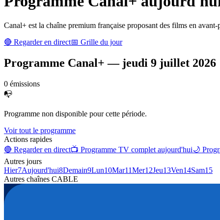
Programme
Canal+
aujourd'hui 
Canal+ est la chaîne premium française proposant des films en avant-p
🔴 Regarder en direct
📅 Grille du jour
Programme
Canal+
—
jeudi 9 juillet 2026
0
émission
s
📭
Programme non disponible pour cette période.
Voir tout le programme
Actions rapides
🔴 Regarder en direct
📺 Programme TV complet aujourd'hui
🌙 Progr
Autres jours
Hier
7
Aujourd'hui
8
Demain
9
Lun
10
Mar
11
Mer
12
Jeu
13
Ven
14
Sam
15
Autres chaînes
CABLE