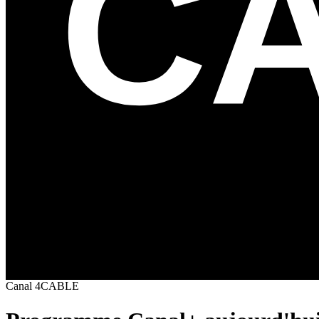
Canal
4
CABLE