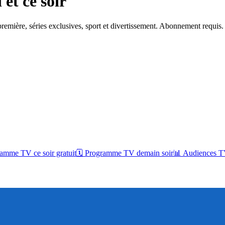
et ce soir
remière, séries exclusives, sport et divertissement. Abonnement requis.
amme TV ce soir gratuit
🗓 Programme TV demain soir
📊 Audiences TV