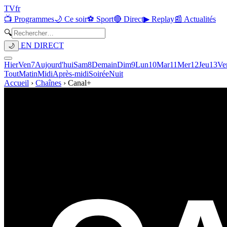
TV
fr
📺 Programmes
🌙 Ce soir
⚽ Sport
🔴 Direct
▶ Replay
📰 Actualités
🔍
EN DIRECT
🌙
Hier
Ven
7
Aujourd'hui
Sam
8
Demain
Dim
9
Lun
10
Mar
11
Mer
12
Jeu
13
Ve
Tout
Matin
Midi
Après-midi
Soirée
Nuit
Accueil
›
Chaînes
›
Canal+