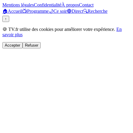
Mentions légales
Confidentialité
À propos
Contact
🏠
Accueil
📺
Programme
🌙
Ce soir
🔴
Direct
🔍
Recherche
↑
🍪 TV.fr utilise des cookies pour améliorer votre expérience.
En
savoir plus
Accepter
Refuser