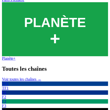
Planète+
Toutes les
chaînes
Voir toutes les chaînes →
TF1
TF1
F2
F2
F3
F3