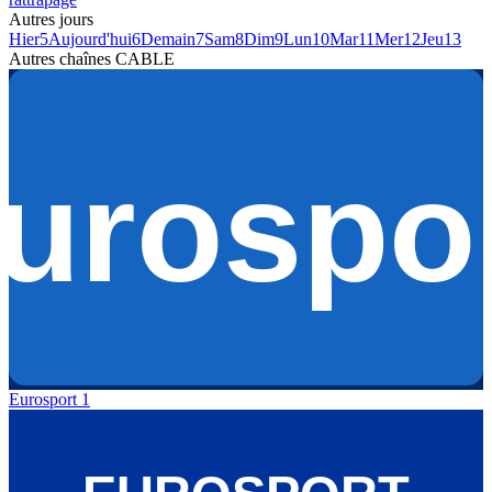
Autres jours
Hier
5
Aujourd'hui
6
Demain
7
Sam
8
Dim
9
Lun
10
Mar
11
Mer
12
Jeu
13
Autres chaînes
CABLE
Eurosport 1