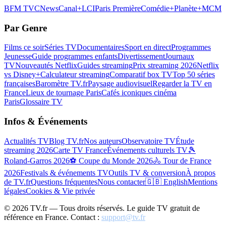
BFM TV
CNews
Canal+
LCI
Paris Première
Comédie+
Planète+
MCM
Par Genre
Films ce soir
Séries TV
Documentaires
Sport en direct
Programmes
Jeunesse
Guide programmes enfants
Divertissement
Journaux
TV
Nouveautés Netflix
Guides streaming
Prix streaming 2026
Netflix
vs Disney+
Calculateur streaming
Comparatif box TV
Top 50 séries
françaises
Baromètre TV.fr
Paysage audiovisuel
Regarder la TV en
France
Lieux de tournage Paris
Cafés iconiques cinéma
Paris
Glossaire TV
Infos & Événements
Actualités TV
Blog TV.fr
Nos auteurs
Observatoire TV
Étude
streaming 2026
Carte TV France
Événements culturels TV
🎾
Roland-Garros 2026
⚽ Coupe du Monde 2026
🚴 Tour de France
2026
Festivals & événements TV
Outils TV & conversion
À propos
de TV.fr
Questions fréquentes
Nous contacter
🇬🇧 English
Mentions
légales
Cookies & Vie privée
©
2026
TV.fr — Tous droits réservés. Le guide TV gratuit de
référence en France. Contact :
support@tv.fr