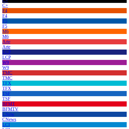
C+
C+
F4
F4
F5
F5
M6
M6
Arte
Arte
LCP
LCP
W9
W9
TMC
TMC
TFX
TFX
TSF
TSF
BFMT
BFMTV
CNew
CNews
LCI