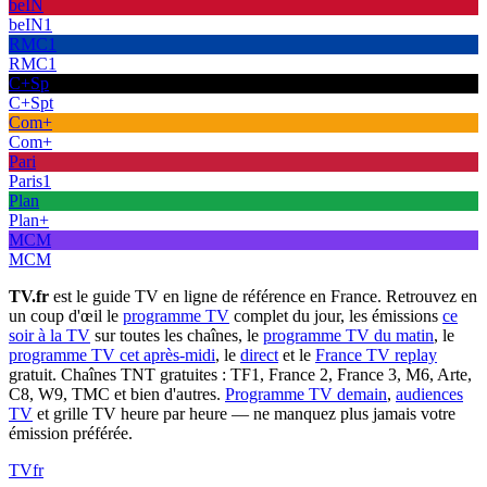
beIN
beIN1
RMC1
RMC1
C+Sp
C+Spt
Com+
Com+
Pari
Paris1
Plan
Plan+
MCM
MCM
TV.fr
est le guide TV en ligne de référence en France. Retrouvez en
un coup d'œil le
programme TV
complet du jour, les émissions
ce
soir à la TV
sur toutes les chaînes, le
programme TV du matin
, le
programme TV cet après-midi
, le
direct
et le
France TV replay
gratuit. Chaînes TNT gratuites : TF1, France 2, France 3, M6, Arte,
C8, W9, TMC et bien d'autres.
Programme TV demain
,
audiences
TV
et grille TV heure par heure — ne manquez plus jamais votre
émission préférée.
TV
fr