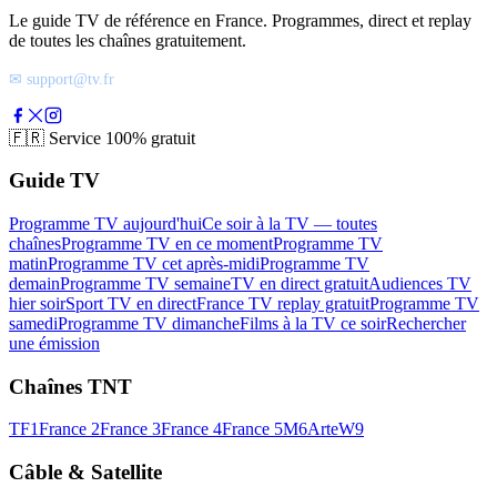
Le guide TV de référence en France. Programmes, direct et replay
de toutes les chaînes gratuitement.
✉ support@tv.fr
🇫🇷
Service 100% gratuit
Guide TV
Programme TV aujourd'hui
Ce soir à la TV — toutes
chaînes
Programme TV en ce moment
Programme TV
matin
Programme TV cet après-midi
Programme TV
demain
Programme TV semaine
TV en direct gratuit
Audiences TV
hier soir
Sport TV en direct
France TV replay gratuit
Programme TV
samedi
Programme TV dimanche
Films à la TV ce soir
Rechercher
une émission
Chaînes TNT
TF1
France 2
France 3
France 4
France 5
M6
Arte
W9
Câble & Satellite