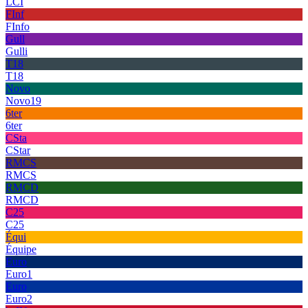
LCI
FInf
FInfo
Gull
Gulli
T18
T18
Novo
Novo19
6ter
6ter
CSta
CStar
RMCS
RMCS
RMCD
RMCD
C25
C25
Équi
Équipe
Euro
Euro1
Euro
Euro2