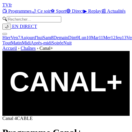
TV
fr
📺 Programmes
🌙 Ce soir
⚽ Sport
🔴 Direct
▶ Replay
📰 Actualités
🔍
EN DIRECT
🌙
Hier
Ven
7
Aujourd'hui
Sam
8
Demain
Dim
9
Lun
10
Mar
11
Mer
12
Jeu
13
Ve
Tout
Matin
Midi
Après-midi
Soirée
Nuit
Accueil
›
Chaînes
›
Canal+
Canal
4
CABLE