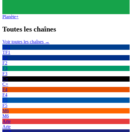
Planète+
Toutes les
chaînes
Voir toutes les chaînes →
TF1
TF1
F2
F2
F3
F3
C+
C+
F4
F4
F5
F5
M6
M6
Arte
Arte
LCP