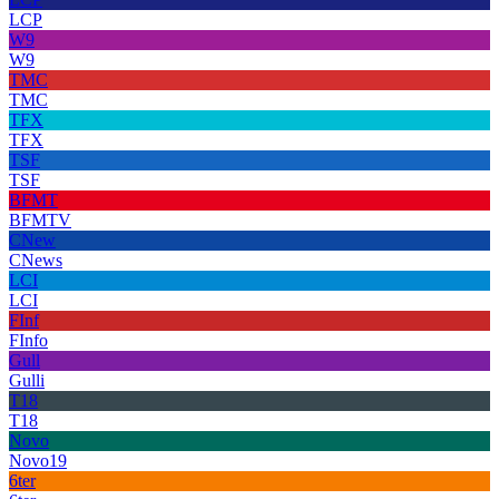
LCP
W9
W9
TMC
TMC
TFX
TFX
TSF
TSF
BFMT
BFMTV
CNew
CNews
LCI
LCI
FInf
FInfo
Gull
Gulli
T18
T18
Novo
Novo19
6ter