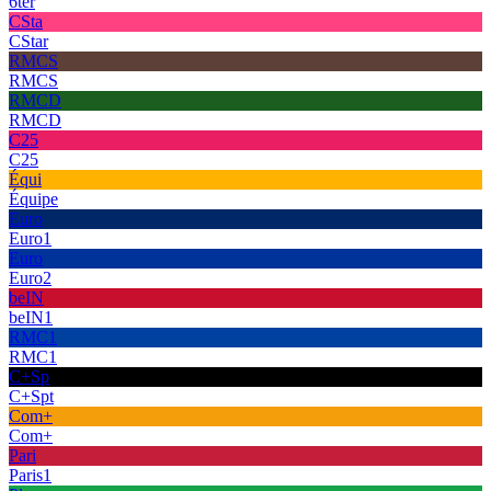
6ter
CSta
CStar
RMCS
RMCS
RMCD
RMCD
C25
C25
Équi
Équipe
Euro
Euro1
Euro
Euro2
beIN
beIN1
RMC1
RMC1
C+Sp
C+Spt
Com+
Com+
Pari
Paris1