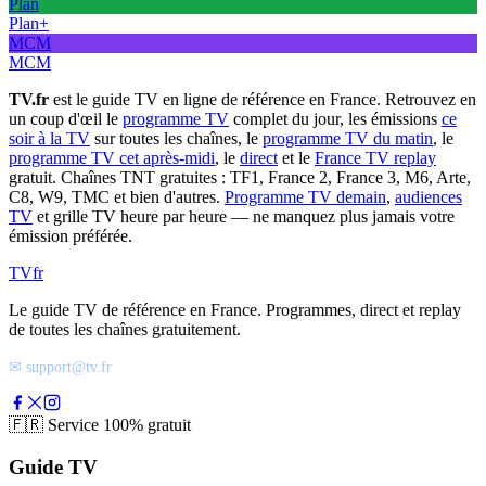
Plan
Plan+
MCM
MCM
TV.fr
est le guide TV en ligne de référence en France. Retrouvez en
un coup d'œil le
programme TV
complet du jour, les émissions
ce
soir à la TV
sur toutes les chaînes, le
programme TV du matin
, le
programme TV cet après-midi
, le
direct
et le
France TV replay
gratuit. Chaînes TNT gratuites : TF1, France 2, France 3, M6, Arte,
C8, W9, TMC et bien d'autres.
Programme TV demain
,
audiences
TV
et grille TV heure par heure — ne manquez plus jamais votre
émission préférée.
TV
fr
Le guide TV de référence en France. Programmes, direct et replay
de toutes les chaînes gratuitement.
✉ support@tv.fr
🇫🇷
Service 100% gratuit
Guide TV