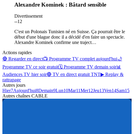
Alexandre Kominek : Bâtard sensible
Divertissement
-
-12
C'est un Polonais Tunisien né en Suisse. Ça pourrait être le
début d'une blague donc il a décidé d'en faire un spectacle.
Alexandre Kominek confirme une traject
…
Actions rapides
🔴 Regarder en direct
📺 Programme TV complet aujourd'hui
🌙
Programme TV ce soir gratuit
🗓 Programme TV demain soir
📊
Audiences TV hier soir
🔴 TV en direct gratuit TNT
▶ Replay &
rattrapage
Autres jours
Hier
7
Aujourd'hui
8
Demain
9
Lun
10
Mar
11
Mer
12
Jeu
13
Ven
14
Sam
15
Autres chaînes
CABLE