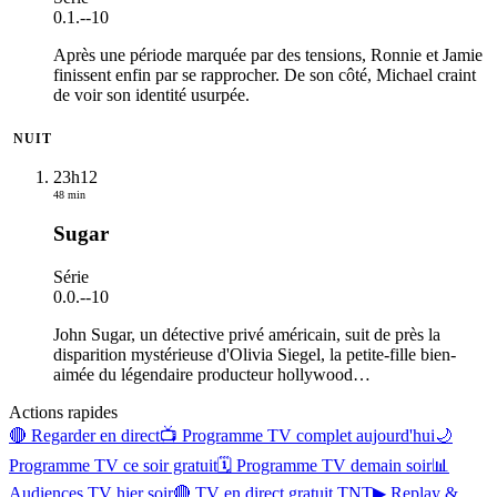
0.1.
-
-10
Après une période marquée par des tensions, Ronnie et Jamie
finissent enfin par se rapprocher. De son côté, Michael craint
de voir son identité usurpée.
NUIT
23h12
48 min
Sugar
Série
0.0.
-
-10
John Sugar, un détective privé américain, suit de près la
disparition mystérieuse d'Olivia Siegel, la petite-fille bien-
aimée du légendaire producteur hollywood
…
Actions rapides
🔴 Regarder en direct
📺 Programme TV complet aujourd'hui
🌙
Programme TV ce soir gratuit
🗓 Programme TV demain soir
📊
Audiences TV hier soir
🔴 TV en direct gratuit TNT
▶ Replay &