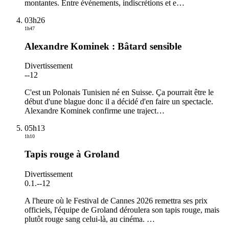
montantes. Entre événements, indiscrétions et e
…
03h26
1h47
Alexandre Kominek : Bâtard sensible
Divertissement
-
-12
C'est un Polonais Tunisien né en Suisse. Ça pourrait être le
début d'une blague donc il a décidé d'en faire un spectacle.
Alexandre Kominek confirme une traject
…
05h13
1h10
Tapis rouge à Groland
Divertissement
0.1.
-
-12
A l'heure où le Festival de Cannes 2026 remettra ses prix
officiels, l'équipe de Groland déroulera son tapis rouge, mais
plutôt rouge sang celui-là, au cinéma.
…