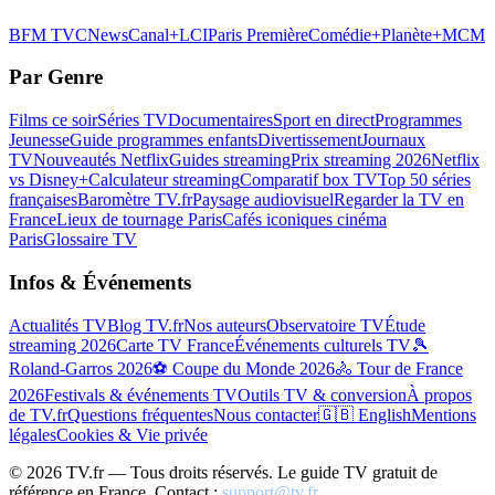
BFM TV
CNews
Canal+
LCI
Paris Première
Comédie+
Planète+
MCM
Par Genre
Films ce soir
Séries TV
Documentaires
Sport en direct
Programmes
Jeunesse
Guide programmes enfants
Divertissement
Journaux
TV
Nouveautés Netflix
Guides streaming
Prix streaming 2026
Netflix
vs Disney+
Calculateur streaming
Comparatif box TV
Top 50 séries
françaises
Baromètre TV.fr
Paysage audiovisuel
Regarder la TV en
France
Lieux de tournage Paris
Cafés iconiques cinéma
Paris
Glossaire TV
Infos & Événements
Actualités TV
Blog TV.fr
Nos auteurs
Observatoire TV
Étude
streaming 2026
Carte TV France
Événements culturels TV
🎾
Roland-Garros 2026
⚽ Coupe du Monde 2026
🚴 Tour de France
2026
Festivals & événements TV
Outils TV & conversion
À propos
de TV.fr
Questions fréquentes
Nous contacter
🇬🇧 English
Mentions
légales
Cookies & Vie privée
©
2026
TV.fr — Tous droits réservés. Le guide TV gratuit de
référence en France. Contact :
support@tv.fr