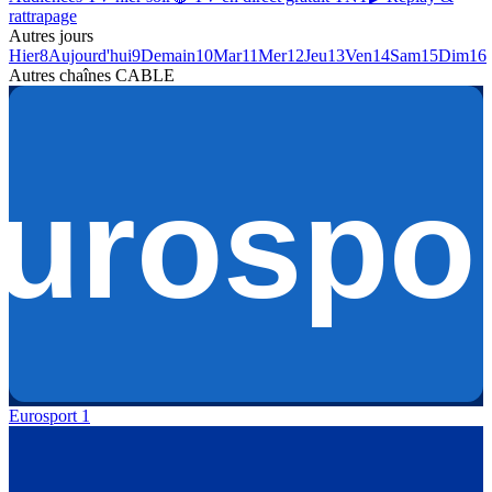
rattrapage
Autres jours
Hier
8
Aujourd'hui
9
Demain
10
Mar
11
Mer
12
Jeu
13
Ven
14
Sam
15
Dim
16
Autres chaînes
CABLE
Eurosport 1