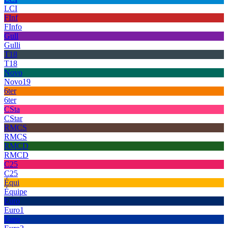
LCI
FInf
FInfo
Gull
Gulli
T18
T18
Novo
Novo19
6ter
6ter
CSta
CStar
RMCS
RMCS
RMCD
RMCD
C25
C25
Équi
Équipe
Euro
Euro1
Euro