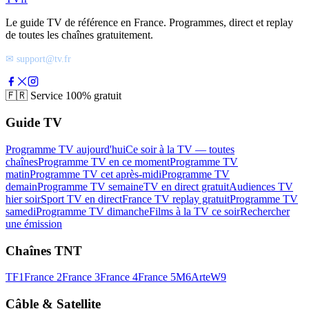
Le guide TV de référence en France. Programmes, direct et replay
de toutes les chaînes gratuitement.
✉ support@tv.fr
🇫🇷
Service 100% gratuit
Guide TV
Programme TV aujourd'hui
Ce soir à la TV — toutes
chaînes
Programme TV en ce moment
Programme TV
matin
Programme TV cet après-midi
Programme TV
demain
Programme TV semaine
TV en direct gratuit
Audiences TV
hier soir
Sport TV en direct
France TV replay gratuit
Programme TV
samedi
Programme TV dimanche
Films à la TV ce soir
Rechercher
une émission
Chaînes TNT
TF1
France 2
France 3
France 4
France 5
M6
Arte
W9
Câble & Satellite