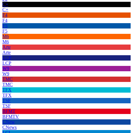
C+
C+
F4
F4
F5
F5
M6
M6
Arte
Arte
LCP
LCP
W9
W9
TMC
TMC
TFX
TFX
TSF
TSF
BFMT
BFMTV
CNew
CNews
LCI