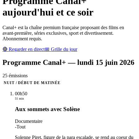
Programme
Canal+
aujourd'hui et ce soir
Canal+ est la chaîne premium française proposant des films en
avant-première, séries exclusives, sport et divertissement.
Abonnement requis.
🔴 Regarder en direct
📅 Grille du jour
Programme
Canal+
—
lundi 15 juin 2026
25
émission
s
NUIT / DÉBUT DE MATINÉE
00h50
51 min
Aux sommets avec Solène
Documentaire
-
Tout
Solenne Piret, figure de la para escalade, se rend au coeur du