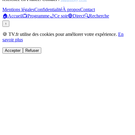
Mentions légales
Confidentialité
À propos
Contact
🏠
Accueil
📺
Programme
🌙
Ce soir
🔴
Direct
🔍
Recherche
↑
🍪 TV.fr utilise des cookies pour améliorer votre expérience.
En
savoir plus
Accepter
Refuser