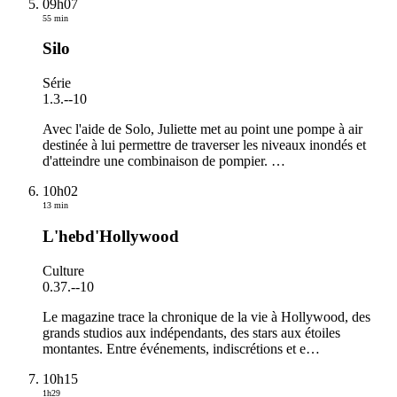
09h07
55 min
Silo
Série
1.3.
-
-10
Avec l'aide de Solo, Juliette met au point une pompe à air
destinée à lui permettre de traverser les niveaux inondés et
d'atteindre une combinaison de pompier.
…
10h02
13 min
L'hebd'Hollywood
Culture
0.37.
-
-10
Le magazine trace la chronique de la vie à Hollywood, des
grands studios aux indépendants, des stars aux étoiles
montantes. Entre événements, indiscrétions et e
…
10h15
1h29