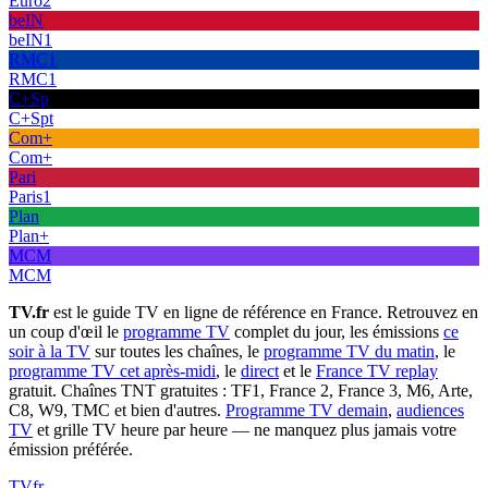
Euro2
beIN
beIN1
RMC1
RMC1
C+Sp
C+Spt
Com+
Com+
Pari
Paris1
Plan
Plan+
MCM
MCM
TV.fr
est le guide TV en ligne de référence en France. Retrouvez en
un coup d'œil le
programme TV
complet du jour, les émissions
ce
soir à la TV
sur toutes les chaînes, le
programme TV du matin
, le
programme TV cet après-midi
, le
direct
et le
France TV replay
gratuit. Chaînes TNT gratuites : TF1, France 2, France 3, M6, Arte,
C8, W9, TMC et bien d'autres.
Programme TV demain
,
audiences
TV
et grille TV heure par heure — ne manquez plus jamais votre
émission préférée.
TV
fr