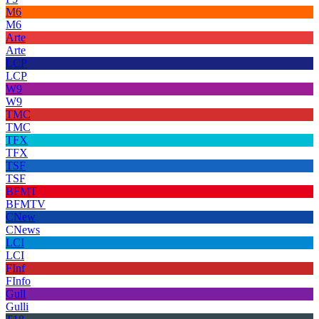
M6
M6
Arte
Arte
LCP
LCP
W9
W9
TMC
TMC
TFX
TFX
TSF
TSF
BFMT
BFMTV
CNew
CNews
LCI
LCI
FInf
FInfo
Gull
Gulli