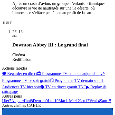
Après un crash d’avion, un groupe d’enfants britanniques
découvre la vie de naufragés sur une île déserte, où
l’innocence s’efface peu à peu au profit de la sau
…
NUIT
23h13
2h01
Downton Abbey III : Le grand final
Cinéma
Rediffusion
Actions rapides
🔴 Regarder en direct
📺 Programme TV complet aujourd'hui
🌙
Programme TV ce soir gratuit
🗓 Programme TV demain soir
📊
Audiences TV hier soir
🔴 TV en direct gratuit TNT
▶ Replay &
rattrapage
Autres jours
Hier
7
Aujourd'hui
8
Demain
9
Lun
10
Mar
11
Mer
12
Jeu
13
Ven
14
Sam
15
Autres chaînes
CABLE