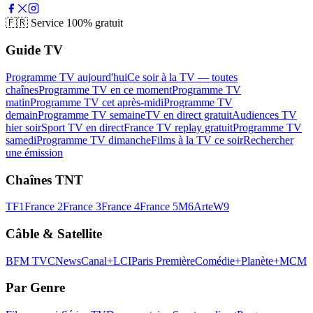
🇫🇷
Service 100% gratuit
Guide TV
Programme TV aujourd'hui
Ce soir à la TV — toutes
chaînes
Programme TV en ce moment
Programme TV
matin
Programme TV cet après-midi
Programme TV
demain
Programme TV semaine
TV en direct gratuit
Audiences TV
hier soir
Sport TV en direct
France TV replay gratuit
Programme TV
samedi
Programme TV dimanche
Films à la TV ce soir
Rechercher
une émission
Chaînes TNT
TF1
France 2
France 3
France 4
France 5
M6
Arte
W9
Câble & Satellite
BFM TV
CNews
Canal+
LCI
Paris Première
Comédie+
Planète+
MCM
Par Genre