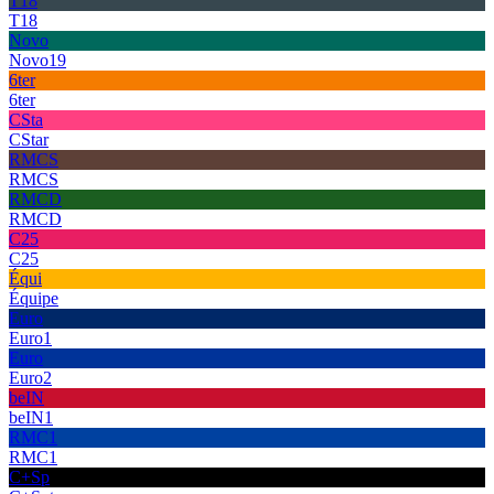
T18
T18
Novo
Novo19
6ter
6ter
CSta
CStar
RMCS
RMCS
RMCD
RMCD
C25
C25
Équi
Équipe
Euro
Euro1
Euro
Euro2
beIN
beIN1
RMC1
RMC1
C+Sp