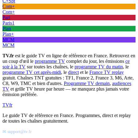
C+Spt
Com+
Com+
Pari
Paris1
Plan
Plan+
MCM
MCM
TV.fr
est le guide TV en ligne de référence en France. Retrouvez en
un coup d'œil le
programme TV
complet du jour, les émissions
ce
soir à la TV
sur toutes les chaînes, le
programme TV du matin
, le
programme TV cet après-midi
, le
direct
et le
France TV replay
gratuit. Chaînes TNT gratuites : TF1, France 2, France 3, M6, Arte,
C8, W9, TMC et bien d'autres.
Programme TV demain
,
audiences
TV
et grille TV heure par heure — ne manquez plus jamais votre
émission préférée.
TV
fr
Le guide TV de référence en France. Programmes, direct et replay
de toutes les chaînes gratuitement.
✉ support@tv.fr