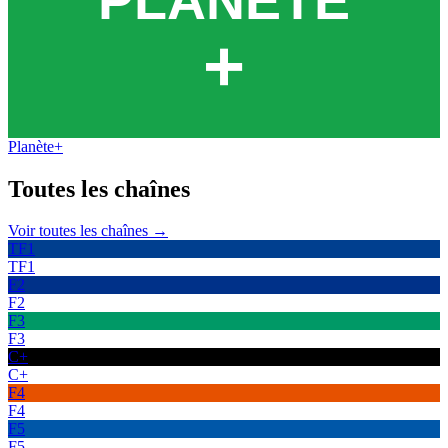
Planète+
Toutes les
chaînes
Voir toutes les chaînes →
TF1
TF1
F2
F2
F3
F3
C+
C+
F4
F4
F5
F5