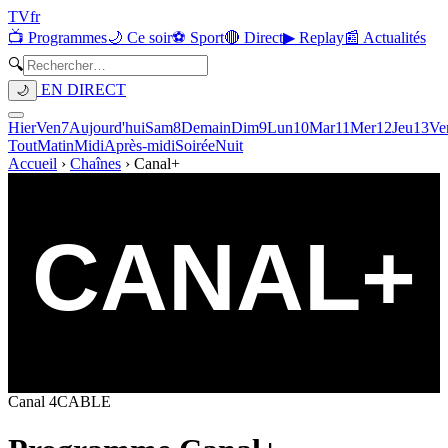
TV
fr
📺 Programmes
🌙 Ce soir
⚽ Sport
🔴 Direct
▶ Replay
📰 Actualités
🔍
EN DIRECT
🌙
Hier
Ven
7
Aujourd'hui
Sam
8
Demain
Dim
9
Lun
10
Mar
11
Mer
12
Jeu
13
Ve
Tout
Matin
Midi
Après-midi
Soirée
Nuit
Accueil
›
Chaînes
›
Canal+
Canal
4
CABLE