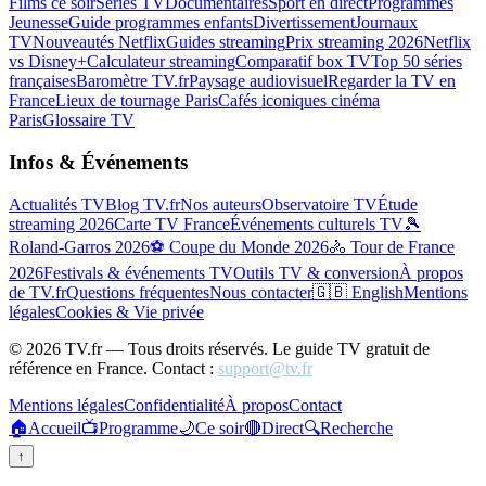
Films ce soir
Séries TV
Documentaires
Sport en direct
Programmes
Jeunesse
Guide programmes enfants
Divertissement
Journaux
TV
Nouveautés Netflix
Guides streaming
Prix streaming 2026
Netflix
vs Disney+
Calculateur streaming
Comparatif box TV
Top 50 séries
françaises
Baromètre TV.fr
Paysage audiovisuel
Regarder la TV en
France
Lieux de tournage Paris
Cafés iconiques cinéma
Paris
Glossaire TV
Infos & Événements
Actualités TV
Blog TV.fr
Nos auteurs
Observatoire TV
Étude
streaming 2026
Carte TV France
Événements culturels TV
🎾
Roland-Garros 2026
⚽ Coupe du Monde 2026
🚴 Tour de France
2026
Festivals & événements TV
Outils TV & conversion
À propos
de TV.fr
Questions fréquentes
Nous contacter
🇬🇧 English
Mentions
légales
Cookies & Vie privée
©
2026
TV.fr — Tous droits réservés. Le guide TV gratuit de
référence en France. Contact :
support@tv.fr
Mentions légales
Confidentialité
À propos
Contact
🏠
Accueil
📺
Programme
🌙
Ce soir
🔴
Direct
🔍
Recherche
↑