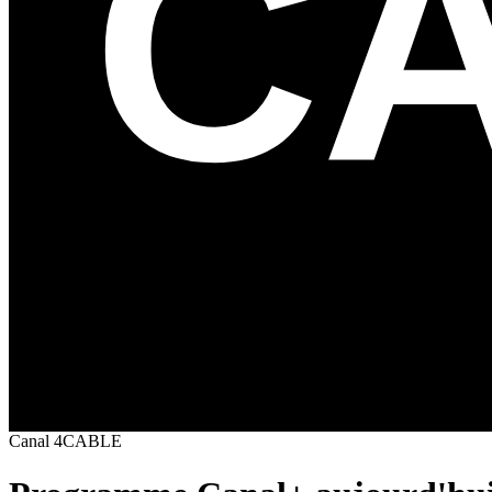
Canal
4
CABLE