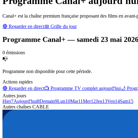
Programme
Canal+
aujourd'hui 
Canal+ est la chaîne premium française proposant des films en avant-p
🔴 Regarder en direct
📅 Grille du jour
Programme
Canal+
—
samedi 23 mai 202
0
émission
s
📭
Programme non disponible pour cette période.
Actions rapides
🔴 Regarder en direct
📺 Programme TV complet aujourd'hui
🌙 Progr
Autres jours
Hier
7
Aujourd'hui
8
Demain
9
Lun
10
Mar
11
Mer
12
Jeu
13
Ven
14
Sam
15
Autres chaînes
CABLE