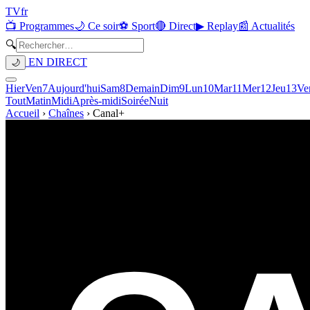
TV
fr
📺 Programmes
🌙 Ce soir
⚽ Sport
🔴 Direct
▶ Replay
📰 Actualités
🔍
EN DIRECT
🌙
Hier
Ven
7
Aujourd'hui
Sam
8
Demain
Dim
9
Lun
10
Mar
11
Mer
12
Jeu
13
Ve
Tout
Matin
Midi
Après-midi
Soirée
Nuit
Accueil
›
Chaînes
›
Canal+