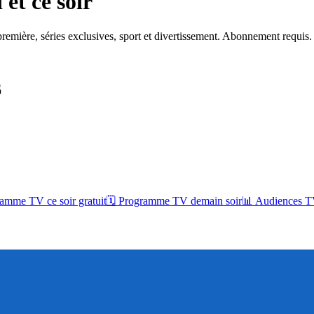
et ce soir
remière, séries exclusives, sport et divertissement. Abonnement requis.
6
amme TV ce soir gratuit
🗓 Programme TV demain soir
📊 Audiences TV