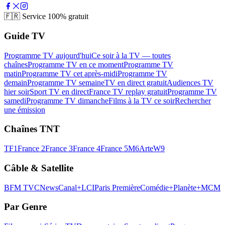
🇫🇷
Service 100% gratuit
Guide TV
Programme TV aujourd'hui
Ce soir à la TV — toutes
chaînes
Programme TV en ce moment
Programme TV
matin
Programme TV cet après-midi
Programme TV
demain
Programme TV semaine
TV en direct gratuit
Audiences TV
hier soir
Sport TV en direct
France TV replay gratuit
Programme TV
samedi
Programme TV dimanche
Films à la TV ce soir
Rechercher
une émission
Chaînes TNT
TF1
France 2
France 3
France 4
France 5
M6
Arte
W9
Câble & Satellite
BFM TV
CNews
Canal+
LCI
Paris Première
Comédie+
Planète+
MCM
Par Genre