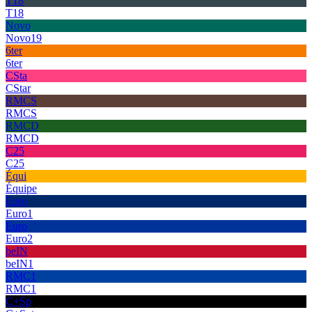
T18
T18
Novo
Novo19
6ter
6ter
CSta
CStar
RMCS
RMCS
RMCD
RMCD
C25
C25
Équi
Équipe
Euro
Euro1
Euro
Euro2
beIN
beIN1
RMC1
RMC1
C+Sp