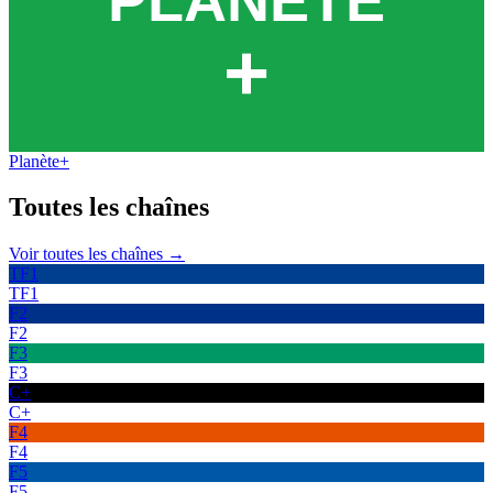
Planète+
Toutes les
chaînes
Voir toutes les chaînes →
TF1
TF1
F2
F2
F3
F3
C+
C+
F4
F4
F5
F5