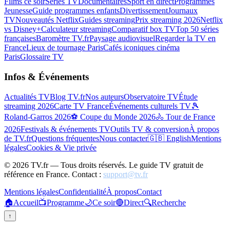
Films ce soir
Séries TV
Documentaires
Sport en direct
Programmes
Jeunesse
Guide programmes enfants
Divertissement
Journaux
TV
Nouveautés Netflix
Guides streaming
Prix streaming 2026
Netflix
vs Disney+
Calculateur streaming
Comparatif box TV
Top 50 séries
françaises
Baromètre TV.fr
Paysage audiovisuel
Regarder la TV en
France
Lieux de tournage Paris
Cafés iconiques cinéma
Paris
Glossaire TV
Infos & Événements
Actualités TV
Blog TV.fr
Nos auteurs
Observatoire TV
Étude
streaming 2026
Carte TV France
Événements culturels TV
🎾
Roland-Garros 2026
⚽ Coupe du Monde 2026
🚴 Tour de France
2026
Festivals & événements TV
Outils TV & conversion
À propos
de TV.fr
Questions fréquentes
Nous contacter
🇬🇧 English
Mentions
légales
Cookies & Vie privée
©
2026
TV.fr — Tous droits réservés. Le guide TV gratuit de
référence en France. Contact :
support@tv.fr
Mentions légales
Confidentialité
À propos
Contact
🏠
Accueil
📺
Programme
🌙
Ce soir
🔴
Direct
🔍
Recherche
↑