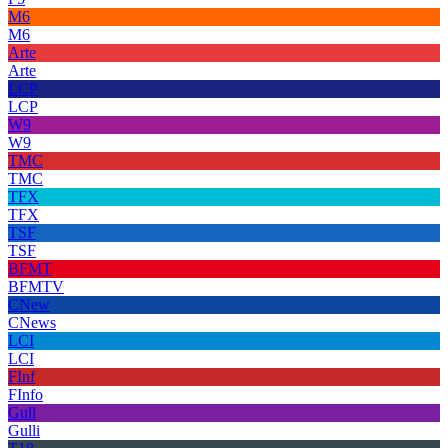
M6
M6
Arte
Arte
LCP
LCP
W9
W9
TMC
TMC
TFX
TFX
TSF
TSF
BFMT
BFMTV
CNew
CNews
LCI
LCI
FInf
FInfo
Gull
Gulli