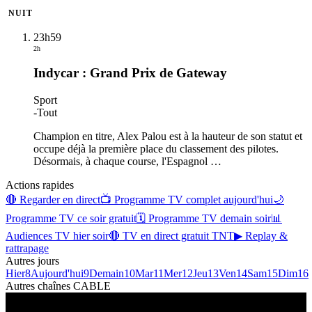
NUIT
23h59
2h
Indycar : Grand Prix de Gateway
Sport
-
Tout
Champion en titre, Alex Palou est à la hauteur de son statut et
occupe déjà la première place du classement des pilotes.
Désormais, à chaque course, l'Espagnol
…
Actions rapides
🔴 Regarder en direct
📺 Programme TV complet aujourd'hui
🌙
Programme TV ce soir gratuit
🗓 Programme TV demain soir
📊
Audiences TV hier soir
🔴 TV en direct gratuit TNT
▶ Replay &
rattrapage
Autres jours
Hier
8
Aujourd'hui
9
Demain
10
Mar
11
Mer
12
Jeu
13
Ven
14
Sam
15
Dim
16
Autres chaînes
CABLE