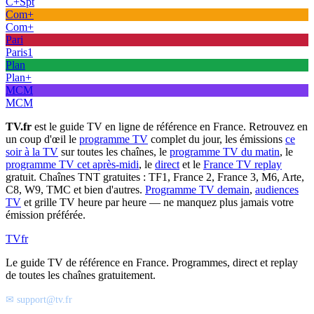
C+Spt
Com+
Com+
Pari
Paris1
Plan
Plan+
MCM
MCM
TV.fr
est le guide TV en ligne de référence en France. Retrouvez en
un coup d'œil le
programme TV
complet du jour, les émissions
ce
soir à la TV
sur toutes les chaînes, le
programme TV du matin
, le
programme TV cet après-midi
, le
direct
et le
France TV replay
gratuit. Chaînes TNT gratuites : TF1, France 2, France 3, M6, Arte,
C8, W9, TMC et bien d'autres.
Programme TV demain
,
audiences
TV
et grille TV heure par heure — ne manquez plus jamais votre
émission préférée.
TV
fr
Le guide TV de référence en France. Programmes, direct et replay
de toutes les chaînes gratuitement.
✉ support@tv.fr