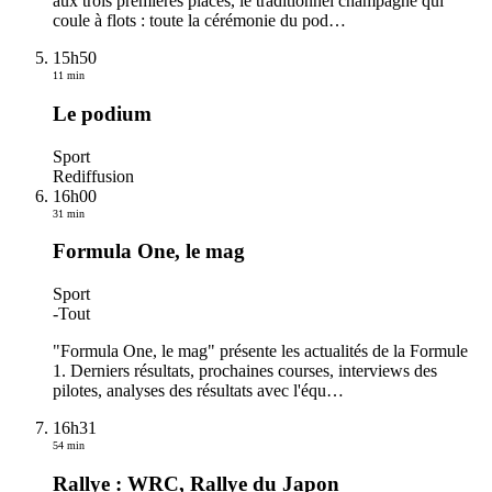
aux trois premières places, le traditionnel champagne qui
coule à flots : toute la cérémonie du pod
…
15h50
11 min
Le podium
Sport
Rediffusion
16h00
31 min
Formula One, le mag
Sport
-
Tout
"Formula One, le mag" présente les actualités de la Formule
1. Derniers résultats, prochaines courses, interviews des
pilotes, analyses des résultats avec l'équ
…
16h31
54 min
Rallye : WRC, Rallye du Japon