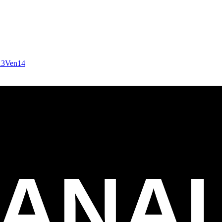
13
Ven
14