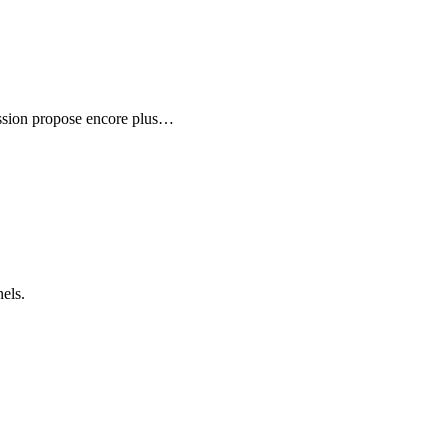
ission propose encore plus
…
els.