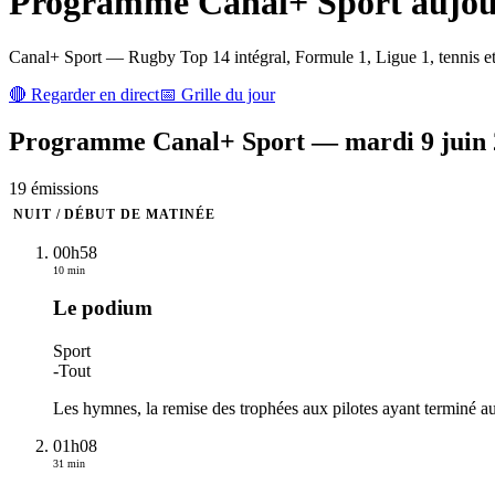
Programme
Canal+ Sport
aujour
Canal+ Sport — Rugby Top 14 intégral, Formule 1, Ligue 1, tennis et
🔴 Regarder en direct
📅 Grille du jour
Programme
Canal+ Sport
—
mardi 9 juin
19
émission
s
NUIT / DÉBUT DE MATINÉE
00h58
10 min
Le podium
Sport
-
Tout
Les hymnes, la remise des trophées aux pilotes ayant terminé aux
01h08
31 min