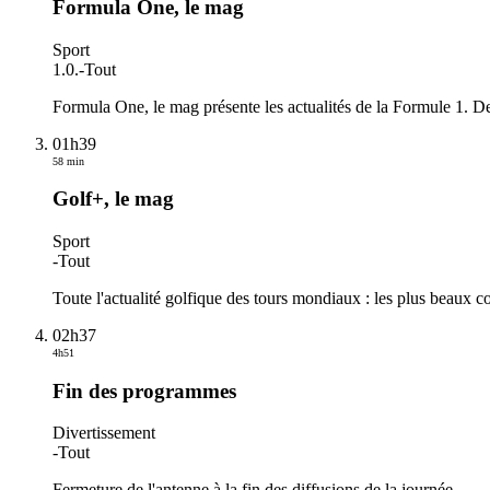
Formula One, le mag
Sport
1.0.
-
Tout
Formula One, le mag présente les actualités de la Formule 1. Dern
01h39
58 min
Golf+, le mag
Sport
-
Tout
Toute l'actualité golfique des tours mondiaux : les plus beaux cou
02h37
4h51
Fin des programmes
Divertissement
-
Tout
Fermeture de l'antenne à la fin des diffusions de la journée.