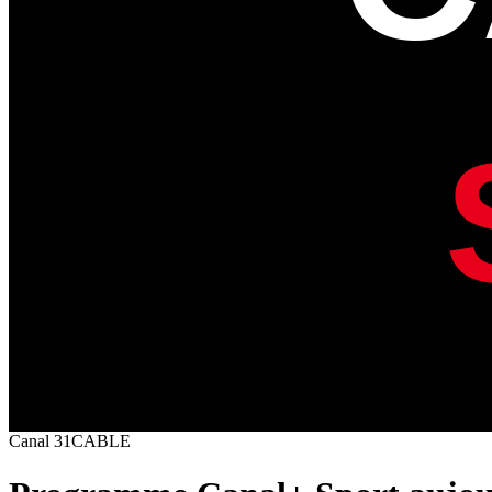
Canal
31
CABLE