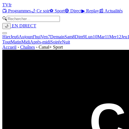
TV
fr
📺 Programmes
🌙 Ce soir
⚽ Sport
🔴 Direct
▶ Replay
📰 Actualités
🔍
EN DIRECT
🌙
Hier
Jeu
6
Aujourd'hui
Ven
7
Demain
Sam
8
Dim
9
Lun
10
Mar
11
Mer
12
Jeu
Tout
Matin
Midi
Après-midi
Soirée
Nuit
Accueil
›
Chaînes
›
Canal+ Sport