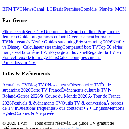
BFM TV
CNews
Canal+
LCI
Paris Première
Comédie+
Planète+
MCM
Par Genre
Films ce soir
Séries TV
Documentaires
Sport en direct
Programmes
Jeunesse
Guide programmes enfants
Divertissement
Journaux
TV
Nouveautés Netflix
Guides streaming
Prix streaming 2026
Netflix
vs Disney+
Calculateur streaming
Comparatif box TV
Top 50 séries
françaises
Baromètre TV.fr
Paysage audiovisuel
Regarder la TV en
France
Lieux de tournage Paris
Cafés iconiques cinéma
Paris
Glossaire TV
Infos & Événements
Actualités TV
Blog TV.fr
Nos auteurs
Observatoire TV
Étude
streaming 2026
Carte TV France
Événements culturels TV
🎾
Roland-Garros 2026
⚽ Coupe du Monde 2026
🚴 Tour de France
2026
Festivals & événements TV
Outils TV & conversion
À propos
de TV.fr
Questions fréquentes
Nous contacter
🇬🇧 English
Mentions
légales
Cookies & Vie privée
©
2026
TV.fr — Tous droits réservés. Le guide TV gratuit de
référence en France. Contact :
support@tv.fr