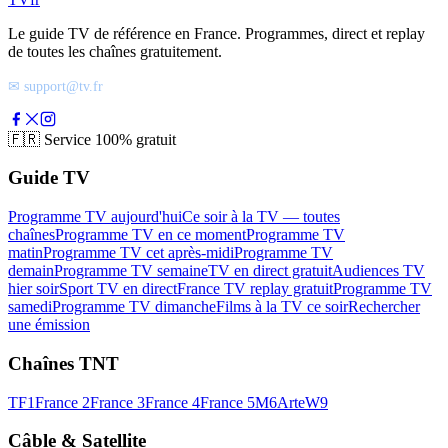
Le guide TV de référence en France. Programmes, direct et replay
de toutes les chaînes gratuitement.
✉ support@tv.fr
🇫🇷
Service 100% gratuit
Guide TV
Programme TV aujourd'hui
Ce soir à la TV — toutes
chaînes
Programme TV en ce moment
Programme TV
matin
Programme TV cet après-midi
Programme TV
demain
Programme TV semaine
TV en direct gratuit
Audiences TV
hier soir
Sport TV en direct
France TV replay gratuit
Programme TV
samedi
Programme TV dimanche
Films à la TV ce soir
Rechercher
une émission
Chaînes TNT
TF1
France 2
France 3
France 4
France 5
M6
Arte
W9
Câble & Satellite