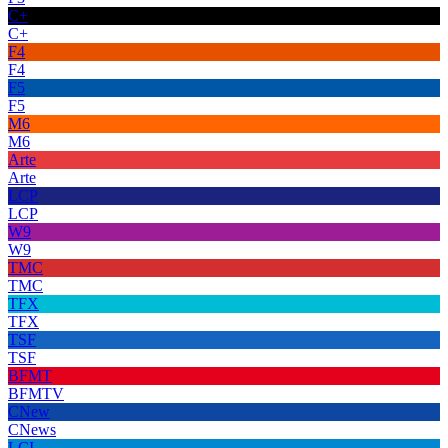
C+
C+
F4
F4
F5
F5
M6
M6
Arte
Arte
LCP
LCP
W9
W9
TMC
TMC
TFX
TFX
TSF
TSF
BFMT
BFMTV
CNew
CNews
LCI