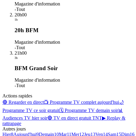
Magazine d'information
-
Tout
20h00
1h
20h BFM
Magazine d'information
-
Tout
21h00
3h
BFM Grand Soir
Magazine d'information
-
Tout
Actions rapides
🔴 Regarder en direct
📺 Programme TV complet aujourd'hui
🌙
Programme TV ce soir gratuit
🗓 Programme TV demain soir
📊
Audiences TV hier soir
🔴 TV en direct gratuit TNT
▶ Replay &
rattrapage
Autres jours
Hier
8
Aujourd'hui
9
Demain
10
Mar
11
Mer
12
Jeu
13
Ven
14
Sam
15
Dim
16