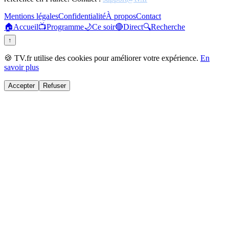
Mentions légales
Confidentialité
À propos
Contact
🏠
Accueil
📺
Programme
🌙
Ce soir
🔴
Direct
🔍
Recherche
↑
🍪 TV.fr utilise des cookies pour améliorer votre expérience.
En
savoir plus
Accepter
Refuser