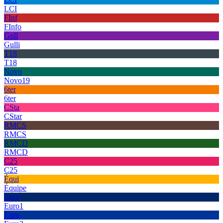
LCI
FInf
FInfo
Gull
Gulli
T18
T18
Novo
Novo19
6ter
6ter
CSta
CStar
RMCS
RMCS
RMCD
RMCD
C25
C25
Équi
Équipe
Euro
Euro1
Euro