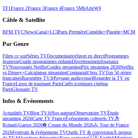
TF1
France 2
France 3
France 4
France 5
M6
Arte
W9
Câble & Satellite
BFM TV
CNews
Canal+
LCI
Paris Première
Comédie+
Planète+
MCM
Par Genre
Films ce soir
Séries TV
Documentaires
Sport en direct
Programmes
Jeunesse
Guide programmes enfants
Divertissement
Journaux
TV
Nouveautés Netflix
Guides streaming
Prix streaming 2026
Netflix
vs Disney+
Calculateur streaming
Comparatif box TV
Top 50 séries
françaises
Baromètre TV.fr
Paysage audiovisuel
Regarder la TV en
France
Lieux de tournage Paris
Cafés iconiques cinéma
Paris
Glossaire TV
Infos & Événements
Actualités TV
Blog TV.fr
Nos auteurs
Observatoire TV
Étude
streaming 2026
Carte TV France
Événements culturels TV
🎾
Roland-Garros 2026
⚽ Coupe du Monde 2026
🚴 Tour de France
2026
Festivals & événements TV
Outils TV & conversion
À propos
de TV.fr
Questions fréquentes
Nous contacter
🇬🇧 English
Mentions