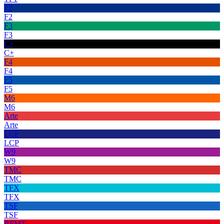
F2
F2
F3
F3
C+
C+
F4
F4
F5
F5
M6
M6
Arte
Arte
LCP
LCP
W9
W9
TMC
TMC
TFX
TFX
TSF
TSF
BFMT