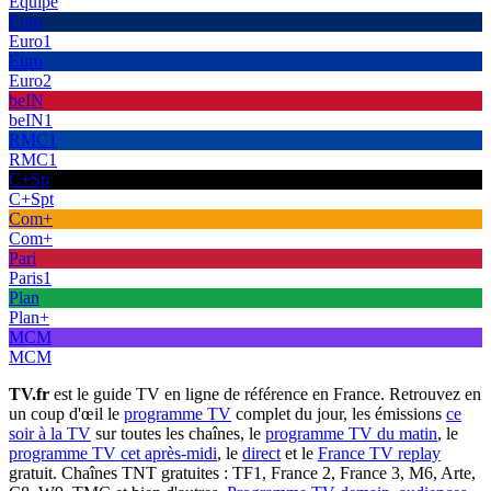
Équipe
Euro
Euro1
Euro
Euro2
beIN
beIN1
RMC1
RMC1
C+Sp
C+Spt
Com+
Com+
Pari
Paris1
Plan
Plan+
MCM
MCM
TV.fr
est le guide TV en ligne de référence en France. Retrouvez en
un coup d'œil le
programme TV
complet du jour, les émissions
ce
soir à la TV
sur toutes les chaînes, le
programme TV du matin
, le
programme TV cet après-midi
, le
direct
et le
France TV replay
gratuit. Chaînes TNT gratuites : TF1, France 2, France 3, M6, Arte,