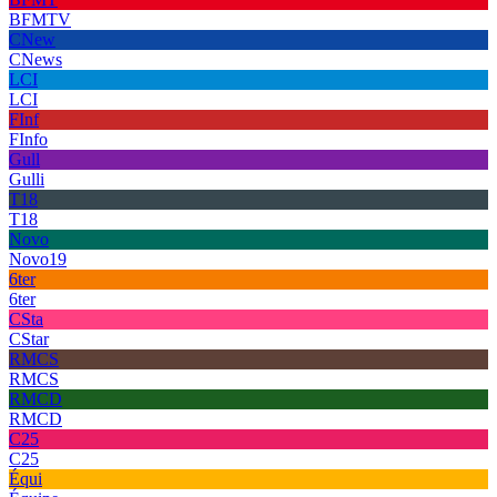
BFMTV
CNew
CNews
LCI
LCI
FInf
FInfo
Gull
Gulli
T18
T18
Novo
Novo19
6ter
6ter
CSta
CStar
RMCS
RMCS
RMCD
RMCD
C25
C25
Équi