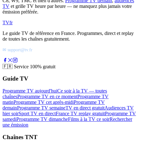
C8, W9, TMC et bien d'autres.
Programme TV demain
,
audiences
TV
et grille TV heure par heure — ne manquez plus jamais votre
émission préférée.
TV
fr
Le guide TV de référence en France. Programmes, direct et replay
de toutes les chaînes gratuitement.
✉ support@tv.fr
🇫🇷
Service 100% gratuit
Guide TV
Programme TV aujourd'hui
Ce soir à la TV — toutes
chaînes
Programme TV en ce moment
Programme TV
matin
Programme TV cet après-midi
Programme TV
demain
Programme TV semaine
TV en direct gratuit
Audiences TV
hier soir
Sport TV en direct
France TV replay gratuit
Programme TV
samedi
Programme TV dimanche
Films à la TV ce soir
Rechercher
une émission
Chaînes TNT