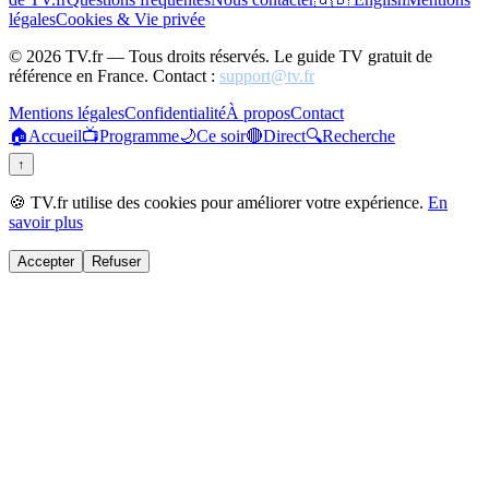
légales
Cookies & Vie privée
©
2026
TV.fr — Tous droits réservés. Le guide TV gratuit de
référence en France. Contact :
support@tv.fr
Mentions légales
Confidentialité
À propos
Contact
🏠
Accueil
📺
Programme
🌙
Ce soir
🔴
Direct
🔍
Recherche
↑
🍪 TV.fr utilise des cookies pour améliorer votre expérience.
En
savoir plus
Accepter
Refuser