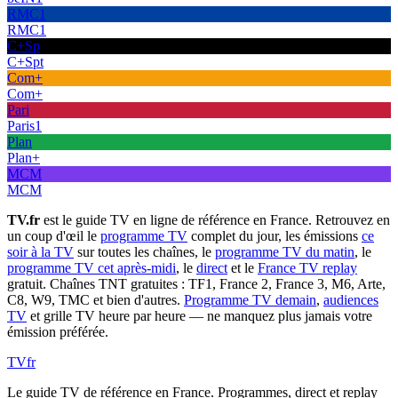
RMC1
RMC1
C+Sp
C+Spt
Com+
Com+
Pari
Paris1
Plan
Plan+
MCM
MCM
TV.fr
est le guide TV en ligne de référence en France. Retrouvez en
un coup d'œil le
programme TV
complet du jour, les émissions
ce
soir à la TV
sur toutes les chaînes, le
programme TV du matin
, le
programme TV cet après-midi
, le
direct
et le
France TV replay
gratuit. Chaînes TNT gratuites : TF1, France 2, France 3, M6, Arte,
C8, W9, TMC et bien d'autres.
Programme TV demain
,
audiences
TV
et grille TV heure par heure — ne manquez plus jamais votre
émission préférée.
TV
fr
Le guide TV de référence en France. Programmes, direct et replay