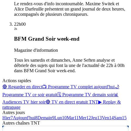
Le rendez-vous d'info incontournable. Maxime Switek et
Alice Darfeuille présentent un grand journal de deux heures,
accompagnés de plusieurs chroniqueurs.
22h00
2h
BFM Grand Soir week-end
Magazine d'information
Tous les samedis et dimanches, Anne Seften analyse et
débriefe des sujets qui font la une de l'actualité de 22h à 00h
dans BFM Grand Soir week-end.
Actions rapides
🔴 Regarder en direct
📺 Programme TV complet aujourd'hui
🌙
Programme TV ce soir gratuit
🗓 Programme TV demain soir
📊
Audiences TV hier soir
🔴 TV en direct gratuit TNT
▶ Replay &
rattrapage
Autres jours
Hier
7
Aujourd'hui
8
Demain
9
Lun
10
Mar
11
Mer
12
Jeu
13
Ven
14
Sam
15
Autres chaînes
TNT