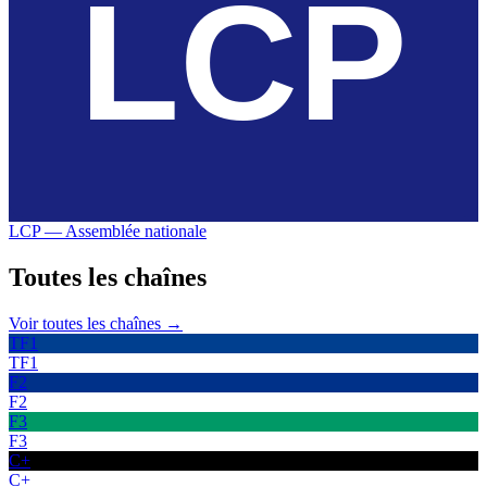
LCP — Assemblée nationale
Toutes les
chaînes
Voir toutes les chaînes →
TF1
TF1
F2
F2
F3
F3
C+
C+