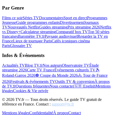
Par Genre
Films ce soir
Séries TV
Documentaires
Sport en direct
Programmes
Jeunesse
Guide programmes enfants
Divertissement
Journaux
TV
Nouveautés Netflix
Guides streaming
Prix streaming 2026
Netflix
vs Disney+
Calculateur streaming
Comparatif box TV
Top 50 séries
françaises
Baromètre TV.fr
Paysage audiovisuel
Regarder la TV en
France
Lieux de tournage Paris
Cafés iconiques cinéma
Paris
Glossaire TV
Infos & Événements
Actualités TV
Blog TV.fr
Nos auteurs
Observatoire TV
Étude
streaming 2026
Carte TV France
Événements culturels TV
🎾
Roland-Garros 2026
⚽ Coupe du Monde 2026
🚴 Tour de France
2026
Festivals & événements TV
Outils TV & conversion
À propos
de TV.fr
Questions fréquentes
Nous contacter
🇬🇧 English
Mentions
légales
Cookies & Vie privée
©
2026
TV.fr — Tous droits réservés. Le guide TV gratuit de
référence en France. Contact :
support@tv.fr
Mentions légales
Confidentialité
À propos
Contact