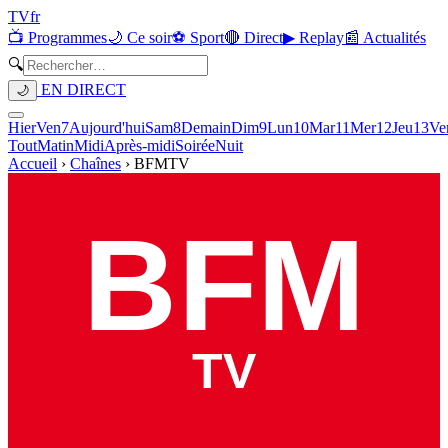
TV
fr
📺 Programmes
🌙 Ce soir
⚽ Sport
🔴 Direct
▶ Replay
📰 Actualités
🔍
EN DIRECT
🌙
Hier
Ven
7
Aujourd'hui
Sam
8
Demain
Dim
9
Lun
10
Mar
11
Mer
12
Jeu
13
Ve
Tout
Matin
Midi
Après-midi
Soirée
Nuit
Accueil
›
Chaînes
›
BFMTV