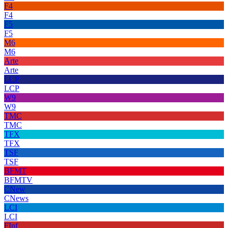
F4
F4
F5
F5
M6
M6
Arte
Arte
LCP
LCP
W9
W9
TMC
TMC
TFX
TFX
TSF
TSF
BFMT
BFMTV
CNew
CNews
LCI
LCI
FInf