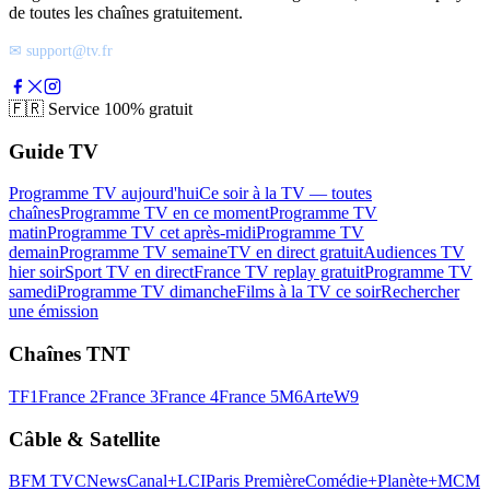
de toutes les chaînes gratuitement.
✉ support@tv.fr
🇫🇷
Service 100% gratuit
Guide TV
Programme TV aujourd'hui
Ce soir à la TV — toutes
chaînes
Programme TV en ce moment
Programme TV
matin
Programme TV cet après-midi
Programme TV
demain
Programme TV semaine
TV en direct gratuit
Audiences TV
hier soir
Sport TV en direct
France TV replay gratuit
Programme TV
samedi
Programme TV dimanche
Films à la TV ce soir
Rechercher
une émission
Chaînes TNT
TF1
France 2
France 3
France 4
France 5
M6
Arte
W9
Câble & Satellite
BFM TV
CNews
Canal+
LCI
Paris Première
Comédie+
Planète+
MCM