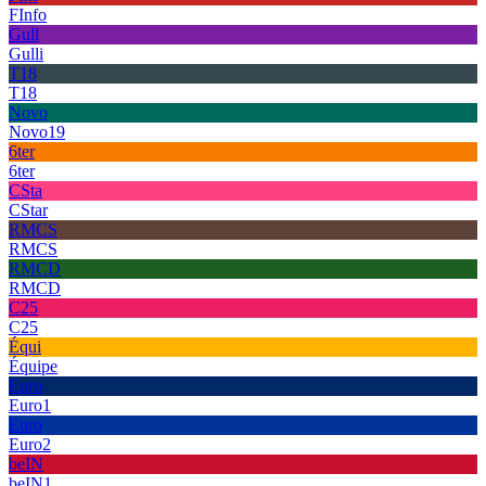
FInfo
Gull
Gulli
T18
T18
Novo
Novo19
6ter
6ter
CSta
CStar
RMCS
RMCS
RMCD
RMCD
C25
C25
Équi
Équipe
Euro
Euro1
Euro
Euro2
beIN
beIN1