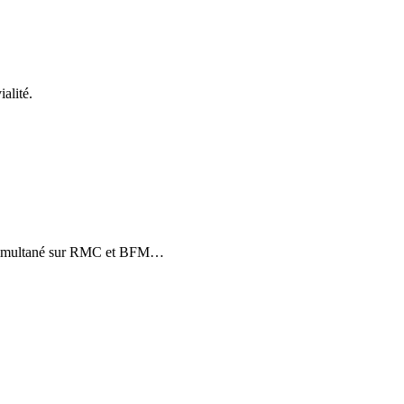
alité.
en simultané sur RMC et BFM
…