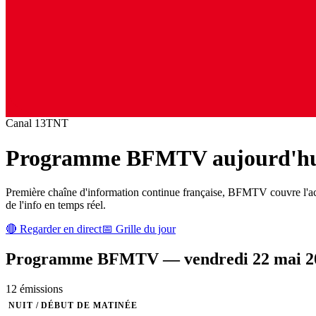
Canal
13
TNT
Programme
BFMTV
aujourd'hui
Première chaîne d'information continue française, BFMTV couvre l'act
de l'info en temps réel.
🔴 Regarder en direct
📅 Grille du jour
Programme
BFMTV
—
vendredi 22 mai 2
12
émission
s
NUIT / DÉBUT DE MATINÉE