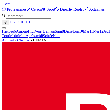
TV
fr
📺 Programmes
🌙 Ce soir
⚽ Sport
🔴 Direct
▶ Replay
📰 Actualités
🔍
EN DIRECT
🌙
Hier
Jeu
6
Aujourd'hui
Ven
7
Demain
Sam
8
Dim
9
Lun
10
Mar
11
Mer
12
Jeu
Tout
Matin
Midi
Après-midi
Soirée
Nuit
Accueil
›
Chaînes
›
BFMTV