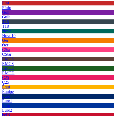
FInf
FInfo
Gull
Gulli
T18
T18
Novo
Novo19
6ter
6ter
CSta
CStar
RMCS
RMCS
RMCD
RMCD
C25
C25
Équi
Équipe
Euro
Euro1
Euro
Euro2
beIN