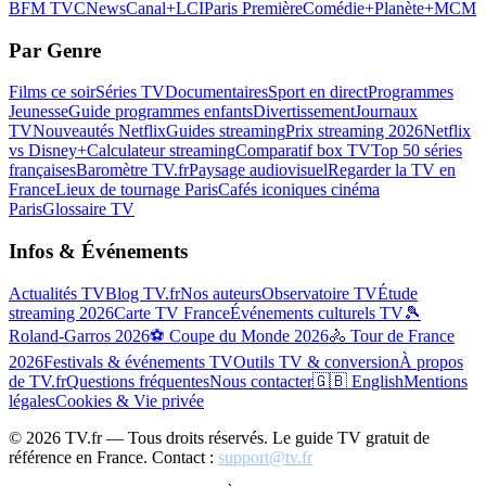
BFM TV
CNews
Canal+
LCI
Paris Première
Comédie+
Planète+
MCM
Par Genre
Films ce soir
Séries TV
Documentaires
Sport en direct
Programmes
Jeunesse
Guide programmes enfants
Divertissement
Journaux
TV
Nouveautés Netflix
Guides streaming
Prix streaming 2026
Netflix
vs Disney+
Calculateur streaming
Comparatif box TV
Top 50 séries
françaises
Baromètre TV.fr
Paysage audiovisuel
Regarder la TV en
France
Lieux de tournage Paris
Cafés iconiques cinéma
Paris
Glossaire TV
Infos & Événements
Actualités TV
Blog TV.fr
Nos auteurs
Observatoire TV
Étude
streaming 2026
Carte TV France
Événements culturels TV
🎾
Roland-Garros 2026
⚽ Coupe du Monde 2026
🚴 Tour de France
2026
Festivals & événements TV
Outils TV & conversion
À propos
de TV.fr
Questions fréquentes
Nous contacter
🇬🇧 English
Mentions
légales
Cookies & Vie privée
©
2026
TV.fr — Tous droits réservés. Le guide TV gratuit de
référence en France. Contact :
support@tv.fr