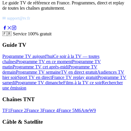
Le guide TV de référence en France. Programmes, direct et replay
de toutes les chaînes gratuitement.
✉ support@tv.fr
🇫🇷
Service 100% gratuit
Guide TV
Programme TV aujourd'hui
Ce soir à la TV — toutes
chaînes
Programme TV en ce moment
Programme TV
matin
Programme TV cet après-midi
Programme TV
demain
Programme TV semaine
TV en direct gratuit
Audiences TV
hier soir
Sport TV en direct
France TV replay gratuit
Programme TV
samedi
Programme TV dimanche
Films à la TV ce soir
Rechercher
une émission
Chaînes TNT
TF1
France 2
France 3
France 4
France 5
M6
Arte
W9
Câble & Satellite