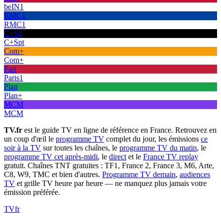
beIN1
RMC1
RMC1
C+Sp
C+Spt
Com+
Com+
Pari
Paris1
Plan
Plan+
MCM
MCM
TV.fr
est le guide TV en ligne de référence en France. Retrouvez en
un coup d'œil le
programme TV
complet du jour, les émissions
ce
soir à la TV
sur toutes les chaînes, le
programme TV du matin
, le
programme TV cet après-midi
, le
direct
et le
France TV replay
gratuit. Chaînes TNT gratuites : TF1, France 2, France 3, M6, Arte,
C8, W9, TMC et bien d'autres.
Programme TV demain
,
audiences
TV
et grille TV heure par heure — ne manquez plus jamais votre
émission préférée.
TV
fr