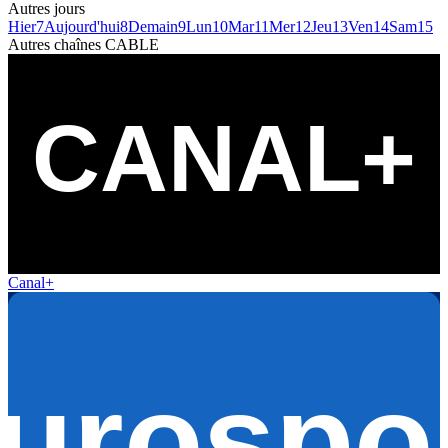
Autres jours
Hier
7
Aujourd'hui
8
Demain
9
Lun
10
Mar
11
Mer
12
Jeu
13
Ven
14
Sam
15
Autres chaînes
CABLE
Canal+