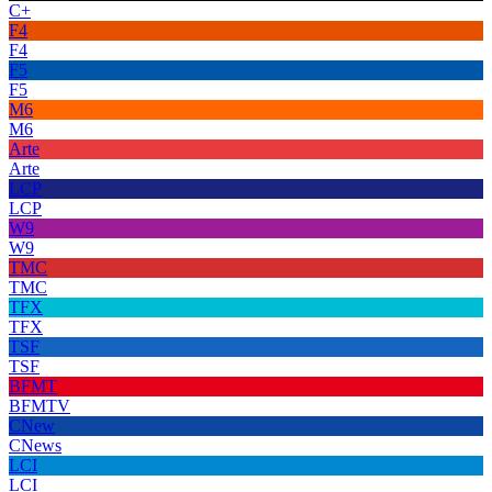
C+
F4
F4
F5
F5
M6
M6
Arte
Arte
LCP
LCP
W9
W9
TMC
TMC
TFX
TFX
TSF
TSF
BFMT
BFMTV
CNew
CNews
LCI
LCI