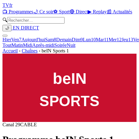
TV
fr
📺 Programmes
🌙 Ce soir
⚽ Sport
🔴 Direct
▶ Replay
📰 Actualités
🔍
EN DIRECT
🌙
Hier
Ven
7
Aujourd'hui
Sam
8
Demain
Dim
9
Lun
10
Mar
11
Mer
12
Jeu
13
Ve
Tout
Matin
Midi
Après-midi
Soirée
Nuit
Accueil
›
Chaînes
›
beIN Sports 1
Canal
29
CABLE