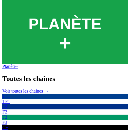
Planète+
Toutes les
chaînes
Voir toutes les chaînes →
TF1
TF1
F2
F2
F3
F3
C+