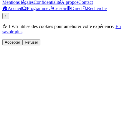
Mentions légales
Confidentialité
À propos
Contact
🏠
Accueil
📺
Programme
🌙
Ce soir
🔴
Direct
🔍
Recherche
↑
🍪 TV.fr utilise des cookies pour améliorer votre expérience.
En
savoir plus
Accepter
Refuser