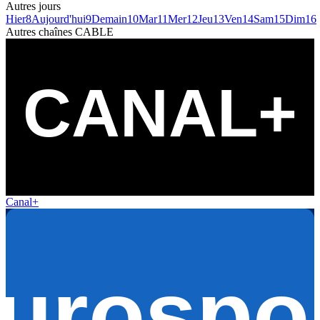
Autres jours
Hier
8
Aujourd'hui
9
Demain
10
Mar
11
Mer
12
Jeu
13
Ven
14
Sam
15
Dim
16
Autres chaînes
CABLE
Canal+