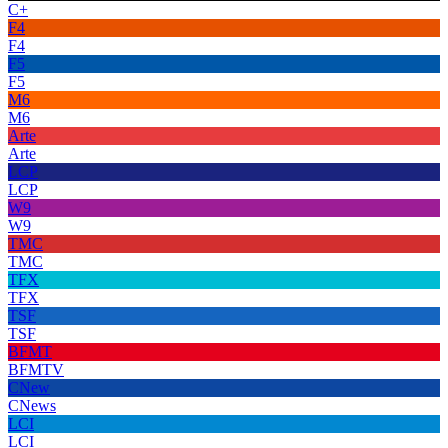
C+
F4
F4
F5
F5
M6
M6
Arte
Arte
LCP
LCP
W9
W9
TMC
TMC
TFX
TFX
TSF
TSF
BFMT
BFMTV
CNew
CNews
LCI
LCI