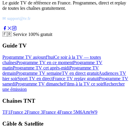
Le guide TV de référence en France. Programmes, direct et replay
de toutes les chaînes gratuitement.
✉ support@tv.fr
🇫🇷
Service 100% gratuit
Guide TV
Programme TV aujourd'hui
Ce soir à la TV — toutes
chaînes
Programme TV en ce moment
Programme TV
matin
Programme TV cet après-midi
Programme TV
demain
Programme TV semaine
TV en direct gratuit
Audiences TV
hier soir
Sport TV en direct
France TV replay gratuit
Programme TV
samedi
Programme TV dimanche
Films à la TV ce soir
Rechercher
une émission
Chaînes TNT
TF1
France 2
France 3
France 4
France 5
M6
Arte
W9
Câble & Satellite