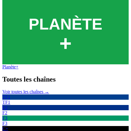
Planète+
Toutes les
chaînes
Voir toutes les chaînes →
TF1
TF1
F2
F2
F3
F3
C+