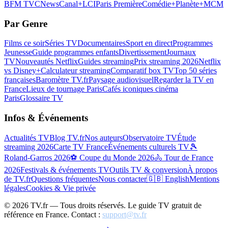
BFM TV
CNews
Canal+
LCI
Paris Première
Comédie+
Planète+
MCM
Par Genre
Films ce soir
Séries TV
Documentaires
Sport en direct
Programmes
Jeunesse
Guide programmes enfants
Divertissement
Journaux
TV
Nouveautés Netflix
Guides streaming
Prix streaming 2026
Netflix
vs Disney+
Calculateur streaming
Comparatif box TV
Top 50 séries
françaises
Baromètre TV.fr
Paysage audiovisuel
Regarder la TV en
France
Lieux de tournage Paris
Cafés iconiques cinéma
Paris
Glossaire TV
Infos & Événements
Actualités TV
Blog TV.fr
Nos auteurs
Observatoire TV
Étude
streaming 2026
Carte TV France
Événements culturels TV
🎾
Roland-Garros 2026
⚽ Coupe du Monde 2026
🚴 Tour de France
2026
Festivals & événements TV
Outils TV & conversion
À propos
de TV.fr
Questions fréquentes
Nous contacter
🇬🇧 English
Mentions
légales
Cookies & Vie privée
©
2026
TV.fr — Tous droits réservés. Le guide TV gratuit de
référence en France. Contact :
support@tv.fr