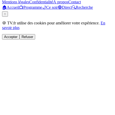
Mentions légales
Confidentialité
À propos
Contact
🏠
Accueil
📺
Programme
🌙
Ce soir
🔴
Direct
🔍
Recherche
↑
🍪 TV.fr utilise des cookies pour améliorer votre expérience.
En
savoir plus
Accepter
Refuser