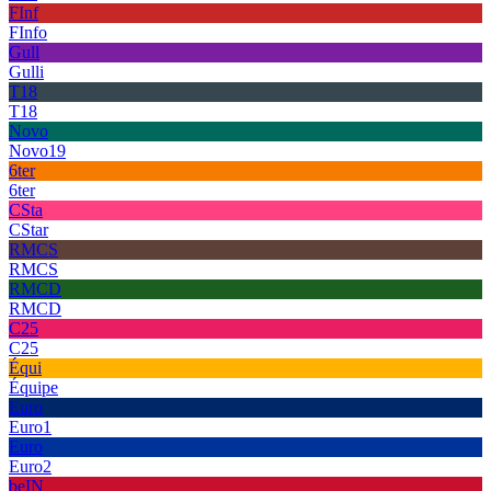
FInf
FInfo
Gull
Gulli
T18
T18
Novo
Novo19
6ter
6ter
CSta
CStar
RMCS
RMCS
RMCD
RMCD
C25
C25
Équi
Équipe
Euro
Euro1
Euro
Euro2
beIN