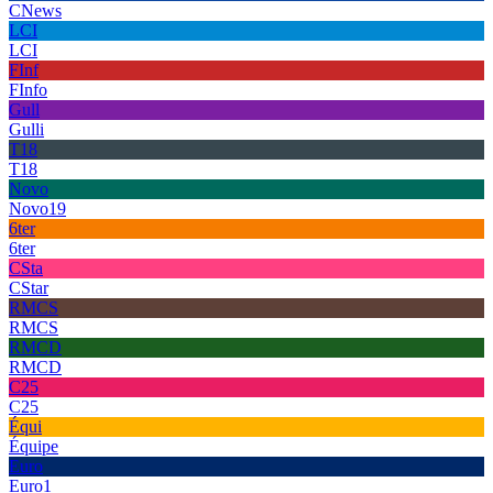
CNews
LCI
LCI
FInf
FInfo
Gull
Gulli
T18
T18
Novo
Novo19
6ter
6ter
CSta
CStar
RMCS
RMCS
RMCD
RMCD
C25
C25
Équi
Équipe
Euro
Euro1