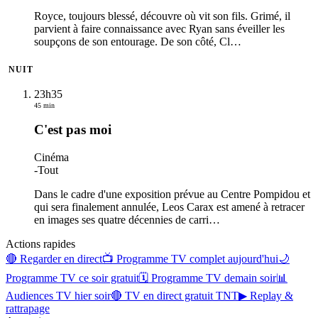
Royce, toujours blessé, découvre où vit son fils. Grimé, il
parvient à faire connaissance avec Ryan sans éveiller les
soupçons de son entourage. De son côté, Cl
…
NUIT
23h35
45 min
C'est pas moi
Cinéma
-
Tout
Dans le cadre d'une exposition prévue au Centre Pompidou et
qui sera finalement annulée, Leos Carax est amené à retracer
en images ses quatre décennies de carri
…
Actions rapides
🔴 Regarder en direct
📺 Programme TV complet aujourd'hui
🌙
Programme TV ce soir gratuit
🗓 Programme TV demain soir
📊
Audiences TV hier soir
🔴 TV en direct gratuit TNT
▶ Replay &
rattrapage