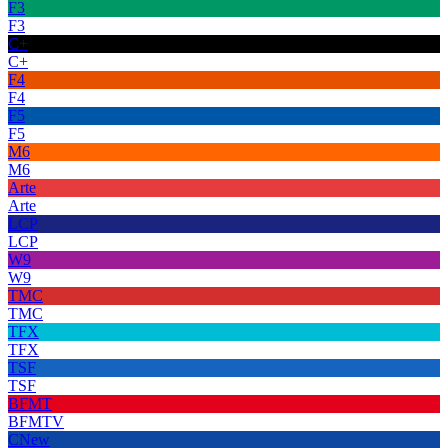
F3
F3
C+
C+
F4
F4
F5
F5
M6
M6
Arte
Arte
LCP
LCP
W9
W9
TMC
TMC
TFX
TFX
TSF
TSF
BFMT
BFMTV
CNew