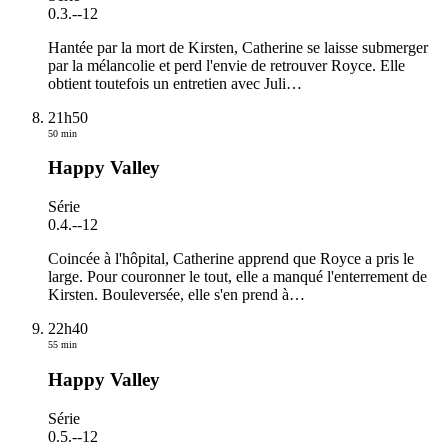
0.3.
-
-12
Hantée par la mort de Kirsten, Catherine se laisse submerger
par la mélancolie et perd l'envie de retrouver Royce. Elle
obtient toutefois un entretien avec Juli
…
21h50
50 min
Happy Valley
Série
0.4.
-
-12
Coincée à l'hôpital, Catherine apprend que Royce a pris le
large. Pour couronner le tout, elle a manqué l'enterrement de
Kirsten. Bouleversée, elle s'en prend à
…
22h40
55 min
Happy Valley
Série
0.5.
-
-12