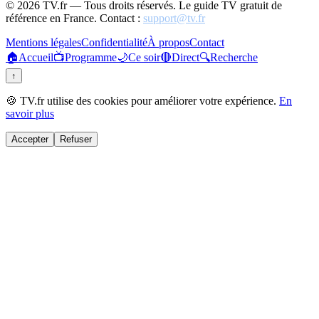
©
2026
TV.fr — Tous droits réservés. Le guide TV gratuit de
référence en France. Contact :
support@tv.fr
Mentions légales
Confidentialité
À propos
Contact
🏠
Accueil
📺
Programme
🌙
Ce soir
🔴
Direct
🔍
Recherche
↑
🍪 TV.fr utilise des cookies pour améliorer votre expérience.
En
savoir plus
Accepter
Refuser