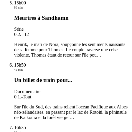
15h00
50 min
Meurtres à Sandhamn
Série
0.2.
-
-12
Henrik, le mari de Nora, soupçonne les sentiments naissants
de sa femme pour Thomas. Le couple traverse une crise
violente, Thomas étant de retour sur l'île pou
…
15h50
45 min
Un billet de train pour...
Documentaire
0.1.
-
Tout
Sur l'île du Sud, des trains relient l'océan Pacifique aux Alpes
néo-zélandaises, en passant par le lac de Rotoiti, la péninsule
de Kaikoura et la forêt vierge
…
16h35