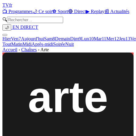
TV
fr
📺 Programmes
🌙 Ce soir
⚽ Sport
🔴 Direct
▶ Replay
📰 Actualités
🔍
EN DIRECT
🌙
Hier
Ven
7
Aujourd'hui
Sam
8
Demain
Dim
9
Lun
10
Mar
11
Mer
12
Jeu
13
Ve
Tout
Matin
Midi
Après-midi
Soirée
Nuit
Accueil
›
Chaînes
›
Arte