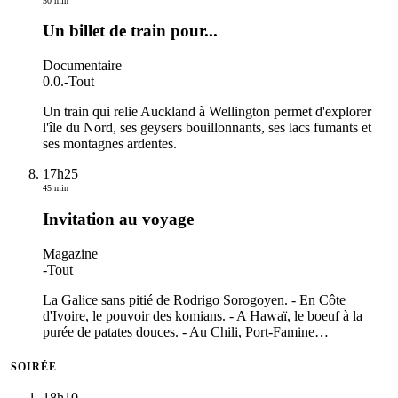
50 min
Un billet de train pour...
Documentaire
0.0.
-
Tout
Un train qui relie Auckland à Wellington permet d'explorer
l'île du Nord, ses geysers bouillonnants, ses lacs fumants et
ses montagnes ardentes.
17h25
45 min
Invitation au voyage
Magazine
-
Tout
La Galice sans pitié de Rodrigo Sorogoyen. - En Côte
d'Ivoire, le pouvoir des komians. - A Hawaï, le boeuf à la
purée de patates douces. - Au Chili, Port-Famine
…
SOIRÉE
18h10