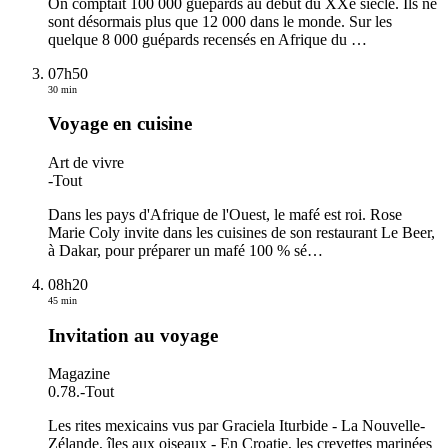
On comptait 100 000 guépards au début du XXe siècle. Ils ne
sont désormais plus que 12 000 dans le monde. Sur les
quelque 8 000 guépards recensés en Afrique du
…
07h50
30 min
Voyage en cuisine
Art de vivre
-
Tout
Dans les pays d'Afrique de l'Ouest, le mafé est roi. Rose
Marie Coly invite dans les cuisines de son restaurant Le Beer,
à Dakar, pour préparer un mafé 100 % sé
…
08h20
45 min
Invitation au voyage
Magazine
0.78.
-
Tout
Les rites mexicains vus par Graciela Iturbide - La Nouvelle-
Zélande, îles aux oiseaux - En Croatie, les crevettes marinées