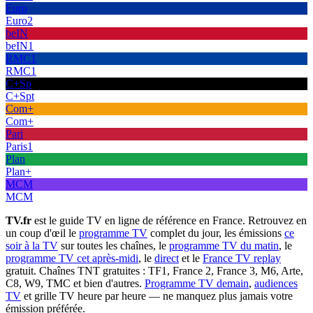
Euro
Euro2
beIN
beIN1
RMC1
RMC1
C+Sp
C+Spt
Com+
Com+
Pari
Paris1
Plan
Plan+
MCM
MCM
TV.fr
est le guide TV en ligne de référence en France. Retrouvez en
un coup d'œil le
programme TV
complet du jour, les émissions
ce
soir à la TV
sur toutes les chaînes, le
programme TV du matin
, le
programme TV cet après-midi
, le
direct
et le
France TV replay
gratuit. Chaînes TNT gratuites : TF1, France 2, France 3, M6, Arte,
C8, W9, TMC et bien d'autres.
Programme TV demain
,
audiences
TV
et grille TV heure par heure — ne manquez plus jamais votre
émission préférée.