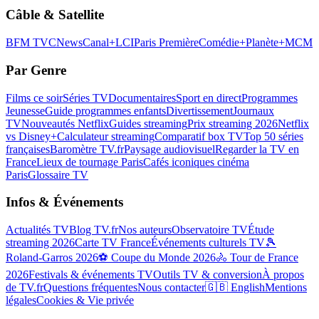
Câble & Satellite
BFM TV
CNews
Canal+
LCI
Paris Première
Comédie+
Planète+
MCM
Par Genre
Films ce soir
Séries TV
Documentaires
Sport en direct
Programmes
Jeunesse
Guide programmes enfants
Divertissement
Journaux
TV
Nouveautés Netflix
Guides streaming
Prix streaming 2026
Netflix
vs Disney+
Calculateur streaming
Comparatif box TV
Top 50 séries
françaises
Baromètre TV.fr
Paysage audiovisuel
Regarder la TV en
France
Lieux de tournage Paris
Cafés iconiques cinéma
Paris
Glossaire TV
Infos & Événements
Actualités TV
Blog TV.fr
Nos auteurs
Observatoire TV
Étude
streaming 2026
Carte TV France
Événements culturels TV
🎾
Roland-Garros 2026
⚽ Coupe du Monde 2026
🚴 Tour de France
2026
Festivals & événements TV
Outils TV & conversion
À propos
de TV.fr
Questions fréquentes
Nous contacter
🇬🇧 English
Mentions
légales
Cookies & Vie privée