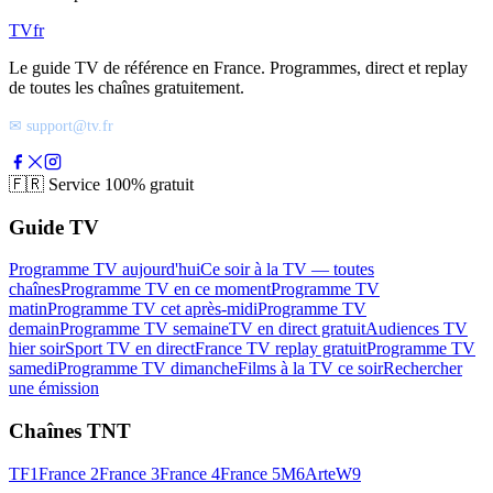
TV
fr
Le guide TV de référence en France. Programmes, direct et replay
de toutes les chaînes gratuitement.
✉ support@tv.fr
🇫🇷
Service 100% gratuit
Guide TV
Programme TV aujourd'hui
Ce soir à la TV — toutes
chaînes
Programme TV en ce moment
Programme TV
matin
Programme TV cet après-midi
Programme TV
demain
Programme TV semaine
TV en direct gratuit
Audiences TV
hier soir
Sport TV en direct
France TV replay gratuit
Programme TV
samedi
Programme TV dimanche
Films à la TV ce soir
Rechercher
une émission
Chaînes TNT
TF1
France 2
France 3
France 4
France 5
M6
Arte
W9