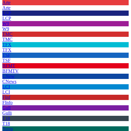
Arte
Arte
LCP
LCP
W9
W9
TMC
TMC
TFX
TFX
TSF
TSF
BFMT
BFMTV
CNew
CNews
LCI
LCI
FInf
FInfo
Gull
Gulli
T18
T18
Novo