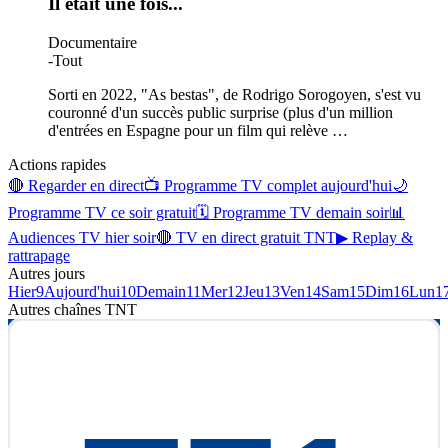
Il était une fois...
Documentaire
-
Tout
Sorti en 2022, "As bestas", de Rodrigo Sorogoyen, s'est vu
couronné d'un succès public surprise (plus d'un million
d'entrées en Espagne pour un film qui relève
…
Actions rapides
🔴 Regarder en direct
📺 Programme TV complet aujourd'hui
🌙
Programme TV ce soir gratuit
🗓 Programme TV demain soir
📊
Audiences TV hier soir
🔴 TV en direct gratuit TNT
▶ Replay &
rattrapage
Autres jours
Hier
9
Aujourd'hui
10
Demain
11
Mer
12
Jeu
13
Ven
14
Sam
15
Dim
16
Lun
1
Autres chaînes
TNT