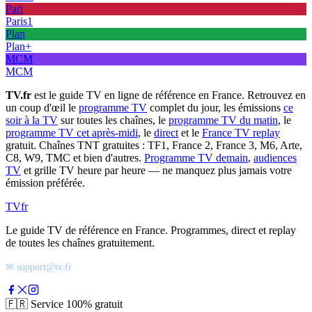
Pari
Paris1
Plan
Plan+
MCM
MCM
TV.fr
est le guide TV en ligne de référence en France. Retrouvez en
un coup d'œil le
programme TV
complet du jour, les émissions
ce
soir à la TV
sur toutes les chaînes, le
programme TV du matin
, le
programme TV cet après-midi
, le
direct
et le
France TV replay
gratuit. Chaînes TNT gratuites : TF1, France 2, France 3, M6, Arte,
C8, W9, TMC et bien d'autres.
Programme TV demain
,
audiences
TV
et grille TV heure par heure — ne manquez plus jamais votre
émission préférée.
TV
fr
Le guide TV de référence en France. Programmes, direct et replay
de toutes les chaînes gratuitement.
✉ support@tv.fr
🇫🇷
Service 100% gratuit