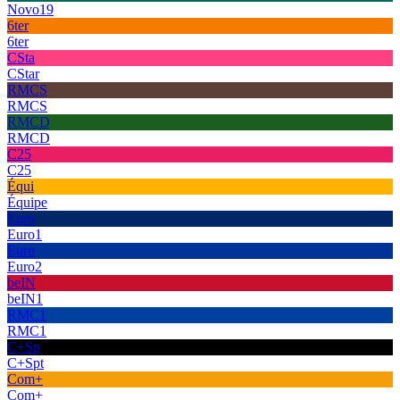
Novo19
6ter
6ter
CSta
CStar
RMCS
RMCS
RMCD
RMCD
C25
C25
Équi
Équipe
Euro
Euro1
Euro
Euro2
beIN
beIN1
RMC1
RMC1
C+Sp
C+Spt
Com+
Com+