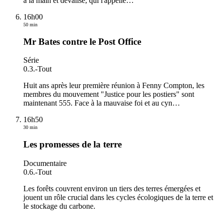
à la main et dévalisé, qui l'appelle
…
16h00
50 min
Mr Bates contre le Post Office
Série
0.3.
-
Tout
Huit ans après leur première réunion à Fenny Compton, les
membres du mouvement "Justice pour les postiers" sont
maintenant 555. Face à la mauvaise foi et au cyn
…
16h50
30 min
Les promesses de la terre
Documentaire
0.6.
-
Tout
Les forêts couvrent environ un tiers des terres émergées et
jouent un rôle crucial dans les cycles écologiques de la terre et
le stockage du carbone.