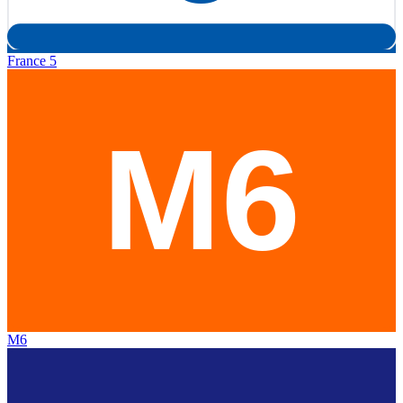
France 5
M6