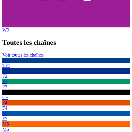
W9
Toutes les
chaînes
Voir toutes les chaînes →
TF1
TF1
F2
F2
F3
F3
C+
C+
F4
F4
F5
F5
M6
M6