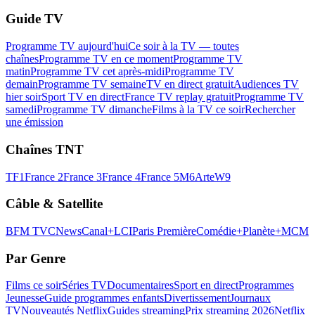
Guide TV
Programme TV aujourd'hui
Ce soir à la TV — toutes
chaînes
Programme TV en ce moment
Programme TV
matin
Programme TV cet après-midi
Programme TV
demain
Programme TV semaine
TV en direct gratuit
Audiences TV
hier soir
Sport TV en direct
France TV replay gratuit
Programme TV
samedi
Programme TV dimanche
Films à la TV ce soir
Rechercher
une émission
Chaînes TNT
TF1
France 2
France 3
France 4
France 5
M6
Arte
W9
Câble & Satellite
BFM TV
CNews
Canal+
LCI
Paris Première
Comédie+
Planète+
MCM
Par Genre
Films ce soir
Séries TV
Documentaires
Sport en direct
Programmes
Jeunesse
Guide programmes enfants
Divertissement
Journaux
TV
Nouveautés Netflix
Guides streaming
Prix streaming 2026
Netflix