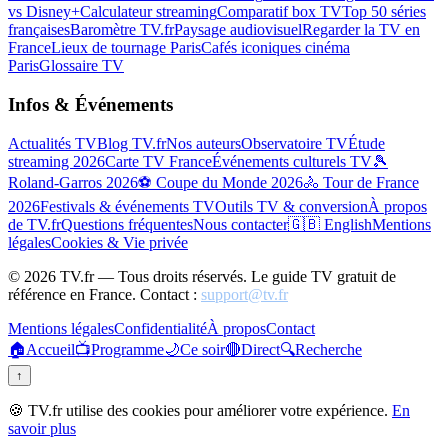
vs Disney+
Calculateur streaming
Comparatif box TV
Top 50 séries
françaises
Baromètre TV.fr
Paysage audiovisuel
Regarder la TV en
France
Lieux de tournage Paris
Cafés iconiques cinéma
Paris
Glossaire TV
Infos & Événements
Actualités TV
Blog TV.fr
Nos auteurs
Observatoire TV
Étude
streaming 2026
Carte TV France
Événements culturels TV
🎾
Roland-Garros 2026
⚽ Coupe du Monde 2026
🚴 Tour de France
2026
Festivals & événements TV
Outils TV & conversion
À propos
de TV.fr
Questions fréquentes
Nous contacter
🇬🇧 English
Mentions
légales
Cookies & Vie privée
©
2026
TV.fr — Tous droits réservés. Le guide TV gratuit de
référence en France. Contact :
support@tv.fr
Mentions légales
Confidentialité
À propos
Contact
🏠
Accueil
📺
Programme
🌙
Ce soir
🔴
Direct
🔍
Recherche
↑
🍪 TV.fr utilise des cookies pour améliorer votre expérience.
En
savoir plus