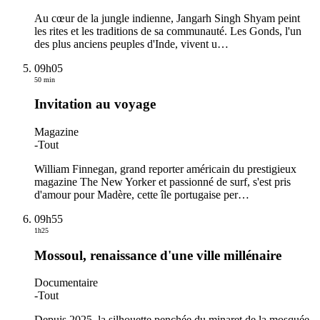
Au cœur de la jungle indienne, Jangarh Singh Shyam peint
les rites et les traditions de sa communauté. Les Gonds, l'un
des plus anciens peuples d'Inde, vivent u
…
09h05
50 min
Invitation au voyage
Magazine
-
Tout
William Finnegan, grand reporter américain du prestigieux
magazine The New Yorker et passionné de surf, s'est pris
d'amour pour Madère, cette île portugaise per
…
09h55
1h25
Mossoul, renaissance d'une ville millénaire
Documentaire
-
Tout
Depuis 2025, la silhouette penchée du minaret de la mosquée