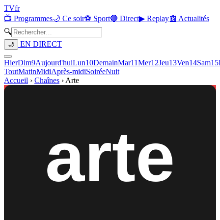
TV
fr
📺 Programmes
🌙 Ce soir
⚽ Sport
🔴 Direct
▶ Replay
📰 Actualités
🔍
EN DIRECT
🌙
Hier
Dim
9
Aujourd'hui
Lun
10
Demain
Mar
11
Mer
12
Jeu
13
Ven
14
Sam
15
Tout
Matin
Midi
Après-midi
Soirée
Nuit
Accueil
›
Chaînes
›
Arte