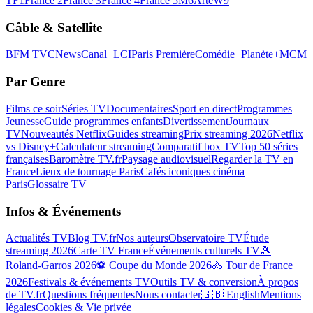
TF1
France 2
France 3
France 4
France 5
M6
Arte
W9
Câble & Satellite
BFM TV
CNews
Canal+
LCI
Paris Première
Comédie+
Planète+
MCM
Par Genre
Films ce soir
Séries TV
Documentaires
Sport en direct
Programmes
Jeunesse
Guide programmes enfants
Divertissement
Journaux
TV
Nouveautés Netflix
Guides streaming
Prix streaming 2026
Netflix
vs Disney+
Calculateur streaming
Comparatif box TV
Top 50 séries
françaises
Baromètre TV.fr
Paysage audiovisuel
Regarder la TV en
France
Lieux de tournage Paris
Cafés iconiques cinéma
Paris
Glossaire TV
Infos & Événements
Actualités TV
Blog TV.fr
Nos auteurs
Observatoire TV
Étude
streaming 2026
Carte TV France
Événements culturels TV
🎾
Roland-Garros 2026
⚽ Coupe du Monde 2026
🚴 Tour de France
2026
Festivals & événements TV
Outils TV & conversion
À propos
de TV.fr
Questions fréquentes
Nous contacter
🇬🇧 English
Mentions
légales
Cookies & Vie privée