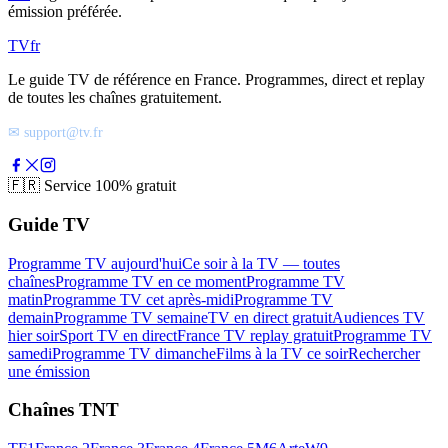
émission préférée.
TV
fr
Le guide TV de référence en France. Programmes, direct et replay
de toutes les chaînes gratuitement.
✉ support@tv.fr
🇫🇷
Service 100% gratuit
Guide TV
Programme TV aujourd'hui
Ce soir à la TV — toutes
chaînes
Programme TV en ce moment
Programme TV
matin
Programme TV cet après-midi
Programme TV
demain
Programme TV semaine
TV en direct gratuit
Audiences TV
hier soir
Sport TV en direct
France TV replay gratuit
Programme TV
samedi
Programme TV dimanche
Films à la TV ce soir
Rechercher
une émission
Chaînes TNT