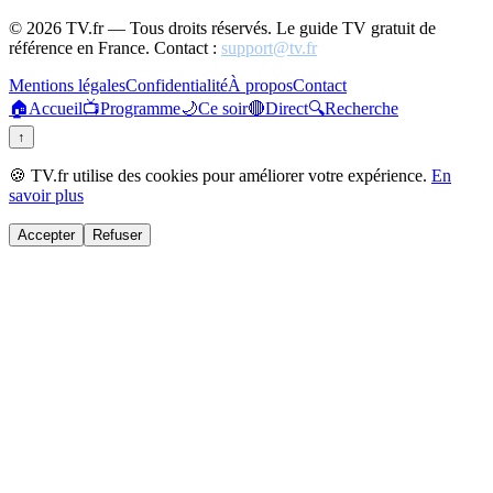
©
2026
TV.fr — Tous droits réservés. Le guide TV gratuit de
référence en France. Contact :
support@tv.fr
Mentions légales
Confidentialité
À propos
Contact
🏠
Accueil
📺
Programme
🌙
Ce soir
🔴
Direct
🔍
Recherche
↑
🍪 TV.fr utilise des cookies pour améliorer votre expérience.
En
savoir plus
Accepter
Refuser