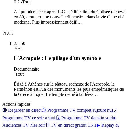
0.2.
-
Tout
Au premier siècle après J.-C., l'édification du Colisée (achevé
en 80) a ouvert une nouvelle dimension dans la vie d'une cité
moderne. Plus impressionnant édifi
…
NUIT
23h50
55 min
L'Acropole : Le pillage d'un symbole
Documentaire
-
Tout
Érigé à Athènes sur le plateau rocheux de l'Acropole, le
Parthénon est l'un des monuments les plus emblématiques de
la Grèce antique. Le temple dédié à la déess
…
Actions rapides
🔴 Regarder en direct
📺 Programme TV complet aujourd'hui
🌙
Programme TV ce soir gratuit
🗓 Programme TV demain soir
📊
Audiences TV hier soir
🔴 TV en direct gratuit TNT
▶ Replay &