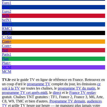
Euro1
Euro
Euro2
beIN
beIN1
RMC1
RMC1
C+Sp
C+Spt
Com+
Com+
Pari
Paris1
Plan
Plan+
MCM
MCM
TV.fr
est le guide TV en ligne de référence en France. Retrouvez en
un coup d'œil le
programme TV
complet du jour, les émissions
ce
soir à la TV
sur toutes les chaînes, le
programme TV du matin
, le
programme TV cet après-midi
, le
direct
et le
France TV replay
gratuit. Chaînes TNT gratuites : TF1, France 2, France 3, M6, Arte,
C8, W9, TMC et bien d'autres.
Programme TV demain
,
audiences
TV
et grille TV heure par heure — ne manquez plus jamais votre