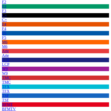
F2
F3
F3
C+
C+
F4
F4
F5
F5
M6
M6
Arte
Arte
LCP
LCP
W9
W9
TMC
TMC
TFX
TFX
TSF
TSF
BFMT
BFMTV