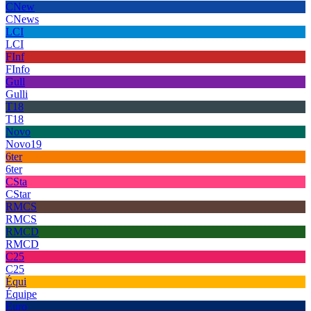
CNew
CNews
LCI
LCI
FInf
FInfo
Gull
Gulli
T18
T18
Novo
Novo19
6ter
6ter
CSta
CStar
RMCS
RMCS
RMCD
RMCD
C25
C25
Équi
Équipe
Euro